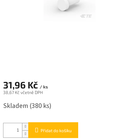
31,96 Kč
/ ks
38,67 Kč včetně DPH
Měrná
Skladem
(380 ks)
cena:
Přidat do košíku