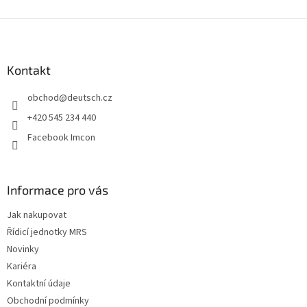
Z
á
p
a
Kontakt
t
obchod
@
deutsch.cz
í
+420 545 234 440
Facebook Imcon
Informace pro vás
Jak nakupovat
Řídicí jednotky MRS
Novinky
Kariéra
Kontaktní údaje
Obchodní podmínky