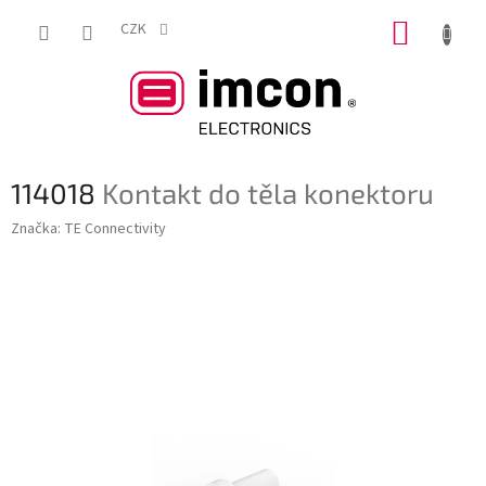
Přejít
NÁKUP
na
CZK
obsah
KOŠÍK
114018
Kontakt do těla konektoru
Značka:
TE Connectivity