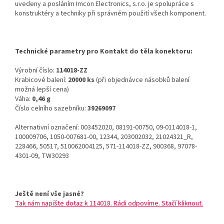
uvedeny a posláním Imcon Electronics, s.r.o. je spolupráce s
konstruktéry a techniky při správném použití všech komponent.
Technické parametry pro Kontakt do těla konektoru:
Výrobní číslo:
114018-ZZ
Krabicové balení:
20000 ks
(při objednávce násobků balení
možná lepší cena)
Váha:
0,46 g
Číslo celního sazebníku:
39269097
Alternativní označení: 003452020, 08191-00750, 09-0114018-1,
100009706, 1050-007681-00, 12344, 203002032, 21024321_R,
228466, 50517, 510062004125, 571-114018-ZZ, 900368, 97078-
4301-09, TW30293
Ještě není vše jasné?
Tak nám napište dotaz k 114018. Rádi odpovíme. Stačí kliknout.