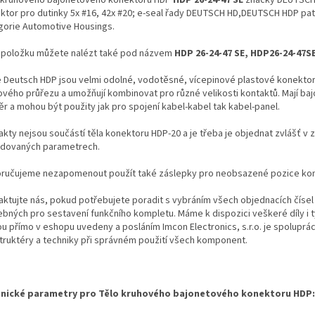
ktor pro dutinky 5x #16, 42x #20; e-seal řady DEUTSCH HD,DEUTSCH HDP patř
gorie Automotive Housings.
 položku můžete nalézt také pod názvem
HDP 26-24-47 SE, HDP26-24-47S
e Deutsch HDP jsou velmi odolné, vodotěsné, vícepinové plastové konekto
ového průřezu a umožňují kombinovat pro různé velikosti kontaktů. Mají ba
ěr a mohou být použity jak pro spojení kabel-kabel tak kabel-panel.
kty nejsou součástí těla konektoru HDP-20 a je třeba je objednat zvlášť v z
dovaných parametrech.
ručujeme nezapomenout použít také záslepky pro neobsazené pozice kon
aktujte nás, pokud potřebujete poradit s vybráním všech objednacích čísel
ebných pro sestavení funkčního kompletu. Máme k dispozici veškeré díly i t
ou přímo v eshopu uvedeny a posláním Imcon Electronics, s.r.o. je spoluprá
truktéry a techniky při správném použití všech komponent.
nické parametry pro Tělo kruhového bajonetového konektoru HDP: