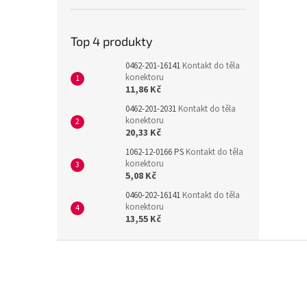
Top 4 produkty
0462-201-16141
Kontakt do těla
konektoru
11,86 Kč
0462-201-2031
Kontakt do těla
konektoru
20,33 Kč
1062-12-0166 PS
Kontakt do těla
konektoru
5,08 Kč
0460-202-16141
Kontakt do těla
konektoru
13,55 Kč
Z
á
p
a