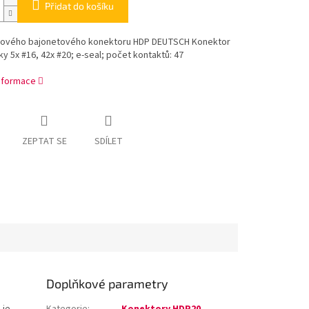
Přidat do košíku
hového bajonetového konektoru HDP DEUTSCH Konektor
ky 5x #16, 42x #20; e-seal; počet kontaktů: 47
informace
ZEPTAT SE
SDÍLET
Doplňkové parametry
 je
Kategorie
:
Konektory HDP20