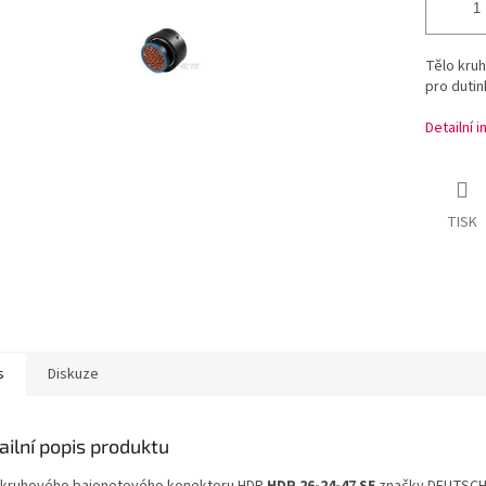
Tělo kru
pro dutin
Detailní 
TISK
s
Diskuze
ailní popis produktu
 kruhového bajonetového konektoru HDP
HDP 26-24-47 SE
značky DEUTSCH