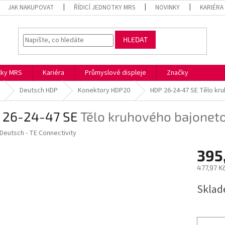
JAK NAKUPOVAT
ŘÍDICÍ JEDNOTKY MRS
NOVINKY
KARIÉRA
HLEDAT
otky MRS
Kariéra
Průmyslové displeje
Značky
Deutsch HDP
Konektory HDP20
HDP 26-24-47 SE
Tělo kr
 26-24-47 SE
Tělo kruhového bajonet
Deutsch - TE Connectivity
395
477,97 K
Měrná
Skla
cena: