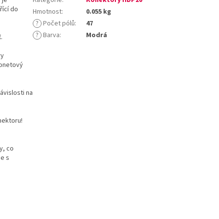
ící do
Hmotnost
:
0.055 kg
?
Počet pólů
:
47
?
Barva
:
Modrá
E
.
ry
jonetový
ávislosti na
ektoru!
y, co
ce s