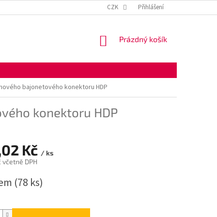
KONTAKTNÍ ÚDAJE
OBCHODNÍ PODMÍNKY
CZK
Přihlášení
OCHRANA OSOBNÍ
NÁKUPNÍ
Prázdný košík
KOŠÍK
uhového bajonetového konektoru HDP
ového konektoru HDP
,02 Kč
/ ks
č včetně DPH
dem
(78 ks)