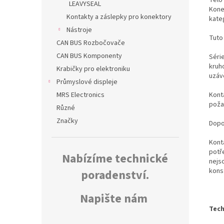
LEAVYSEAL
Kone
Kontakty a záslepky pro konektory
kate
Nástroje
Tuto
CAN BUS Rozbočovače
CAN BUS Komponenty
Séri
kruh
Krabičky pro elektroniku
uzáv
Průmyslové displeje
Konta
MRS Electronics
poža
Různé
Značky
Dopo
Kont
potř
Nabízíme technické
nejs
kons
poradenství.
Napište nám
Tech