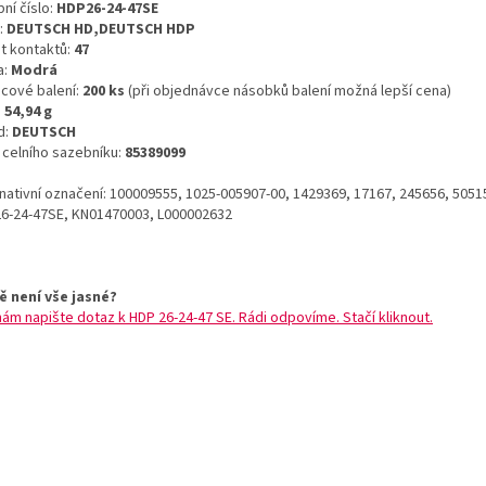
ní číslo:
HDP26-24-47SE
:
DEUTSCH HD,DEUTSCH HDP
t kontaktů:
47
a:
Modrá
icové balení:
200 ks
(při objednávce násobků balení možná lepší cena)
:
54,94 g
d:
DEUTSCH
o celního sazebníku:
85389099
rnativní označení: 100009555, 1025-005907-00, 1429369, 17167, 245656, 5051
6-24-47SE, KN01470003, L000002632
ě není vše jasné?
nám napište dotaz k HDP 26-24-47 SE. Rádi odpovíme. Stačí kliknout.