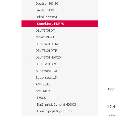
n
Deutsch HD-30
e
Deutsch HDP
l
Příslušenství
Konektory HDP20
DEUTSCH DT
Molex ML-XT
DEUTSCH DTM
DEUTSCH DTP
DEUTSCH HDP20
DEUTSCH DRC
Superseal 1.0
Superseal 1.5
AMPSEAL
Popi
AMP MCP
HDSCS
Další příslušenství HDSCS
Det
Fixační pojistky HDSCS
Tělo