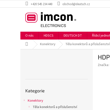
Přejít
+420 545 234 440
obchod@deutsch.cz
na
obsah
O nás
HDSCS
DEUTSCH DT
Řídicí jedn
Domů
Konektory
Těla konektorů a příslušenství
P
HDP
o
s
Značka:
t
r
a
n
Přeskočit
n
Kategorie
kategorie
í
p
Konektory
a
Těla konektorů a příslušenství