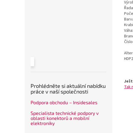
Výrob
Řada
Poče
Barv
Krab
Váha
Bran
Čísl
Alte
HDP2
Ješt
Prohlédněte si aktuální nabídku
Tak 
práce v naší společnosti
Podpora obchodu – Insidesales
Specialista technické podpory v
oblasti konektorů a mobilní
elektroniky