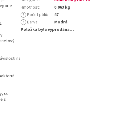
tegorie
Hmotnost
:
0.063 kg
?
Počet pólů
:
47
?
Barva
:
Modrá
E
.
Položka byla vyprodána…
ry
jonetový
ávislosti na
ektoru!
y, co
ce s