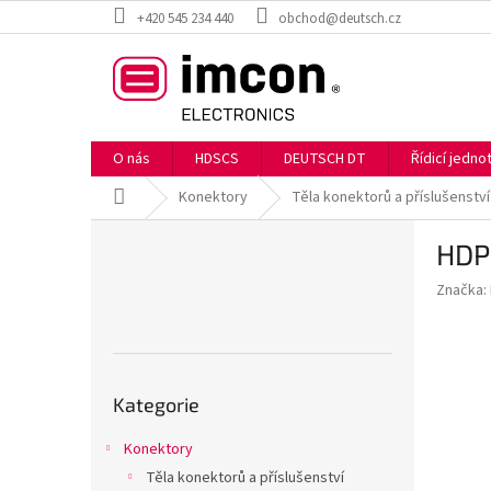
Přejít
+420 545 234 440
obchod@deutsch.cz
na
obsah
O nás
HDSCS
DEUTSCH DT
Řídicí jedn
Domů
Konektory
Těla konektorů a příslušenství
P
HDP
o
s
Značka:
t
r
a
n
Přeskočit
n
Kategorie
kategorie
í
p
Konektory
a
Těla konektorů a příslušenství