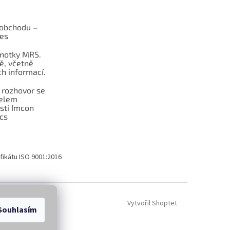
obchodu –
les
dnotky MRS.
ě, včetně
h informací.
 rozhovor se
telem
sti Imcon
cs
fikátu ISO 9001:2016
Vytvořil Shoptet
Souhlasím