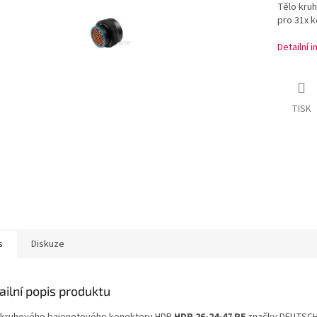
Tělo kru
pro 31x k
Detailní 
TISK
s
Diskuze
ailní popis produktu
 kruhového bajonetového konektoru HDP
HDP 26-24-47 PE
značky DEUTSCH