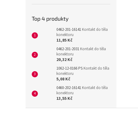
Top 4 produkty
0462-201-16141
Kontakt do těla
konektoru
11,85 Kč
0462-201-2031
Kontakt do těla
konektoru
20,32 Kč
1062-12-0166 PS
Kontakt do těla
konektoru
5,08 Kč
0460-202-16141
Kontakt do těla
konektoru
13,55 Kč
Z
á
p
a