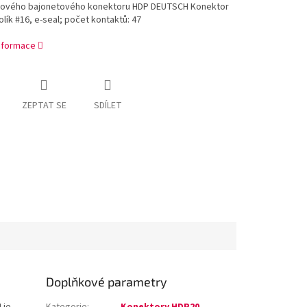
hového bajonetového konektoru HDP DEUTSCH Konektor
olík #16, e-seal; počet kontaktů: 47
informace
ZEPTAT SE
SDÍLET
Doplňkové parametry
 je
Kategorie
:
Konektory HDP20