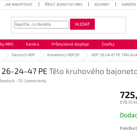
JAK NAKUPOVAT
ŘÍDICÍ JEDNOTKY MRS
NOVINKY
KARIÉRA
HLEDAT
otky MRS
Kariéra
Průmyslové displeje
Značky
Deutsch HDP
Konektory HDP20
HDP 26-24-47 PE
Tělo kr
 26-24-47 PE
Tělo kruhového bajonet
Deutsch - TE Connectivity
725
878,10 K
Měrná
Dodac
cena:
Položka 