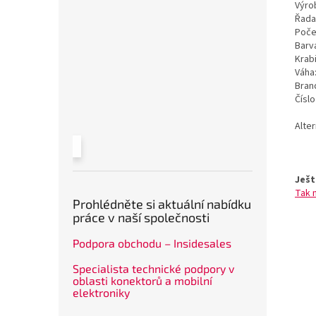
Výrob
Řada
Poče
Barv
Krab
Váha
Bran
Čísl
Alte
Ješt
Tak 
Prohlédněte si aktuální nabídku
práce v naší společnosti
Podpora obchodu – Insidesales
Specialista technické podpory v
oblasti konektorů a mobilní
elektroniky