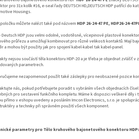
ktor pro 31x kolík #16, e-seal řady DEUTSCH HD,DEUTSCH HDP patřící do ka
motive Housings.
 položku můžete nalézt také pod názvem
HDP 26-24-47 PE, HDP26-24-47P
e Deutsch HDP jsou velmi odolné, vodotěsné, vícepinové plastové konekto
ového průřezu a umožňují kombinovat pro různé velikosti kontaktů. Mají ba
ěr a mohou být použity jak pro spojení kabel-kabel tak kabel-panel.
kty nejsou součástí těla konektoru HDP-20 a je třeba je objednat zvlášť v z
dovaných parametrech.
ručujeme nezapomenout použít také záslepky pro neobsazené pozice kon
aktujte nás, pokud potřebujete poradit s vybráním všech objednacích čísel
ebných pro sestavení funkčního kompletu. Máme k dispozici veškeré díly i t
ou přímo v eshopu uvedeny a posláním Imcon Electronics, s.r.o. je spoluprá
truktéry a techniky při správném použití všech komponent.
nické parametry pro Tělo kruhového bajonetového konektoru HDP: