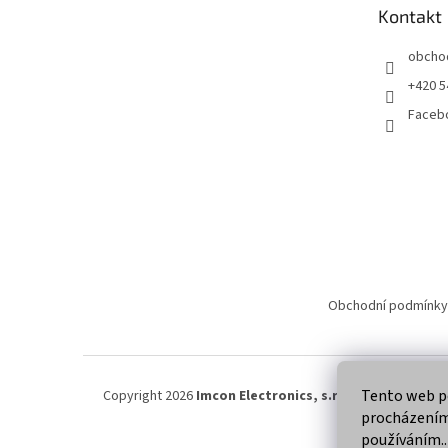
t
Kontakt
í
obcho
+420 5
Faceb
Obchodní podmínky
Tento web po
Copyright 2026
Imcon Electronics, s.r.o.
. Všechna práva
procházením 
používáním..