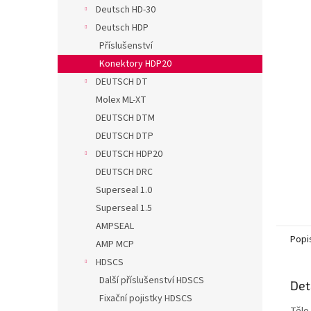
n
Deutsch HD-30
e
Deutsch HDP
l
Příslušenství
Konektory HDP20
DEUTSCH DT
Molex ML-XT
DEUTSCH DTM
DEUTSCH DTP
DEUTSCH HDP20
DEUTSCH DRC
Superseal 1.0
Superseal 1.5
AMPSEAL
Popi
AMP MCP
HDSCS
Další příslušenství HDSCS
Det
Fixační pojistky HDSCS
Tělo