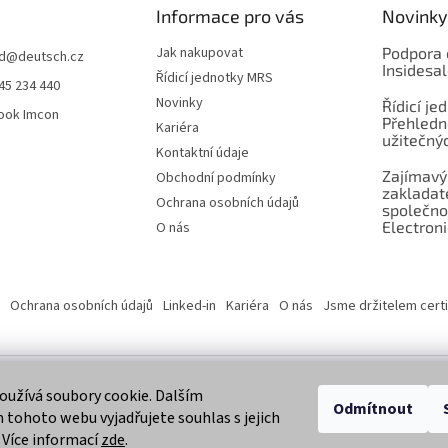
Informace pro vás
Novinky
Jak nakupovat
Podpora 
d
@
deutsch.cz
Insidesa
Řídicí jednotky MRS
45 234 440
Novinky
Řídicí je
ook Imcon
Přehledn
Kariéra
užitečnýc
Kontaktní údaje
Zajímavý
Obchodní podmínky
zaklada
Ochrana osobních údajů
společno
Electroni
O nás
Ochrana osobních údajů
Linked-in
Kariéra
O nás
Jsme držitelem certi
užívá soubory cookie. Dalším
 vyhrazena.
Odmítnout
tohoto webu vyjadřujete souhlas s jejich
 Více informací
zde
.