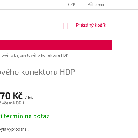
KONTAKTNÍ ÚDAJE
OBCHODNÍ PODMÍNKY
CZK
Přihlášení
OCHRANA OSOBNÍ
NÁKUPNÍ
Prázdný košík
KOŠÍK
uhového bajonetového konektoru HDP
ového konektoru HDP
,70 Kč
/ ks
č včetně DPH
í termín na dotaz
byla vyprodána…