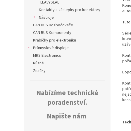
LEAVYSEAL
Kone
Kontakty a záslepky pro konektory
Auto
Nástroje
Tuto
CAN BUS Rozbočovače
CAN BUS Komponenty
Séri
kruh
Krabičky pro elektroniku
uzáv
Průmyslové displeje
Konta
MRS Electronics
poža
Různé
Značky
Dopo
Kont
potř
Nabízíme technické
nejs
kons
poradenství.
Napište nám
Tech