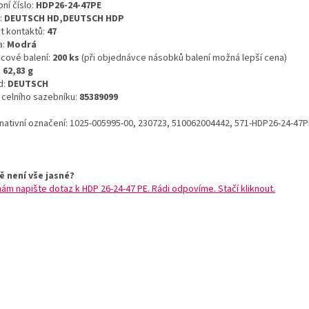
ní číslo:
HDP26-24-47PE
:
DEUTSCH HD,DEUTSCH HDP
t kontaktů:
47
a:
Modrá
icové balení:
200 ks
(při objednávce násobků balení možná lepší cena)
:
62,83 g
d:
DEUTSCH
o celního sazebníku:
85389099
rnativní označení: 1025-005995-00, 230723, 510062004442, 571-HDP26-24-47P
ě není vše jasné?
nám napište dotaz k HDP 26-24-47 PE. Rádi odpovíme. Stačí kliknout.