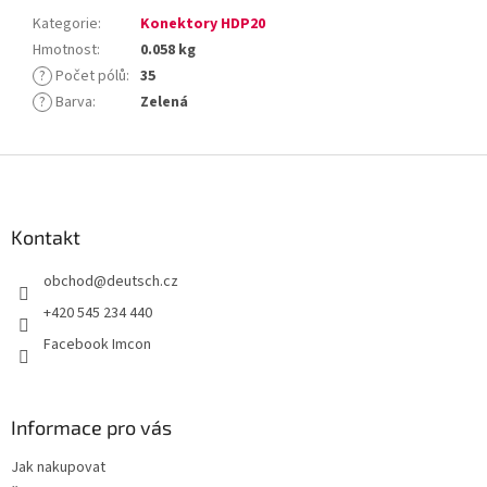
Kategorie
:
Konektory HDP20
Hmotnost
:
0.058 kg
?
Počet pólů
:
35
?
Barva
:
Zelená
Z
á
p
a
Kontakt
t
obchod
@
deutsch.cz
í
+420 545 234 440
Facebook Imcon
Informace pro vás
Jak nakupovat