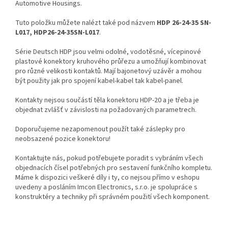
Automotive Housings.
Tuto položku můžete nalézt také pod názvem
HDP 26-24-35 SN-
L017, HDP26-24-35SN-L017
.
Série Deutsch HDP jsou velmi odolné, vodotěsné, vícepinové
plastové konektory kruhového průřezu a umožňují kombinovat
pro různé velikosti kontaktů. Mají bajonetový uzávěr a mohou
být použity jak pro spojení kabel-kabel tak kabel-panel.
Kontakty nejsou součástí těla konektoru HDP-20 a je třeba je
objednat zvlášť v závislosti na požadovaných parametrech.
Doporučujeme nezapomenout použít také záslepky pro
neobsazené pozice konektoru!
Kontaktujte nás, pokud potřebujete poradit s vybráním všech
objednacích čísel potřebných pro sestavení funkčního kompletu.
Máme k dispozici veškeré díly i ty, co nejsou přímo v eshopu
uvedeny a posláním Imcon Electronics, s.r.o. je spolupráce s
konstruktéry a techniky při správném použití všech komponent.