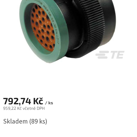
792,74 Kč
/ ks
959,22 Kč včetně DPH
Měrná
Skladem
(89 ks)
cena: