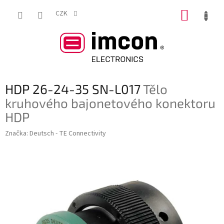
Přejít
NÁKUP
na
CZK
obsah
KOŠÍK
HDP 26-24-35 SN-L017
Tělo
kruhového bajonetového konektoru
HDP
Značka:
Deutsch - TE Connectivity