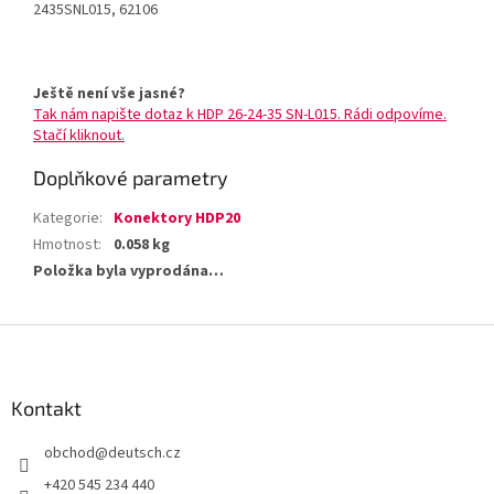
2435SNL015, 62106
Ještě není vše jasné?
Tak nám napište dotaz k HDP 26-24-35 SN-L015. Rádi odpovíme.
Stačí kliknout.
Doplňkové parametry
Kategorie
:
Konektory HDP20
Hmotnost
:
0.058 kg
Položka byla vyprodána…
Z
á
p
a
Kontakt
t
obchod
@
deutsch.cz
í
+420 545 234 440