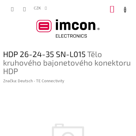
Přejít
NÁKUP
na
CZK
obsah
KOŠÍK
HDP 26-24-35 SN-L015
Tělo
kruhového bajonetového konektoru
HDP
Značka:
Deutsch - TE Connectivity