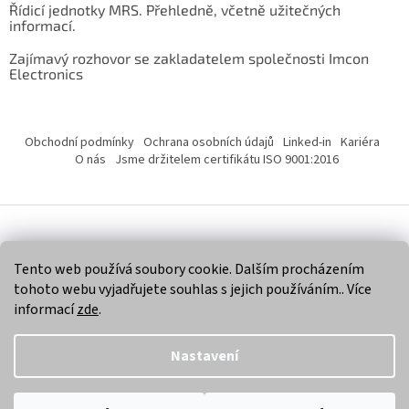
Řídicí jednotky MRS. Přehledně, včetně užitečných
informací.
Zajímavý rozhovor se zakladatelem společnosti Imcon
Electronics
Obchodní podmínky
Ochrana osobních údajů
Linked-in
Kariéra
O nás
Jsme držitelem certifikátu ISO 9001:2016
Vytvořil Shoptet
Tento web používá soubory cookie. Dalším procházením
tohoto webu vyjadřujete souhlas s jejich používáním.. Více
Copyright 2026
Imcon Electronics, s.r.o.
. Všechna práva
informací
zde
.
vyhrazena.
Nastavení