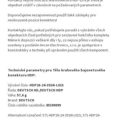
Kontakty nejsou součástí těla konektoru HDP-20 a je třeba je
objednat zvlášť v závislosti na požadovaných parametrech.
Doporučujeme nezapomenout použít také záslepky pro
neobsazené pozice konektoru!
Kontaktujte nás, pokud potřebujete poradit s vybráním všech
objednacích čísel potřebných pro sestavení funkčního kompletu.
Máme k dispozici veškeré díly i ty, co nejsou přímo v eshopu
uvedeny a posláním Imcon Electronics, s.r.o. je spolupráce s
konstruktéry a techniky při správném použití všech komponent.
Technické parametry pro Tělo kruhového bajonetového
konektoru HDP:
Výrobní číslo:
HDP26-24-35SN-L015
Řada:
DEUTSCH HD,DEUTSCH HDP
Váha:
57,6 g
Brand:
DEUTSCH
Číslo celního sazebníku:
85389099
Alternativní označení: 571-HDP26-24-35SN-L015, 571-HDP26-