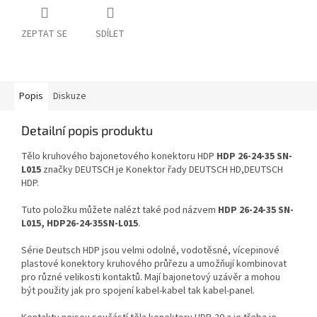
ZEPTAT SE
SDÍLET
Popis
Diskuze
Detailní popis produktu
Tělo kruhového bajonetového konektoru HDP
HDP 26-24-35 SN-
L015
značky DEUTSCH je Konektor řady DEUTSCH HD,DEUTSCH
HDP.
Tuto položku můžete nalézt také pod názvem
HDP 26-24-35 SN-
L015, HDP26-24-35SN-L015
.
Série Deutsch HDP jsou velmi odolné, vodotěsné, vícepinové
plastové konektory kruhového průřezu a umožňují kombinovat
pro různé velikosti kontaktů. Mají bajonetový uzávěr a mohou
být použity jak pro spojení kabel-kabel tak kabel-panel.