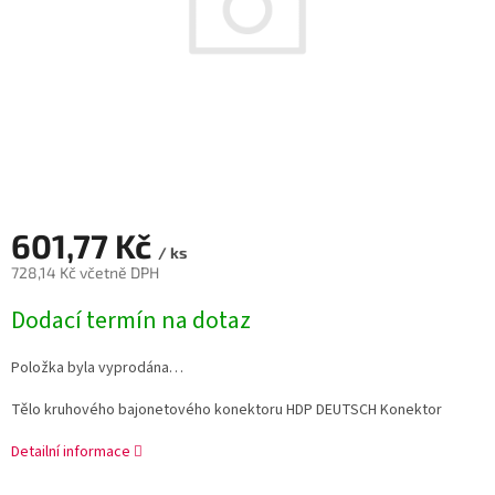
601,77 Kč
/ ks
728,14 Kč včetně DPH
Měrná
Dodací termín na dotaz
cena:
Položka byla vyprodána…
Tělo kruhového bajonetového konektoru HDP DEUTSCH Konektor
Detailní informace