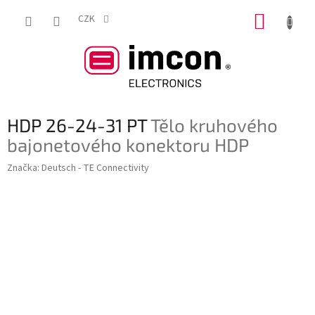
Přejít
NÁKUP
na
CZK
obsah
KOŠÍK
HDP 26-24-31 PT
Tělo kruhového
bajonetového konektoru HDP
Značka:
Deutsch - TE Connectivity