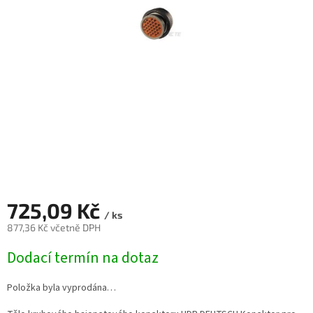
725,09 Kč
/ ks
877,36 Kč včetně DPH
Měrná
Dodací termín na dotaz
cena:
Položka byla vyprodána…