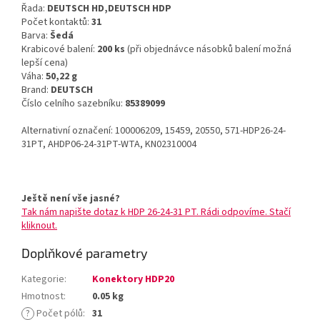
Řada:
DEUTSCH HD,DEUTSCH HDP
Počet kontaktů:
31
Barva:
Šedá
Krabicové balení:
200 ks
(při objednávce násobků balení možná
lepší cena)
Váha:
50,22 g
Brand:
DEUTSCH
Číslo celního sazebníku:
85389099
Alternativní označení: 100006209, 15459, 20550, 571-HDP26-24-
31PT, AHDP06-24-31PT-WTA, KN02310004
Ještě není vše jasné?
Tak nám napište dotaz k HDP 26-24-31 PT. Rádi odpovíme. Stačí
kliknout.
Doplňkové parametry
Kategorie
:
Konektory HDP20
Hmotnost
:
0.05 kg
?
Počet pólů
:
31