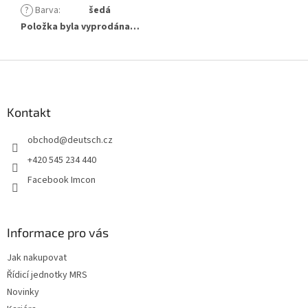
?
Barva
:
šedá
Položka byla vyprodána…
Z
á
p
a
Kontakt
t
obchod
@
deutsch.cz
í
+420 545 234 440
Facebook Imcon
Informace pro vás
Jak nakupovat
Řídicí jednotky MRS
Novinky