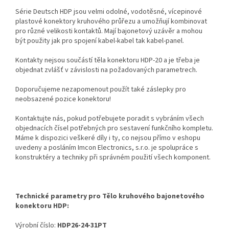
Série Deutsch HDP jsou velmi odolné, vodotěsné, vícepinové
plastové konektory kruhového průřezu a umožňují kombinovat
pro různé velikosti kontaktů. Mají bajonetový uzávěr a mohou
být použity jak pro spojení kabel-kabel tak kabel-panel.
Kontakty nejsou součástí těla konektoru HDP-20 a je třeba je
objednat zvlášť v závislosti na požadovaných parametrech.
Doporučujeme nezapomenout použít také záslepky pro
neobsazené pozice konektoru!
Kontaktujte nás, pokud potřebujete poradit s vybráním všech
objednacích čísel potřebných pro sestavení funkčního kompletu.
Máme k dispozici veškeré díly i ty, co nejsou přímo v eshopu
uvedeny a posláním Imcon Electronics, s.r.o. je spolupráce s
konstruktéry a techniky při správném použití všech komponent.
Technické parametry pro Tělo kruhového bajonetového
konektoru HDP:
Výrobní číslo:
HDP26-24-31PT