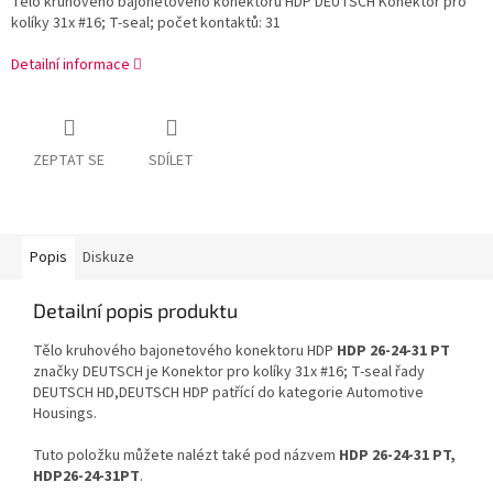
Tělo kruhového bajonetového konektoru HDP DEUTSCH Konektor pro
kolíky 31x #16; T-seal; počet kontaktů: 31
Detailní informace
ZEPTAT SE
SDÍLET
Popis
Diskuze
Detailní popis produktu
Tělo kruhového bajonetového konektoru HDP
HDP 26-24-31 PT
značky DEUTSCH je Konektor pro kolíky 31x #16; T-seal řady
DEUTSCH HD,DEUTSCH HDP patřící do kategorie Automotive
Housings.
Tuto položku můžete nalézt také pod názvem
HDP 26-24-31 PT,
HDP26-24-31PT
.