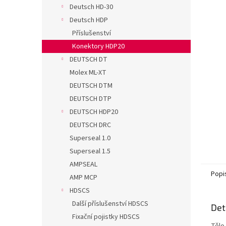
n
Deutsch HD-30
e
Deutsch HDP
l
Příslušenství
Konektory HDP20
DEUTSCH DT
Molex ML-XT
DEUTSCH DTM
DEUTSCH DTP
DEUTSCH HDP20
DEUTSCH DRC
Superseal 1.0
Superseal 1.5
AMPSEAL
Popi
AMP MCP
HDSCS
Další příslušenství HDSCS
Det
Fixační pojistky HDSCS
Tělo