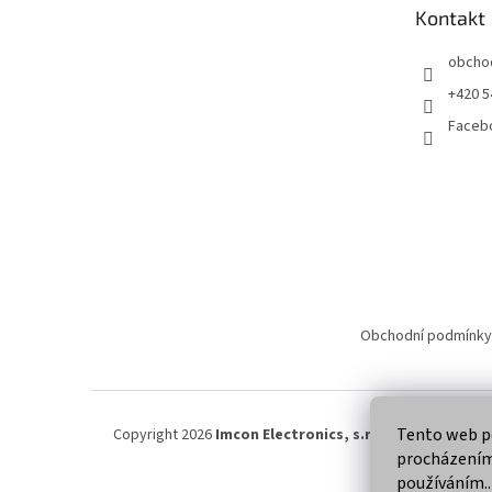
t
Kontakt
í
obcho
+420 5
Faceb
Obchodní podmínky
Tento web po
Copyright 2026
Imcon Electronics, s.r.o.
. Všechna práva
procházením 
používáním..