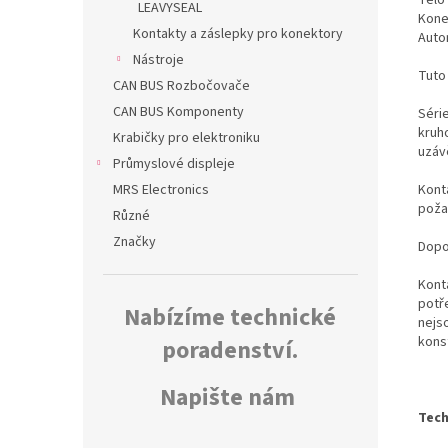
LEAVYSEAL
Kone
Kontakty a záslepky pro konektory
Auto
Nástroje
Tuto
CAN BUS Rozbočovače
CAN BUS Komponenty
Séri
kruh
Krabičky pro elektroniku
uzáv
Průmyslové displeje
Konta
MRS Electronics
poža
Různé
Značky
Dopo
Kont
potř
Nabízíme technické
nejs
kons
poradenství.
Napište nám
Tech