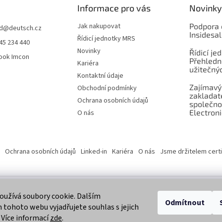
Informace pro vás
Novinky
Jak nakupovat
Podpora 
d
@
deutsch.cz
Insidesa
Řídicí jednotky MRS
45 234 440
Novinky
Řídicí je
ook Imcon
Přehledn
Kariéra
užitečnýc
Kontaktní údaje
Zajímavý
Obchodní podmínky
zaklada
Ochrana osobních údajů
společno
Electroni
O nás
Ochrana osobních údajů
Linked-in
Kariéra
O nás
Jsme držitelem certi
užívá soubory cookie. Dalším
 vyhrazena.
Odmítnout
tohoto webu vyjadřujete souhlas s jejich
 Více informací
zde
.