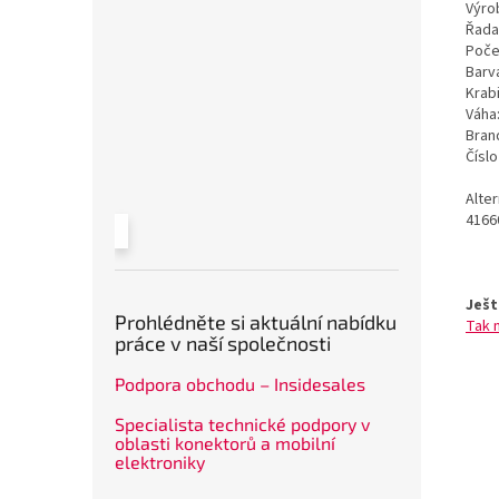
Výrob
Řada
Poče
Barv
Krab
Váha
Bran
Čísl
Alte
4166
Ješt
Prohlédněte si aktuální nabídku
Tak 
práce v naší společnosti
Podpora obchodu – Insidesales
Specialista technické podpory v
oblasti konektorů a mobilní
elektroniky