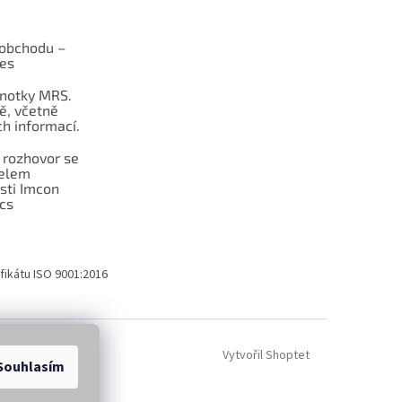
obchodu –
les
dnotky MRS.
ě, včetně
h informací.
 rozhovor se
telem
sti Imcon
cs
fikátu ISO 9001:2016
Vytvořil Shoptet
Souhlasím