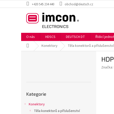
Přejít
+420 545 234 440
obchod@deutsch.cz
na
obsah
O nás
HDSCS
DEUTSCH DT
Řídicí jedn
Domů
Konektory
Těla konektorů a příslušenství
P
HDP
o
s
Značka:
t
r
a
n
Přeskočit
n
Kategorie
kategorie
í
p
Konektory
a
Těla konektorů a příslušenství