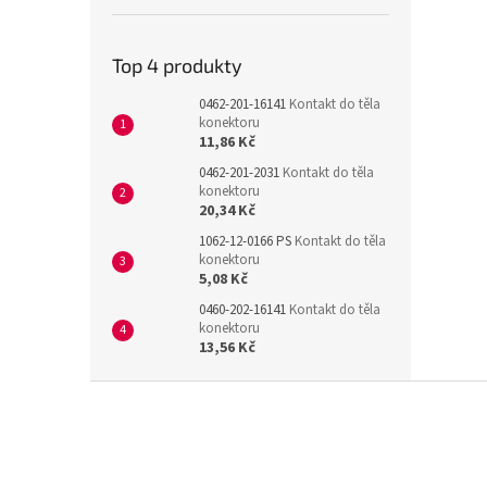
Top 4 produkty
0462-201-16141
Kontakt do těla
konektoru
11,86 Kč
0462-201-2031
Kontakt do těla
konektoru
20,34 Kč
1062-12-0166 PS
Kontakt do těla
konektoru
5,08 Kč
0460-202-16141
Kontakt do těla
konektoru
13,56 Kč
Z
á
p
a