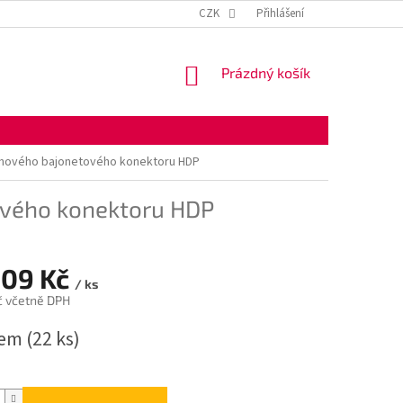
KONTAKTNÍ ÚDAJE
OBCHODNÍ PODMÍNKY
CZK
Přihlášení
OCHRANA OSOBNÍ
NÁKUPNÍ
Prázdný košík
KOŠÍK
uhového bajonetového konektoru HDP
ového konektoru HDP
,09 Kč
/ ks
č včetně DPH
dem
(22 ks)