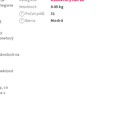
ategorie
Hmotnost
:
0.05 kg
?
Počet pólů
:
31
?
Barva
:
Modrá
E
.
ry
jonetový
ávislosti na
ektoru!
y, co
ce s