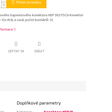
Přidat do košíku
hového bajonetového konektoru HDP DEUTSCH Konektor
y 31x #16; e-seal; počet kontaktů: 31
informace
ZEPTAT SE
SDÍLET
Doplňkové parametry
 je
Kategorie
:
Konektory HDP20