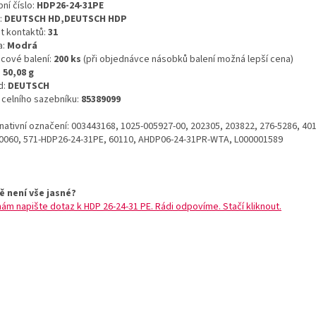
ní číslo:
HDP26-24-31PE
:
DEUTSCH HD,DEUTSCH HDP
t kontaktů:
31
a:
Modrá
icové balení:
200 ks
(při objednávce násobků balení možná lepší cena)
:
50,08 g
d:
DEUTSCH
o celního sazebníku:
85389099
rnativní označení: 003443168, 1025-005927-00, 202305, 203822, 276-5286, 40
0060, 571-HDP26-24-31PE, 60110, AHDP06-24-31PR-WTA, L000001589
ě není vše jasné?
nám napište dotaz k HDP 26-24-31 PE. Rádi odpovíme. Stačí kliknout.