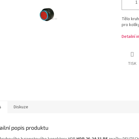
Tělo kru
pro kolík
Detailní 
TISK
s
Diskuze
ailní popis produktu
 kruhového bajonetového konektoru HDP
HDP 26-24-31 PE
značky DEUTSCH