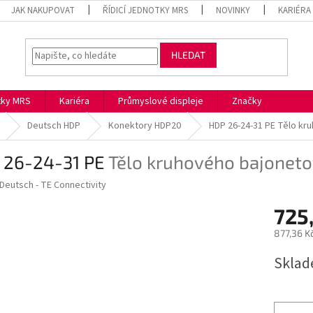
JAK NAKUPOVAT
ŘÍDICÍ JEDNOTKY MRS
NOVINKY
KARIÉRA
HLEDAT
otky MRS
Kariéra
Průmyslové displeje
Značky
Deutsch HDP
Konektory HDP20
HDP 26-24-31 PE
Tělo kr
 26-24-31 PE
Tělo kruhového bajonet
Deutsch - TE Connectivity
725
877,36 K
Měrná
Skla
cena: