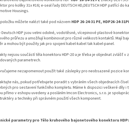
ktor pro kolíky 31x #16; e-seal řady DEUTSCH HD,DEUTSCH HDP patřící do k
motive Housings.
 položku můžete nalézt také pod názvem
HDP 26-24-31 PE, HDP26-24-31P
e Deutsch HDP jsou velmi odolné, vodotěsné, vícepinové plastové konekto
ového průřezu a umožňují kombinovat pro různé velikosti kontaktů. Mají ba
ěr a mohou být použity jak pro spojení kabel-kabel tak kabel-panel.
kty nejsou součástí těla konektoru HDP-20 a je třeba je objednat zvlášť v z
dovaných parametrech.
ručujeme nezapomenout použít také záslepky pro neobsazené pozice kon
aktujte nás, pokud potřebujete poradit s vybráním všech objednacích čísel
ebných pro sestavení funkčního kompletu. Máme k dispozici veškeré díly i t
ou přímo v eshopu uvedeny a posláním Imcon Electronics, s.r.o. je spoluprá
truktéry a techniky při správném použití všech komponent.
nické parametry pro Tělo kruhového bajonetového konektoru HDP: