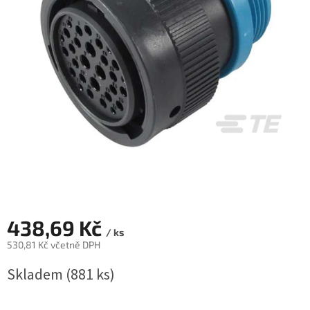
438,69 Kč
/ ks
530,81 Kč včetně DPH
Měrná
Skladem
(881 ks)
cena: