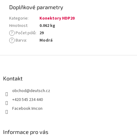
Doplňkové parametry
Kategorie
:
Konektory HDP20
Hmotnost
:
0.062 kg
?
Počet pólů
:
29
?
Barva
:
Modrá
Z
á
p
a
Kontakt
t
obchod
@
deutsch.cz
í
+420 545 234 440
Facebook Imcon
Informace pro vás