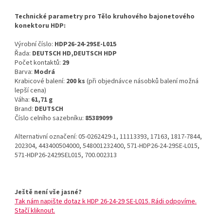
Technické parametry pro Tělo kruhového bajonetového
konektoru HDP:
Výrobní číslo:
HDP26-24-29SE-L015
Řada:
DEUTSCH HD,DEUTSCH HDP
Počet kontaktů:
29
Barva:
Modrá
Krabicové balení:
200 ks
(při objednávce násobků balení možná
lepší cena)
Váha:
61,71 g
Brand:
DEUTSCH
Číslo celního sazebníku:
85389099
Alternativní označení: 05-0262429-1, 11113393, 17163, 1817-7844,
202304, 443400504000, 548001232400, 571-HDP26-24-29SE-L015,
571-HDP26-2429SEL015, 700.002313
Ještě není vše jasné?
Tak nám napište dotaz k HDP 26-24-29 SE-L015. Rádi odpovíme.
Stačí kliknout.