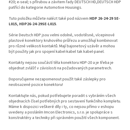
#20; e-seal; s přírubou a závitem řady DEUTSCH HD,DEUTSCH HDP
patřící do kategorie Automotive Housings.
Tuto položku můžete nalézt také pod názvem
HDP 26-24-29 SE-
L015, HDP26-24-29SE-L015
.
Série Deutsch HDP jsou velmi odolné, vodotěsné, vícepinové
plastové konektory kruhového průřezu a umožňují kombinovat
pro různé velikosti kontaktů. Mají bajonetový uzávěr a mohou
být použity jak pro spojení kabel-kabel tak kabel-panel.
Kontakty nejsou součástí těla konektoru HDP-20 a je třeba je
objednat zvlášť v závislosti na požadovaných parametrech.
Doporučujeme nezapomenout použít také záslepky pro
neobsazené pozice konektoru!
Kontaktujte nás, pokud potřebujete poradit s vybráním všech
objednacích čísel potřebných pro sestavení funkčního kompletu.
Máme k dispozici veškeré díly i ty, co nejsou přímo v eshopu
uvedeny a posláním Imcon Electronics, s.r.o. je spolupráce s
konstruktéry a techniky při správném použití všech komponent.