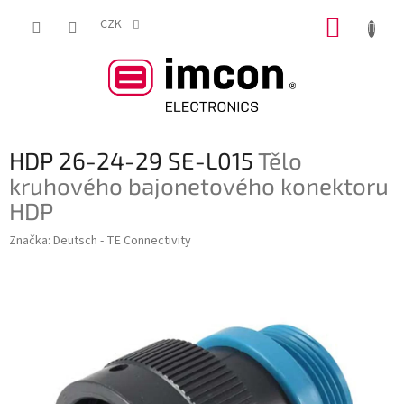
Přejít
NÁKUP
na
CZK
obsah
KOŠÍK
HDP 26-24-29 SE-L015
Tělo
kruhového bajonetového konektoru
HDP
Značka:
Deutsch - TE Connectivity