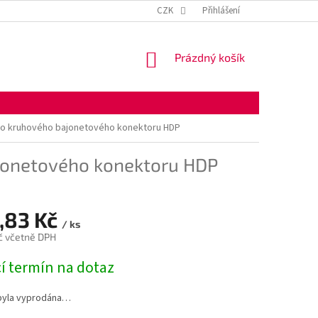
KONTAKTNÍ ÚDAJE
OBCHODNÍ PODMÍNKY
CZK
Přihlášení
OCHRANA OSOBNÍ
NÁKUPNÍ
Prázdný košík
KOŠÍK
lo kruhového bajonetového konektoru HDP
jonetového konektoru HDP
,83 Kč
/ ks
č včetně DPH
í termín na dotaz
byla vyprodána…