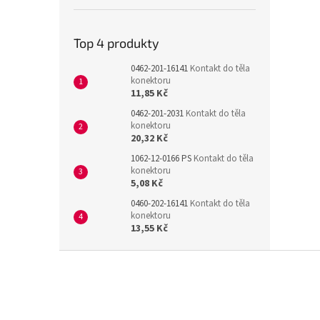
Top 4 produkty
0462-201-16141
Kontakt do těla
konektoru
11,85 Kč
0462-201-2031
Kontakt do těla
konektoru
20,32 Kč
1062-12-0166 PS
Kontakt do těla
konektoru
5,08 Kč
0460-202-16141
Kontakt do těla
konektoru
13,55 Kč
Z
á
p
a