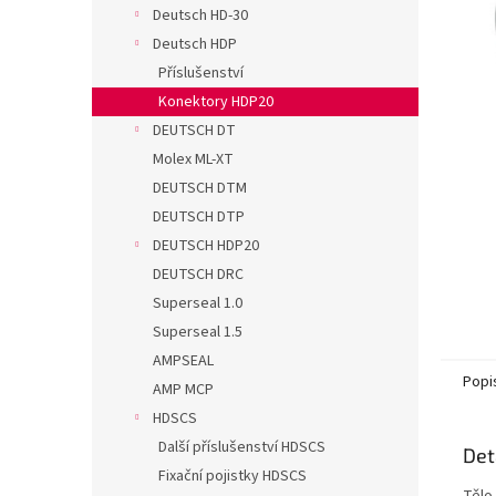
n
Deutsch HD-30
e
Deutsch HDP
l
Příslušenství
Konektory HDP20
DEUTSCH DT
Molex ML-XT
DEUTSCH DTM
DEUTSCH DTP
DEUTSCH HDP20
DEUTSCH DRC
Superseal 1.0
Superseal 1.5
AMPSEAL
Popi
AMP MCP
HDSCS
Další příslušenství HDSCS
Det
Fixační pojistky HDSCS
Tělo