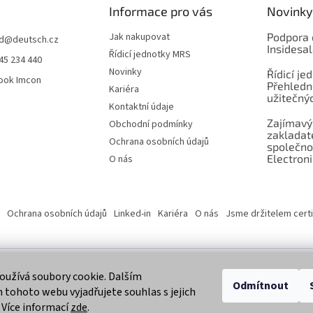
Informace pro vás
Novinky
Jak nakupovat
Podpora 
d
@
deutsch.cz
Insidesa
Řídicí jednotky MRS
45 234 440
Novinky
Řídicí je
ook Imcon
Přehledn
Kariéra
užitečnýc
Kontaktní údaje
Zajímavý
Obchodní podmínky
zaklada
Ochrana osobních údajů
společno
Electroni
O nás
Ochrana osobních údajů
Linked-in
Kariéra
O nás
Jsme držitelem certi
užívá soubory cookie. Dalším
 vyhrazena.
Odmítnout
tohoto webu vyjadřujete souhlas s jejich
 Více informací
zde
.