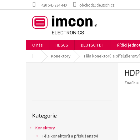
Přejít
+420 545 234 440
obchod@deutsch.cz
na
obsah
O nás
HDSCS
DEUTSCH DT
Řídicí jedn
Domů
Konektory
Těla konektorů a příslušenství
P
HDP
o
s
Značka:
t
r
a
n
Přeskočit
n
Kategorie
kategorie
í
p
Konektory
a
Těla konektorů a příslušenství