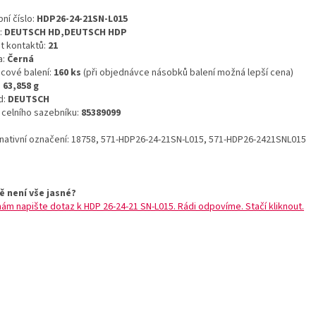
ní číslo:
HDP26-24-21SN-L015
:
DEUTSCH HD,DEUTSCH HDP
t kontaktů:
21
a:
Černá
icové balení:
160 ks
(při objednávce násobků balení možná lepší cena)
:
63,858 g
d:
DEUTSCH
o celního sazebníku:
85389099
rnativní označení: 18758, 571-HDP26-24-21SN-L015, 571-HDP26-2421SNL015
ě není vše jasné?
nám napište dotaz k HDP 26-24-21 SN-L015. Rádi odpovíme. Stačí kliknout.