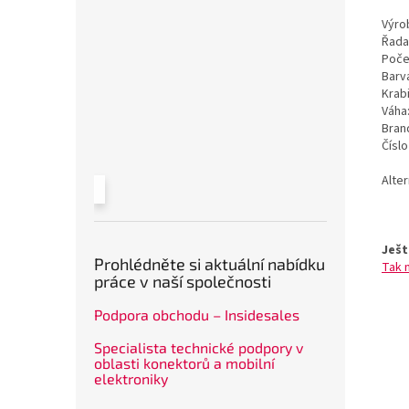
Výrob
Řada
Poče
Barv
Krab
Váha
Bran
Čísl
Alte
Ješt
Prohlédněte si aktuální nabídku
Tak 
práce v naší společnosti
Podpora obchodu – Insidesales
Specialista technické podpory v
oblasti konektorů a mobilní
elektroniky