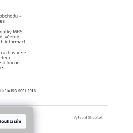
obchodu –
les
dnotky MRS.
ě, včetně
h informací.
 rozhovor se
telem
sti Imcon
cs
fikátu ISO 9001:2016
Vytvořil Shoptet
Souhlasím