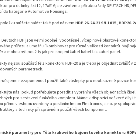
ktor pro dutinky 4x#12, 17x#16; se závitem a přírubou řady DEUTSCH HD,
ící do kategorie Automotive Housings.
 položku můžete nalézt také pod názvem
HDP 26-24-21 SN-L015, HDP26-2
.
e Deutsch HDP jsou velmi odolné, vodotěsné, vícepinové plastové konekto
ového průřezu a umožňují kombinovat pro různé velikosti kontaktů. Mají ba
ěr a mohou být použity jak pro spojení kabel-kabel tak kabel-panel.
kty nejsou součástí těla konektoru HDP-20 a je třeba je objednat zvlášť v z
dovaných parametrech.
ručujeme nezapomenout použít také záslepky pro neobsazené pozice kon
aktujte nás, pokud potřebujete poradit s vybráním všech objednacích čísel
ebných pro sestavení funkčního kompletu. Máme k dispozici veškeré díly i t
ou přímo v eshopu uvedeny a posláním Imcon Electronics, s.r.o. je spoluprá
truktéry a techniky při správném použití všech komponent.
nické parametry pro Tělo kruhového bajonetového konektoru HDP: