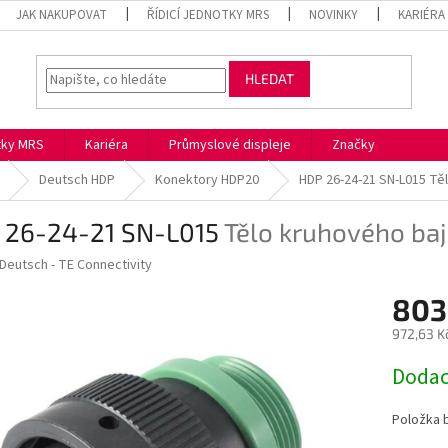
JAK NAKUPOVAT
ŘÍDICÍ JEDNOTKY MRS
NOVINKY
KARIÉRA
HLEDAT
otky MRS
Kariéra
Průmyslové displeje
Značky
Deutsch HDP
Konektory HDP20
HDP 26-24-21 SN-L015
Tě
 26-24-21 SN-L015
Tělo kruhového ba
Deutsch - TE Connectivity
803
972,63 K
Měrná
Dodac
cena:
Položka 