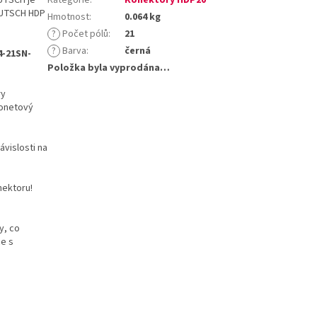
DEUTSCH HDP
Hmotnost
:
0.064 kg
?
Počet pólů
:
21
?
Barva
:
černá
4-21SN-
Položka byla vyprodána…
ry
jonetový
ávislosti na
ektoru!
y, co
ce s