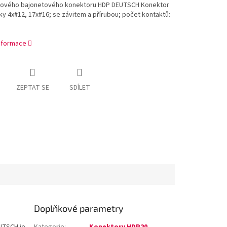
hového bajonetového konektoru HDP DEUTSCH Konektor
ky 4x#12, 17x#16; se závitem a přírubou; počet kontaktů:
informace
ZEPTAT SE
SDÍLET
Doplňkové parametry
UTSCH je
Kategorie
:
Konektory HDP20