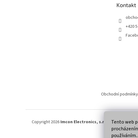
t
Kontakt
í
obcho
+420 5
Faceb
Obchodní podmínky
Tento web po
Copyright 2026
Imcon Electronics, s.r.o.
. Všechna práva
procházením 
používáním..