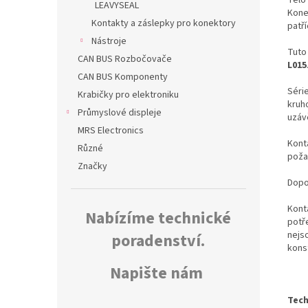
LEAVYSEAL
Kone
Kontakty a záslepky pro konektory
patř
Nástroje
Tuto
CAN BUS Rozbočovače
L015
CAN BUS Komponenty
Séri
Krabičky pro elektroniku
kruh
Průmyslové displeje
uzáv
MRS Electronics
Konta
Různé
poža
Značky
Dopo
Kont
Nabízíme technické
potř
nejs
poradenství.
kons
Napište nám
Tech