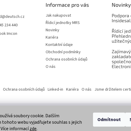
Informace pro vás
Novinky
Jak nakupovat
Podpora 
d
@
deutsch.cz
Insidesa
Řídicí jednotky MRS
45 234 440
Novinky
Řídicí je
ook Imcon
Přehledn
Kariéra
užitečnýc
Kontaktní údaje
Zajímavý
Obchodní podmínky
zaklada
Ochrana osobních údajů
společno
Electroni
O nás
Ochrana osobních údajů
Linked-in
Kariéra
O nás
Jsme držitelem certi
užívá soubory cookie. Dalším
 vyhrazena.
Odmítnout
tohoto webu vyjadřujete souhlas s jejich
 Více informací
zde
.