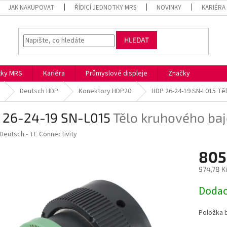
JAK NAKUPOVAT
ŘÍDICÍ JEDNOTKY MRS
NOVINKY
KARIÉRA
HLEDAT
otky MRS
Kariéra
Průmyslové displeje
Značky
Deutsch HDP
Konektory HDP20
HDP 26-24-19 SN-L015
Tě
 26-24-19 SN-L015
Tělo kruhového ba
Deutsch - TE Connectivity
805
974,78 K
Měrná
Dodac
cena:
Položka 