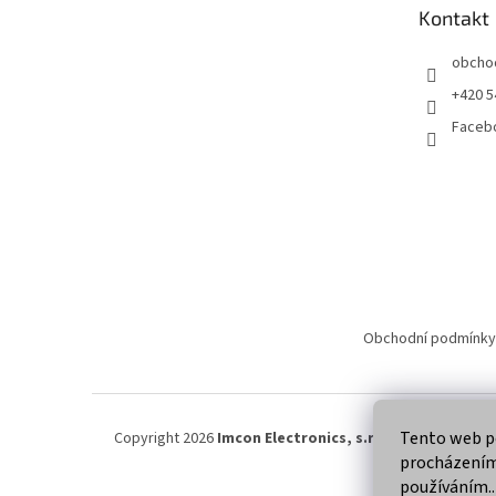
t
Kontakt
í
obcho
+420 5
Faceb
Obchodní podmínky
Tento web po
Copyright 2026
Imcon Electronics, s.r.o.
. Všechna práva
procházením 
používáním..