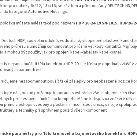
ktor pro dutinky 6x#12, 13x#16; se závitem a přírubou řady DEUTSCH HD,
ící do kategorie Automotive Housings.
 položku můžete nalézt také pod názvem
HDP 26-24-19 SN-L015, HDP26-2
.
e Deutsch HDP jsou velmi odolné, vodotěsné, vícepinové plastové konekto
ového průřezu a umožňují kombinovat pro různé velikosti kontaktů. Mají ba
ěr a mohou být použity jak pro spojení kabel-kabel tak kabel-panel.
kty nejsou součástí těla konektoru HDP-20 a je třeba je objednat zvlášť v z
dovaných parametrech.
ručujeme nezapomenout použít také záslepky pro neobsazené pozice kon
aktujte nás, pokud potřebujete poradit s vybráním všech objednacích čísel
ebných pro sestavení funkčního kompletu. Máme k dispozici veškeré díly i t
ou přímo v eshopu uvedeny a posláním Imcon Electronics, s.r.o. je spoluprá
truktéry a techniky při správném použití všech komponent.
nické parametry pro Tělo kruhového bajonetového konektoru HDP: