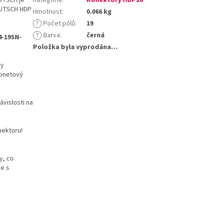
DEUTSCH HDP
Hmotnost
:
0.066 kg
?
Počet pólů
:
19
?
Barva
:
černá
4-19SN-
Položka byla vyprodána…
ry
jonetový
ávislosti na
ektoru!
y, co
ce s