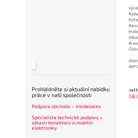
Výrob
Řada
Poče
Barv
Krab
Váha
Bran
Čísl
Alte
HDP2
Prohlédněte si aktuální nabídku
Ješt
práce v naší společnosti
Tak 
Podpora obchodu – Insidesales
Specialista technické podpory v
oblasti konektorů a mobilní
elektroniky