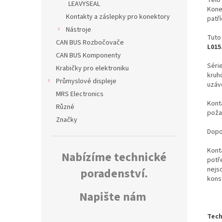
LEAVYSEAL
Kone
Kontakty a záslepky pro konektory
patř
Nástroje
Tuto
CAN BUS Rozbočovače
L015
CAN BUS Komponenty
Séri
Krabičky pro elektroniku
kruh
Průmyslové displeje
uzáv
MRS Electronics
Konta
Různé
poža
Značky
Dopo
Kont
Nabízíme technické
potř
nejs
poradenství.
kons
Napište nám
Tech