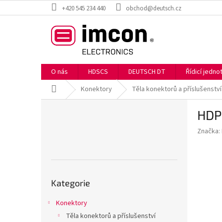
Přejít
+420 545 234 440
obchod@deutsch.cz
na
obsah
O nás
HDSCS
DEUTSCH DT
Řídicí jedn
Domů
Konektory
Těla konektorů a příslušenství
P
HDP
o
s
Značka:
t
r
a
n
Přeskočit
n
Kategorie
kategorie
í
p
Konektory
a
Těla konektorů a příslušenství