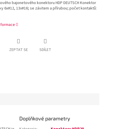
hového bajonetového konektoru HDP DEUTSCH Konektor
ky 6x#12, 13x#16; se závitem a přírubou; počet kontaktů:
informace
ZEPTAT SE
SDÍLET
Doplňkové parametry
UTSCH je
Kategorie
:
Konektory HDP20