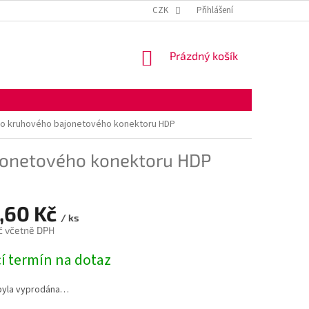
KONTAKTNÍ ÚDAJE
OBCHODNÍ PODMÍNKY
CZK
Přihlášení
OCHRANA OSOBNÍ
NÁKUPNÍ
Prázdný košík
KOŠÍK
lo kruhového bajonetového konektoru HDP
jonetového konektoru HDP
,60 Kč
/ ks
č včetně DPH
í termín na dotaz
byla vyprodána…