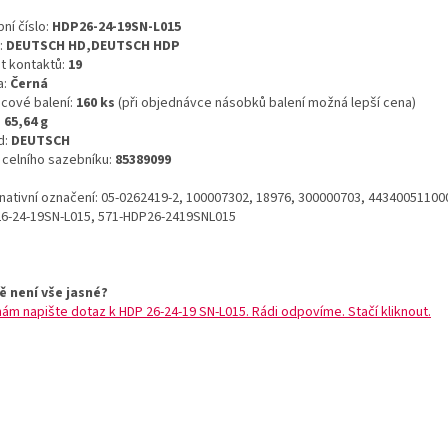
ní číslo:
HDP26-24-19SN-L015
:
DEUTSCH HD,DEUTSCH HDP
t kontaktů:
19
a:
Černá
icové balení:
160 ks
(při objednávce násobků balení možná lepší cena)
:
65,64 g
d:
DEUTSCH
o celního sazebníku:
85389099
rnativní označení: 05-0262419-2, 100007302, 18976, 300000703, 443400511000
6-24-19SN-L015, 571-HDP26-2419SNL015
ě není vše jasné?
nám napište dotaz k HDP 26-24-19 SN-L015. Rádi odpovíme. Stačí kliknout.