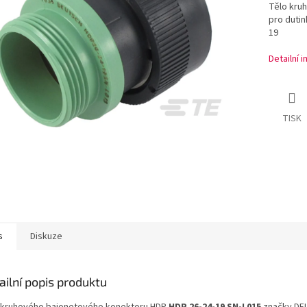
Tělo kru
pro dutin
19
Detailní 
TISK
s
Diskuze
ailní popis produktu
 kruhového bajonetového konektoru HDP
HDP 26-24-19 SN-L015
značky DE