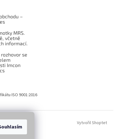
obchodu –
les
dnotky MRS.
ě, včetně
h informací.
 rozhovor se
telem
sti Imcon
cs
fikátu ISO 9001:2016
Vytvořil Shoptet
Souhlasím