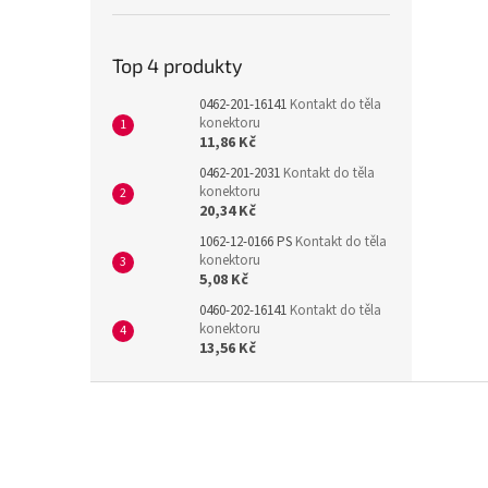
Top 4 produkty
0462-201-16141
Kontakt do těla
konektoru
11,86 Kč
0462-201-2031
Kontakt do těla
konektoru
20,34 Kč
1062-12-0166 PS
Kontakt do těla
konektoru
5,08 Kč
0460-202-16141
Kontakt do těla
konektoru
13,56 Kč
Z
á
p
a