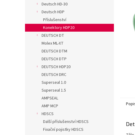
n
Deutsch HD-30
e
Deutsch HDP
l
Příslušenství
Konektory HDP20
DEUTSCH DT
Molex ML-XT
DEUTSCH DTM
DEUTSCH DTP
DEUTSCH HDP20
DEUTSCH DRC
Superseal 1.0
Superseal 1.5
AMPSEAL
Popi
AMP MCP
HDSCS
Další příslušenství HDSCS
Det
Fixační pojistky HDSCS
Tělo