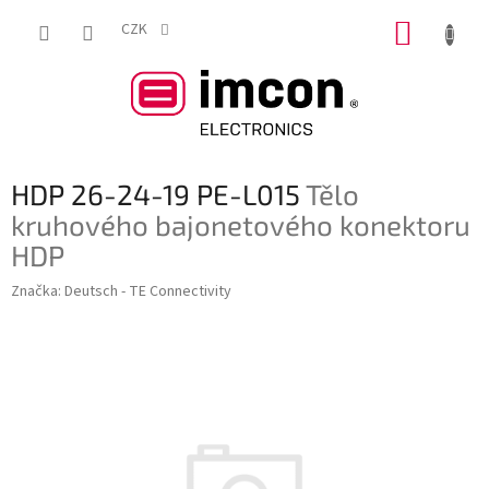
Přejít
NÁKUP
na
CZK
obsah
KOŠÍK
HDP 26-24-19 PE-L015
Tělo
kruhového bajonetového konektoru
HDP
Značka:
Deutsch - TE Connectivity