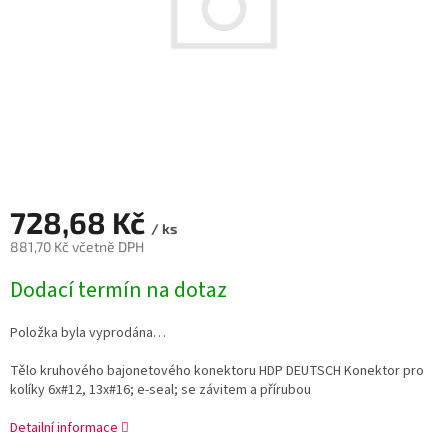
728,68 Kč
/ ks
881,70 Kč včetně DPH
Měrná
Dodací termín na dotaz
cena:
Položka byla vyprodána…
Tělo kruhového bajonetového konektoru HDP DEUTSCH Konektor pro
kolíky 6x#12, 13x#16; e-seal; se závitem a přírubou
Detailní informace