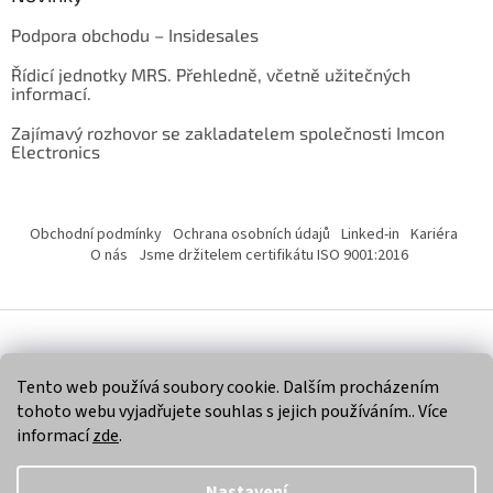
Podpora obchodu – Insidesales
Řídicí jednotky MRS. Přehledně, včetně užitečných
informací.
Zajímavý rozhovor se zakladatelem společnosti Imcon
Electronics
Obchodní podmínky
Ochrana osobních údajů
Linked-in
Kariéra
O nás
Jsme držitelem certifikátu ISO 9001:2016
Vytvořil Shoptet
Tento web používá soubory cookie. Dalším procházením
tohoto webu vyjadřujete souhlas s jejich používáním.. Více
Copyright 2026
Imcon Electronics, s.r.o.
. Všechna práva
informací
zde
.
vyhrazena.
Nastavení