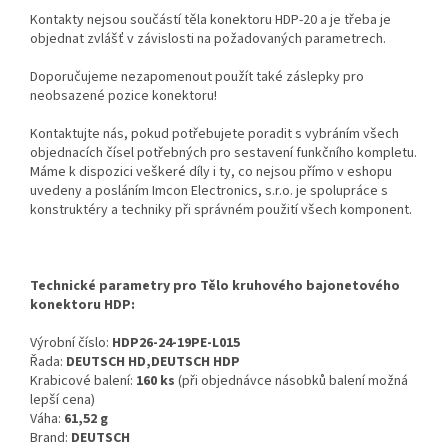
Kontakty nejsou součástí těla konektoru HDP-20 a je třeba je
objednat zvlášť v závislosti na požadovaných parametrech.
Doporučujeme nezapomenout použít také záslepky pro
neobsazené pozice konektoru!
Kontaktujte nás, pokud potřebujete poradit s vybráním všech
objednacích čísel potřebných pro sestavení funkčního kompletu.
Máme k dispozici veškeré díly i ty, co nejsou přímo v eshopu
uvedeny a posláním Imcon Electronics, s.r.o. je spolupráce s
konstruktéry a techniky při správném použití všech komponent.
Technické parametry pro Tělo kruhového bajonetového
konektoru HDP:
Výrobní číslo:
HDP26-24-19PE-L015
Řada:
DEUTSCH HD,DEUTSCH HDP
Krabicové balení:
160 ks
(při objednávce násobků balení možná
lepší cena)
Váha:
61,52 g
Brand:
DEUTSCH