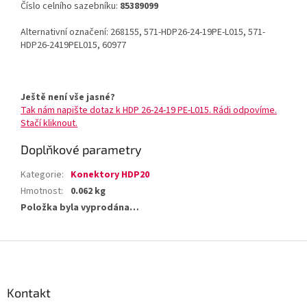
Číslo celního sazebníku:
85389099
Alternativní označení: 268155, 571-HDP26-24-19PE-L015, 571-
HDP26-2419PEL015, 60977
Ještě není vše jasné?
Tak nám napište dotaz k HDP 26-24-19 PE-L015. Rádi odpovíme.
Stačí kliknout.
Doplňkové parametry
Kategorie
:
Konektory HDP20
Hmotnost
:
0.062 kg
Položka byla vyprodána…
Z
á
p
a
Kontakt