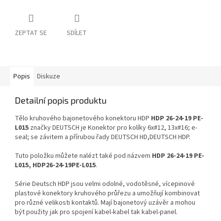
ZEPTAT SE
SDÍLET
Popis
Diskuze
Detailní popis produktu
Tělo kruhového bajonetového konektoru HDP
HDP 26-24-19 PE-
L015
značky DEUTSCH je Konektor pro kolíky 6x#12, 13x#16; e-
seal; se závitem a přírubou řady DEUTSCH HD,DEUTSCH HDP.
Tuto položku můžete nalézt také pod názvem
HDP 26-24-19 PE-
L015, HDP26-24-19PE-L015
.
Série Deutsch HDP jsou velmi odolné, vodotěsné, vícepinové
plastové konektory kruhového průřezu a umožňují kombinovat
pro různé velikosti kontaktů. Mají bajonetový uzávěr a mohou
být použity jak pro spojení kabel-kabel tak kabel-panel.