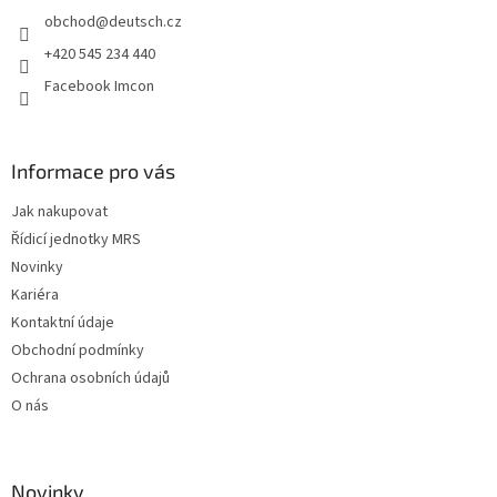
t
obchod
@
deutsch.cz
í
+420 545 234 440
Facebook Imcon
Informace pro vás
Jak nakupovat
Řídicí jednotky MRS
Novinky
Kariéra
Kontaktní údaje
Obchodní podmínky
Ochrana osobních údajů
O nás
Novinky