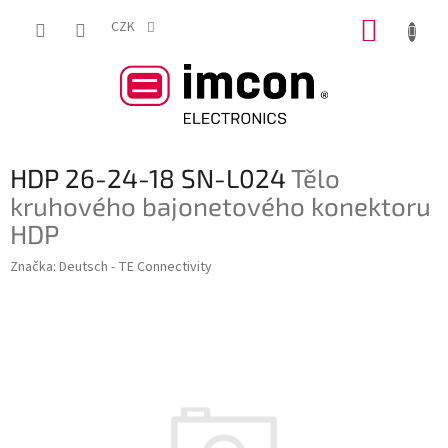
Přejít
NÁKUP
na
CZK
obsah
KOŠÍK
HDP 26-24-18 SN-L024
Tělo
kruhového bajonetového konektoru
HDP
Značka:
Deutsch - TE Connectivity