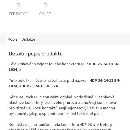
ZEPTAT SE
SDÍLET
Popis
Diskuze
Detailní popis produktu
Tělo kruhového bajonetového konektoru HDP
HDP 26-24-18 SN-
L024
je .
Tuto položku můžete nalézt také pod názvem
HDP 26-24-18 SN-
L024, YHDP26-24-18SNL024
.
Série Deutsch HDP jsou velmi odolné, vodotěsné, vícepinové
plastové konektory kruhového průřezu a umožňují kombinovat
pro různé velikosti kontaktů. Mají bajonetový uzávěr a mohou
být použity jak pro spojení kabel-kabel tak kabel-panel.
Kontakty nejsou součástí těla konektoru HDP-20 a je třeba je