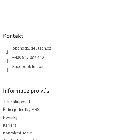
Z
á
p
a
Kontakt
t
obchod
@
deutsch.cz
í
+420 545 234 440
Facebook Imcon
Informace pro vás
Jak nakupovat
Řídicí jednotky MRS
Novinky
Kariéra
Kontaktní údaje