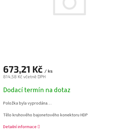
673,21 Kč
/ ks
814,58 Kč včetně DPH
Měrná
Dodací termín na dotaz
cena:
Položka byla vyprodána…
Tělo kruhového bajonetového konektoru HDP
Detailní informace