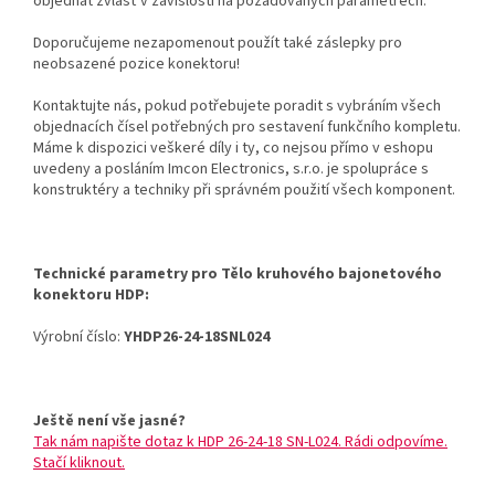
objednat zvlášť v závislosti na požadovaných parametrech.
Doporučujeme nezapomenout použít také záslepky pro
neobsazené pozice konektoru!
Kontaktujte nás, pokud potřebujete poradit s vybráním všech
objednacích čísel potřebných pro sestavení funkčního kompletu.
Máme k dispozici veškeré díly i ty, co nejsou přímo v eshopu
uvedeny a posláním Imcon Electronics, s.r.o. je spolupráce s
konstruktéry a techniky při správném použití všech komponent.
Technické parametry pro Tělo kruhového bajonetového
konektoru HDP:
Výrobní číslo:
YHDP26-24-18SNL024
Ještě není vše jasné?
Tak nám napište dotaz k HDP 26-24-18 SN-L024. Rádi odpovíme.
Stačí kliknout.