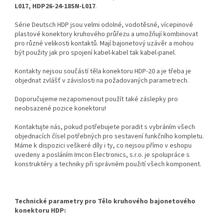
L017, HDP26-24-18SN-L017
.
Série Deutsch HDP jsou velmi odolné, vodotěsné, vícepinové
plastové konektory kruhového průřezu a umožňují kombinovat
pro různé velikosti kontaktů. Mají bajonetový uzávěr a mohou
být použity jak pro spojení kabel-kabel tak kabel-panel.
Kontakty nejsou součástí těla konektoru HDP-20 a je třeba je
objednat zvlášť v závislosti na požadovaných parametrech.
Doporučujeme nezapomenout použít také záslepky pro
neobsazené pozice konektoru!
Kontaktujte nás, pokud potřebujete poradit s vybráním všech
objednacích čísel potřebných pro sestavení funkčního kompletu.
Máme k dispozici veškeré díly i ty, co nejsou přímo v eshopu
uvedeny a posláním Imcon Electronics, s.r.o. je spolupráce s
konstruktéry a techniky při správném použití všech komponent.
Technické parametry pro Tělo kruhového bajonetového
konektoru HDP: