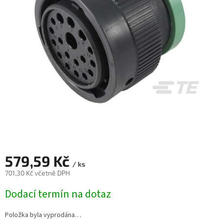
579,59 Kč
/ ks
701,30 Kč včetně DPH
Měrná
Dodací termín na dotaz
cena:
Položka byla vyprodána…