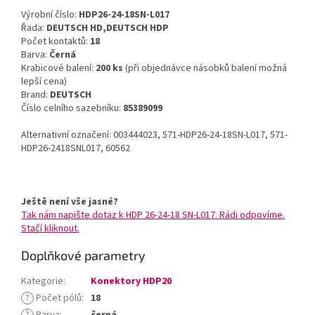
Výrobní číslo:
HDP26-24-18SN-L017
Řada:
DEUTSCH HD,DEUTSCH HDP
Počet kontaktů:
18
Barva:
Černá
Krabicové balení:
200 ks
(při objednávce násobků balení možná
lepší cena)
Brand:
DEUTSCH
Číslo celního sazebníku:
85389099
Alternativní označení: 003444023, 571-HDP26-24-18SN-L017, 571-
HDP26-2418SNL017, 60562
Ještě není vše jasné?
Tak nám napište dotaz k HDP 26-24-18 SN-L017. Rádi odpovíme.
Stačí kliknout.
Doplňkové parametry
Kategorie
:
Konektory HDP20
?
Počet pólů
:
18