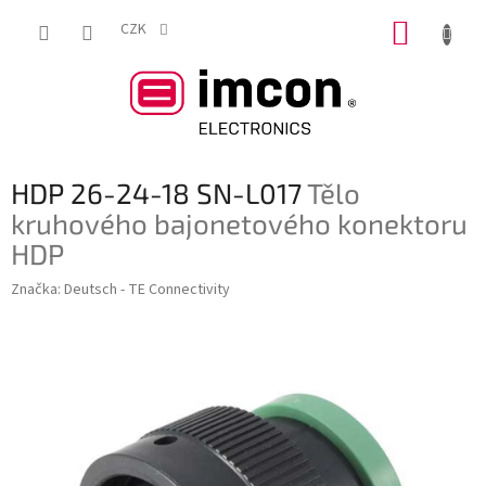
Přejít
NÁKUP
na
CZK
obsah
KOŠÍK
HDP 26-24-18 SN-L017
Tělo
kruhového bajonetového konektoru
HDP
Značka:
Deutsch - TE Connectivity