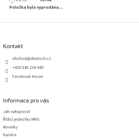
?
Barva
:
černá
Položka byla vyprodána…
Z
á
p
a
Kontakt
t
obchod
@
deutsch.cz
í
+420 545 234 440
Facebook Imcon
Informace pro vás
Jak nakupovat
Řídicí jednotky MRS
Novinky
Kariéra