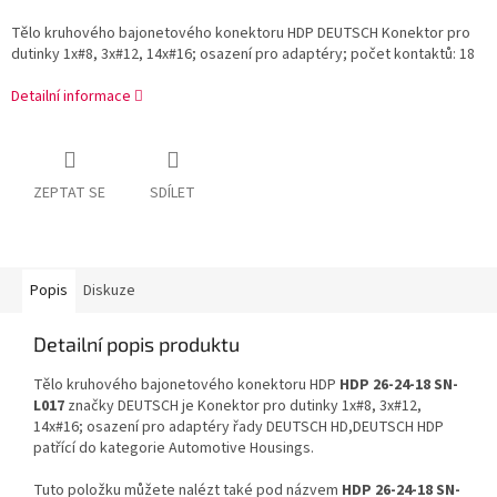
Tělo kruhového bajonetového konektoru HDP DEUTSCH Konektor pro
dutinky 1x#8, 3x#12, 14x#16; osazení pro adaptéry; počet kontaktů: 18
Detailní informace
ZEPTAT SE
SDÍLET
Popis
Diskuze
Detailní popis produktu
Tělo kruhového bajonetového konektoru HDP
HDP 26-24-18 SN-
L017
značky DEUTSCH je Konektor pro dutinky 1x#8, 3x#12,
14x#16; osazení pro adaptéry řady DEUTSCH HD,DEUTSCH HDP
patřící do kategorie Automotive Housings.
Tuto položku můžete nalézt také pod názvem
HDP 26-24-18 SN-