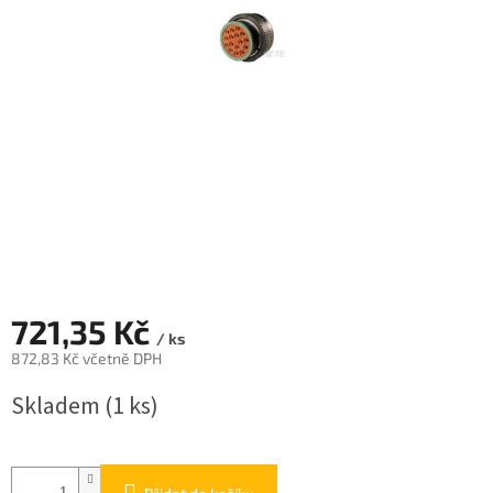
721,35 Kč
/ ks
872,83 Kč včetně DPH
Měrná
Skladem
(1 ks)
cena: