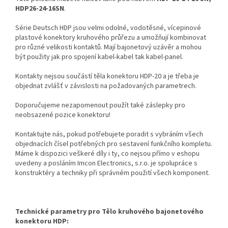
HDP26-24-16SN
.
Série Deutsch HDP jsou velmi odolné, vodotěsné, vícepinové
plastové konektory kruhového průřezu a umožňují kombinovat
pro různé velikosti kontaktů. Mají bajonetový uzávěr a mohou
být použity jak pro spojení kabel-kabel tak kabel-panel.
Kontakty nejsou součástí těla konektoru HDP-20 a je třeba je
objednat zvlášť v závislosti na požadovaných parametrech.
Doporučujeme nezapomenout použít také záslepky pro
neobsazené pozice konektoru!
Kontaktujte nás, pokud potřebujete poradit s vybráním všech
objednacích čísel potřebných pro sestavení funkčního kompletu.
Máme k dispozici veškeré díly i ty, co nejsou přímo v eshopu
uvedeny a posláním Imcon Electronics, s.r.o. je spolupráce s
konstruktéry a techniky při správném použití všech komponent.
Technické parametry pro Tělo kruhového bajonetového
konektoru HDP: