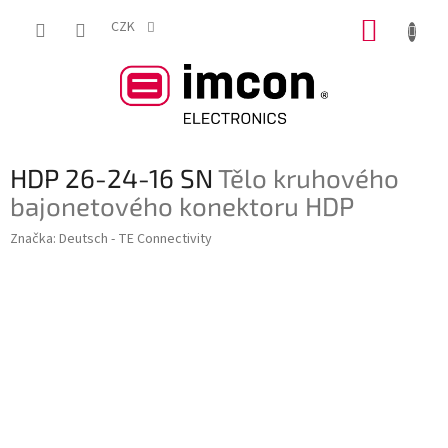
Přejít
NÁKUP
na
CZK
obsah
KOŠÍK
HDP 26-24-16 SN
Tělo kruhového
bajonetového konektoru HDP
Značka:
Deutsch - TE Connectivity