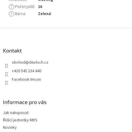
?
Počet pólů
:
16
?
Barva
:
Zelená
Z
á
p
a
Kontakt
t
obchod
@
deutsch.cz
í
+420 545 234 440
Facebook Imcon
Informace pro vás
Jak nakupovat
Řídicí jednotky MRS
Novinky