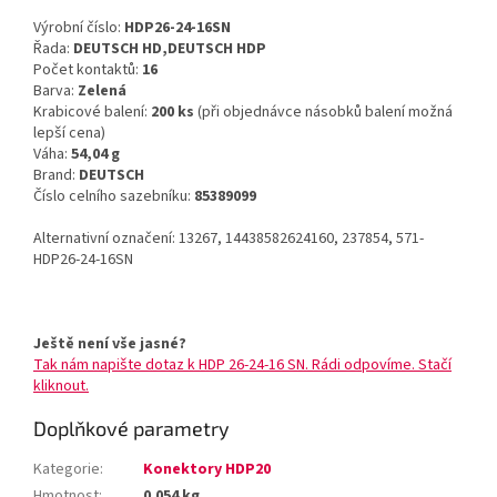
Výrobní číslo:
HDP26-24-16SN
Řada:
DEUTSCH HD,DEUTSCH HDP
Počet kontaktů:
16
Barva:
Zelená
Krabicové balení:
200 ks
(při objednávce násobků balení možná
lepší cena)
Váha:
54,04 g
Brand:
DEUTSCH
Číslo celního sazebníku:
85389099
Alternativní označení: 13267, 14438582624160, 237854, 571-
HDP26-24-16SN
Ještě není vše jasné?
Tak nám napište dotaz k HDP 26-24-16 SN. Rádi odpovíme. Stačí
kliknout.
Doplňkové parametry
Kategorie
:
Konektory HDP20
Hmotnost
:
0.054 kg