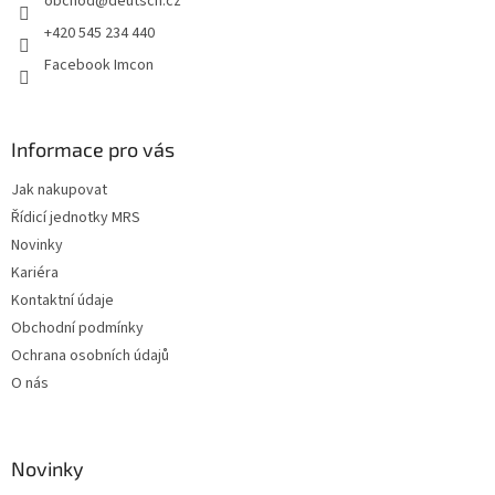
obchod
@
deutsch.cz
í
+420 545 234 440
Facebook Imcon
Informace pro vás
Jak nakupovat
Řídicí jednotky MRS
Novinky
Kariéra
Kontaktní údaje
Obchodní podmínky
Ochrana osobních údajů
O nás
Novinky