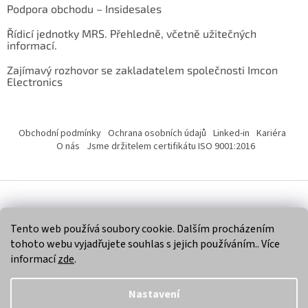
Podpora obchodu – Insidesales
Řídicí jednotky MRS. Přehledně, včetně užitečných
informací.
Zajímavý rozhovor se zakladatelem společnosti Imcon
Electronics
Obchodní podmínky
Ochrana osobních údajů
Linked-in
Kariéra
O nás
Jsme držitelem certifikátu ISO 9001:2016
Vytvořil Shoptet
Tento web používá soubory cookie. Dalším procházením
tohoto webu vyjadřujete souhlas s jejich používáním.. Více
Copyright 2026
Imcon Electronics, s.r.o.
. Všechna práva
informací
zde
.
vyhrazena.
Nastavení