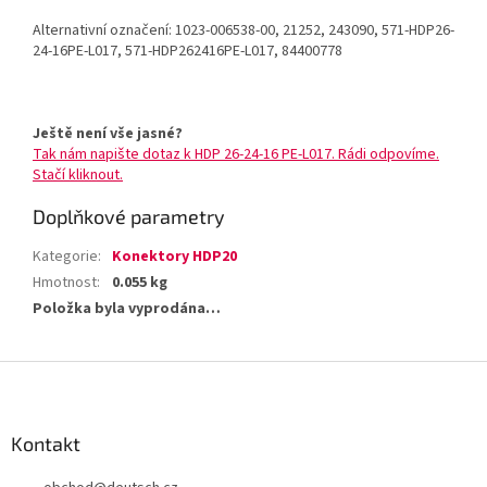
Alternativní označení: 1023-006538-00, 21252, 243090, 571-HDP26-
24-16PE-L017, 571-HDP262416PE-L017, 84400778
Ještě není vše jasné?
Tak nám napište dotaz k HDP 26-24-16 PE-L017. Rádi odpovíme.
Stačí kliknout.
Doplňkové parametry
Kategorie
:
Konektory HDP20
Hmotnost
:
0.055 kg
Položka byla vyprodána…
Z
á
p
a
Kontakt
t