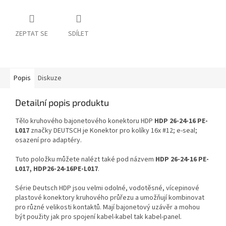
ZEPTAT SE
SDÍLET
Popis
Diskuze
Detailní popis produktu
Tělo kruhového bajonetového konektoru HDP
HDP 26-24-16 PE-
L017
značky DEUTSCH je Konektor pro kolíky 16x #12; e-seal;
osazení pro adaptéry.
Tuto položku můžete nalézt také pod názvem
HDP 26-24-16 PE-
L017, HDP26-24-16PE-L017
.
Série Deutsch HDP jsou velmi odolné, vodotěsné, vícepinové
plastové konektory kruhového průřezu a umožňují kombinovat
pro různé velikosti kontaktů. Mají bajonetový uzávěr a mohou
být použity jak pro spojení kabel-kabel tak kabel-panel.