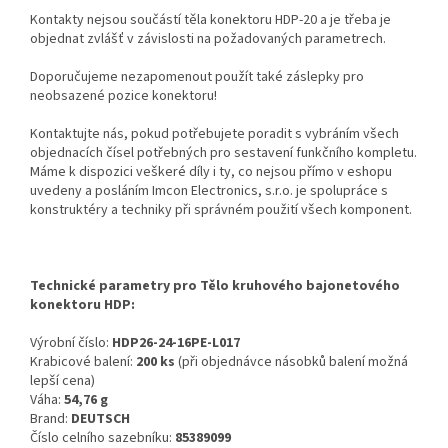
Kontakty nejsou součástí těla konektoru HDP-20 a je třeba je
objednat zvlášť v závislosti na požadovaných parametrech.
Doporučujeme nezapomenout použít také záslepky pro
neobsazené pozice konektoru!
Kontaktujte nás, pokud potřebujete poradit s vybráním všech
objednacích čísel potřebných pro sestavení funkčního kompletu.
Máme k dispozici veškeré díly i ty, co nejsou přímo v eshopu
uvedeny a posláním Imcon Electronics, s.r.o. je spolupráce s
konstruktéry a techniky při správném použití všech komponent.
Technické parametry pro Tělo kruhového bajonetového
konektoru HDP:
Výrobní číslo:
HDP26-24-16PE-L017
Krabicové balení:
200 ks
(při objednávce násobků balení možná
lepší cena)
Váha:
54,76 g
Brand:
DEUTSCH
Číslo celního sazebníku:
85389099