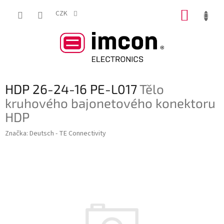
Přejít
NÁKUP
na
CZK
obsah
KOŠÍK
HDP 26-24-16 PE-L017
Tělo
kruhového bajonetového konektoru
HDP
Značka:
Deutsch - TE Connectivity