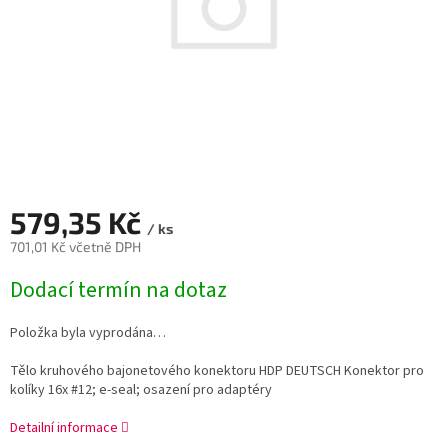
579,35 Kč
/ ks
701,01 Kč včetně DPH
Měrná
Dodací termín na dotaz
cena:
Položka byla vyprodána…
Tělo kruhového bajonetového konektoru HDP DEUTSCH Konektor pro
kolíky 16x #12; e-seal; osazení pro adaptéry
Detailní informace