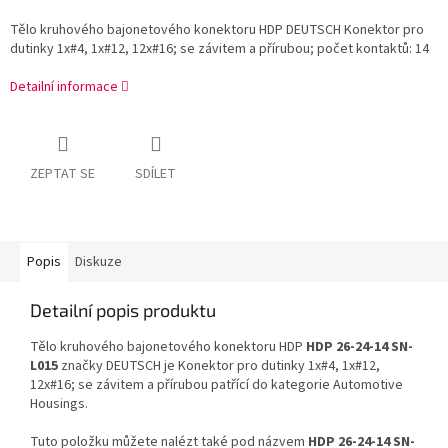
Tělo kruhového bajonetového konektoru HDP DEUTSCH Konektor pro
dutinky 1x#4, 1x#12, 12x#16; se závitem a přírubou; počet kontaktů: 14
Detailní informace
ZEPTAT SE
SDÍLET
Popis
Diskuze
Detailní popis produktu
Tělo kruhového bajonetového konektoru HDP
HDP 26-24-14 SN-
L015
značky DEUTSCH je Konektor pro dutinky 1x#4, 1x#12,
12x#16; se závitem a přírubou patřící do kategorie Automotive
Housings.
Tuto položku můžete nalézt také pod názvem
HDP 26-24-14 SN-