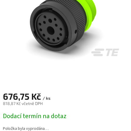
676,75 Kč
/ ks
818,87 Kč včetně DPH
Měrná
Dodací termín na dotaz
cena:
Položka byla vyprodána…