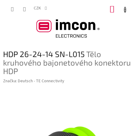
Přejít
NÁKUP
na
CZK
obsah
KOŠÍK
HDP 26-24-14 SN-L015
Tělo
kruhového bajonetového konektoru
HDP
Značka:
Deutsch - TE Connectivity