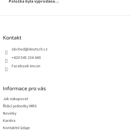
Položka byla vyprodána…
Z
á
p
a
Kontakt
t
obchod
@
deutsch.cz
í
+420 545 234 440
Facebook Imcon
Informace pro vás
Jak nakupovat
Řídicí jednotky MRS
Novinky
Kariéra
Kontaktní údaje