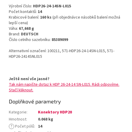
Výrobní číslo:
HDP26-24-14SN-L015
Počet kontaktů:
14
Krabicové balení:
160 ks
(při objednávce násobků balení možná
lepší cena)
Váha:
67,668 g
Brand:
DEUTSCH
Číslo celního sazebníku:
85389099
Alternativní označení: 100211, 571-HDP26-24-14SN-L015, 571-
HDP26-2414SNL015
Ještě není vše jasné?
Tak nám napište dotaz k HDP 26-24-14 SN-L015. Rádi odpovíme.
Stačí kliknout.
Doplňkové parametry
Kategorie
:
Konektory HDP20
Hmotnost
:
0.068 kg
?
Počet pólů
:
14