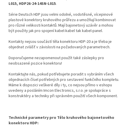
L015, HDP26-24-14SN-L015
.
Série Deutsch HDP jsou velmi odolné, vodotěsné, vícepinové
plastové konektory kruhového průřezu a umožňují kombinovat
pro různé velikosti kontaktů. Mají bajonetový uzávěr a mohou
být použity jak pro spojení kabel-kabel tak kabel-panel.
Kontakty nejsou součástí těla konektoru HDP-20 a je třeba je
objednat zvlášť v závislosti na požadovaných parametrech.
Doporučujeme nezapomenout použít také záslepky pro
neobsazené pozice konektoru!
Kontaktujte nás, pokud potřebujete poradit s vybráním všech
objednacích čísel potřebných pro sestavení funkčního kompletu.
Máme k dispozici veškeré díly i ty, co nejsou přímo v eshopu
uvedeny a posláním Imcon Electronics, s.r.o. je spolupráce s
konstruktéry a techniky při správném použití všech komponent.
Technické parametry pro Tělo kruhového bajonetového
konektoru HDP: