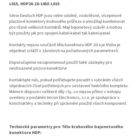
L015, HDP26-18-14SE-L015
.
Série Deutsch HDP jsou velmi odolné, vodotěsné, vícepinové
plastové konektory kruhového průřezu a umožňují kombinovat
pro různé velikosti kontaktů. Mají bajonetový uzávěr a mohou
být použity jak pro spojení kabel-kabel tak kabel-panel.
Kontakty nejsou součástí těla konektoru HDP-20 a je třeba je
objednat zvlášť v závislosti na požadovaných parametrech.
Doporučujeme nezapomenout použít také záslepky pro
neobsazené pozice konektoru!
Kontaktujte nás, pokud potřebujete poradit s vybráním všech
objednacích čísel potřebných pro sestavení funkčního kompletu.
Máme k dispozici veškeré díly i ty, co nejsou přímo v eshopu
uvedeny a posláním Imcon Electronics, s.r.o. je spolupráce s
konstruktéry a techniky při správném použití všech komponent.
Technické parametry pro Tělo kruhového bajonetového
konektoru HDP: