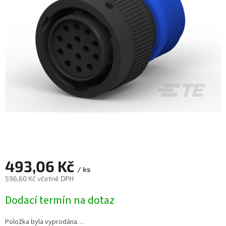
493,06 Kč
/ ks
596,60 Kč včetně DPH
Měrná
Dodací termín na dotaz
cena:
Položka byla vyprodána…