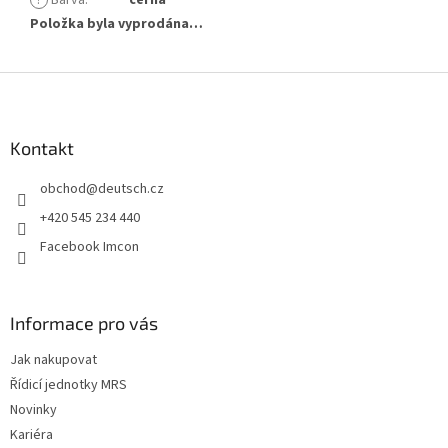
?
Barva
:
černá
Položka byla vyprodána…
Z
á
p
a
Kontakt
t
obchod
@
deutsch.cz
í
+420 545 234 440
Facebook Imcon
Informace pro vás
Jak nakupovat
Řídicí jednotky MRS
Novinky
Kariéra