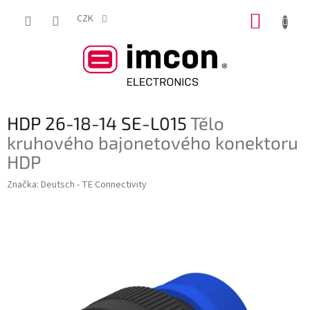
Přejít
NÁKUP
na
CZK
obsah
KOŠÍK
HDP 26-18-14 SE-L015
Tělo
kruhového bajonetového konektoru
HDP
Značka:
Deutsch - TE Connectivity