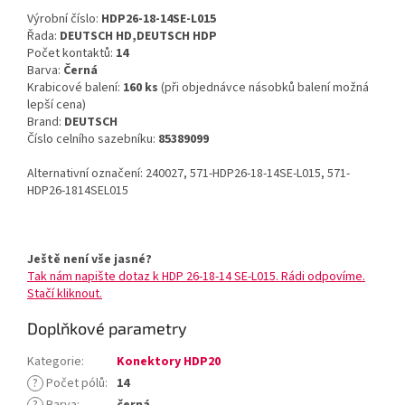
Výrobní číslo:
HDP26-18-14SE-L015
Řada:
DEUTSCH HD,DEUTSCH HDP
Počet kontaktů:
14
Barva:
Černá
Krabicové balení:
160 ks
(při objednávce násobků balení možná
lepší cena)
Brand:
DEUTSCH
Číslo celního sazebníku:
85389099
Alternativní označení: 240027, 571-HDP26-18-14SE-L015, 571-
HDP26-1814SEL015
Ještě není vše jasné?
Tak nám napište dotaz k HDP 26-18-14 SE-L015. Rádi odpovíme.
Stačí kliknout.
Doplňkové parametry
Kategorie
:
Konektory HDP20
?
Počet pólů
:
14