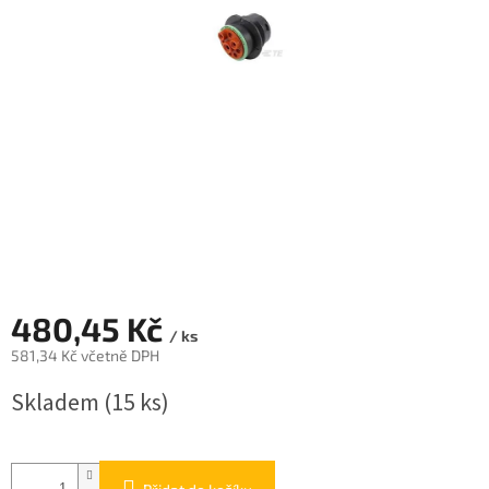
480,45 Kč
/ ks
581,34 Kč včetně DPH
Měrná
Skladem
(15 ks)
cena: