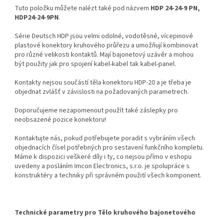
Tuto položku můžete nalézt také pod názvem
HDP 24-24-9 PN,
HDP24-24-9PN
.
Série Deutsch HDP jsou velmi odolné, vodotěsné, vícepinové
plastové konektory kruhového průřezu a umožňují kombinovat
pro různé velikosti kontaktů. Mají bajonetový uzávěr a mohou
být použity jak pro spojení kabel-kabel tak kabel-panel.
Kontakty nejsou součástí těla konektoru HDP-20 a je třeba je
objednat zvlášť v závislosti na požadovaných parametrech.
Doporučujeme nezapomenout použít také záslepky pro
neobsazené pozice konektoru!
Kontaktujte nás, pokud potřebujete poradit s vybráním všech
objednacích čísel potřebných pro sestavení funkčního kompletu.
Máme k dispozici veškeré díly i ty, co nejsou přímo v eshopu
uvedeny a posláním Imcon Electronics, s.r.o. je spolupráce s
konstruktéry a techniky při správném použití všech komponent.
Technické parametry pro Tělo kruhového bajonetového