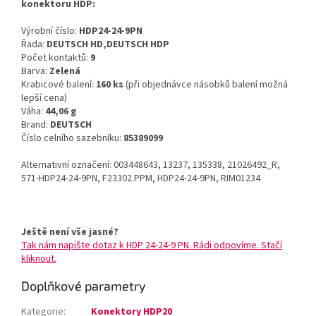
konektoru HDP:
Výrobní číslo:
HDP24-24-9PN
Řada:
DEUTSCH HD,DEUTSCH HDP
Počet kontaktů:
9
Barva:
Zelená
Krabicové balení:
160 ks
(při objednávce násobků balení možná
lepší cena)
Váha:
44,06 g
Brand:
DEUTSCH
Číslo celního sazebníku:
85389099
Alternativní označení: 003448643, 13237, 135338, 21026492_R,
571-HDP24-24-9PN, F23302.PPM, HDP24-24-9PN, RIM01234
Ještě není vše jasné?
Tak nám napište dotaz k HDP 24-24-9 PN. Rádi odpovíme. Stačí
kliknout.
Doplňkové parametry
Kategorie
:
Konektory HDP20