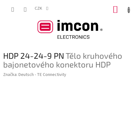
Přejít
NÁKUP
na
CZK
obsah
KOŠÍK
HDP 24-24-9 PN
Tělo kruhového
bajonetového konektoru HDP
Značka:
Deutsch - TE Connectivity