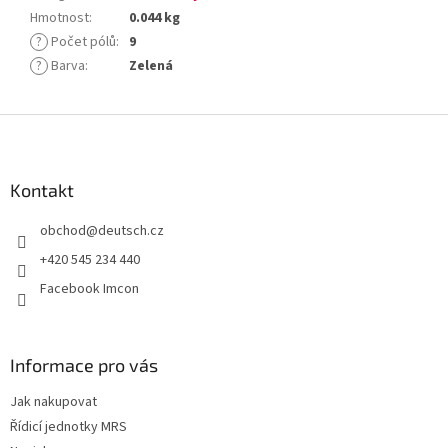
Hmotnost
:
0.044 kg
?
Počet pólů
:
9
?
Barva
:
Zelená
Z
á
p
a
Kontakt
t
obchod
@
deutsch.cz
í
+420 545 234 440
Facebook Imcon
Informace pro vás
Jak nakupovat
Řídicí jednotky MRS