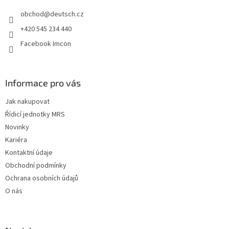
t
obchod
@
deutsch.cz
í
+420 545 234 440
Facebook Imcon
Informace pro vás
Jak nakupovat
Řídicí jednotky MRS
Novinky
Kariéra
Kontaktní údaje
Obchodní podmínky
Ochrana osobních údajů
O nás