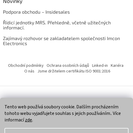
Novinky
Podpora obchodu – Insidesales
Řídicí jednotky MRS. Přehledně, včetně užitečných
informací.
Zajímavý rozhovor se zakladatelem společnosti Imcon
Electronics
Obchodní podmínky
Ochrana osobních údajů
Linked-in
Kariéra
O nás
Jsme držitelem certifikátu ISO 9001:2016
Vytvořil Shoptet
Tento web používá soubory cookie. Dalším procházením
tohoto webu vyjadřujete souhlas s jejich používáním.. Více
Copyright 2026
Imcon Electronics, s.r.o.
. Všechna práva
informací
zde
.
vyhrazena.