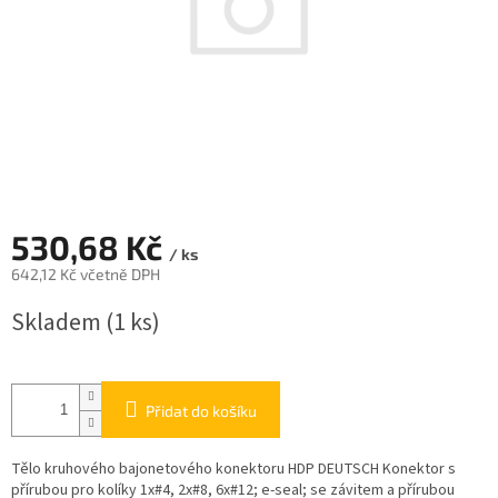
530,68 Kč
/ ks
642,12 Kč včetně DPH
Měrná
Skladem
(1 ks)
cena:
Přidat do košíku
Tělo kruhového bajonetového konektoru HDP DEUTSCH Konektor s
přírubou pro kolíky 1x#4, 2x#8, 6x#12; e-seal; se závitem a přírubou