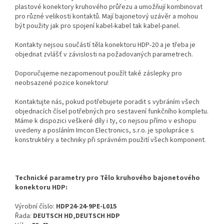
plastové konektory kruhového průřezu a umožňují kombinovat
pro různé velikosti kontaktů. Mají bajonetový uzávěr a mohou
být použity jak pro spojení kabel-kabel tak kabel-panel.
Kontakty nejsou součástí těla konektoru HDP-20 a je třeba je
objednat zvlášť v závislosti na požadovaných parametrech.
Doporučujeme nezapomenout použít také záslepky pro
neobsazené pozice konektoru!
Kontaktujte nás, pokud potřebujete poradit s vybráním všech
objednacích čísel potřebných pro sestavení funkčního kompletu.
Máme k dispozici veškeré díly i ty, co nejsou přímo v eshopu
uvedeny a posláním Imcon Electronics, s.r.o. je spolupráce s
konstruktéry a techniky při správném použití všech komponent.
Technické parametry pro Tělo kruhového bajonetového
konektoru HDP:
Výrobní číslo:
HDP24-24-9PE-L015
Řada:
DEUTSCH HD,DEUTSCH HDP