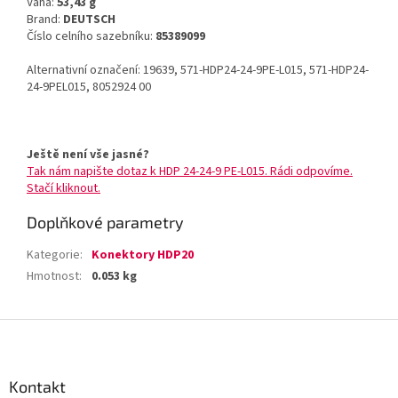
Váha:
53,43 g
Brand:
DEUTSCH
Číslo celního sazebníku:
85389099
Alternativní označení: 19639, 571-HDP24-24-9PE-L015, 571-HDP24-
24-9PEL015, 8052924 00
Ještě není vše jasné?
Tak nám napište dotaz k HDP 24-24-9 PE-L015. Rádi odpovíme.
Stačí kliknout.
Doplňkové parametry
Kategorie
:
Konektory HDP20
Hmotnost
:
0.053 kg
Z
á
p
a
Kontakt