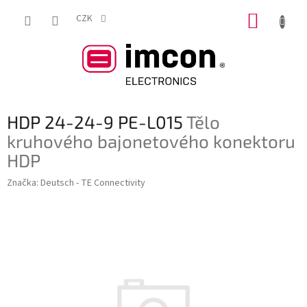
Přejít
NÁKUP
na
CZK
obsah
KOŠÍK
HDP 24-24-9 PE-L015
Tělo
kruhového bajonetového konektoru
HDP
Značka:
Deutsch - TE Connectivity