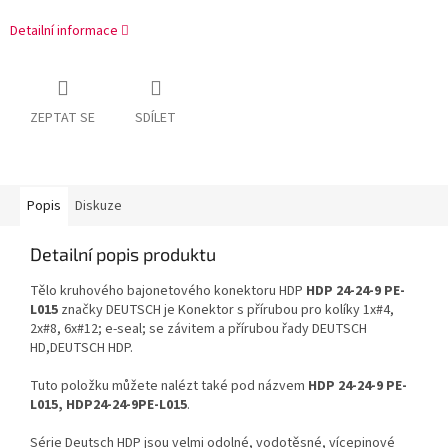
Detailní informace
ZEPTAT SE
SDÍLET
Popis
Diskuze
Detailní popis produktu
Tělo kruhového bajonetového konektoru HDP
HDP 24-24-9 PE-
L015
značky DEUTSCH je Konektor s přírubou pro kolíky 1x#4,
2x#8, 6x#12; e-seal; se závitem a přírubou řady DEUTSCH
HD,DEUTSCH HDP.
Tuto položku můžete nalézt také pod názvem
HDP 24-24-9 PE-
L015, HDP24-24-9PE-L015
.
Série Deutsch HDP jsou velmi odolné, vodotěsné, vícepinové