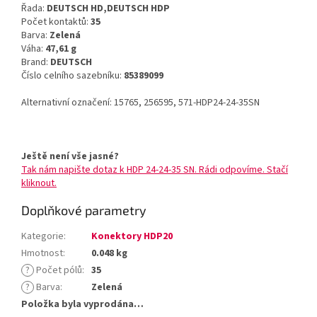
Řada:
DEUTSCH HD,DEUTSCH HDP
Počet kontaktů:
35
Barva:
Zelená
Váha:
47,61 g
Brand:
DEUTSCH
Číslo celního sazebníku:
85389099
Alternativní označení: 15765, 256595, 571-HDP24-24-35SN
Ještě není vše jasné?
Tak nám napište dotaz k HDP 24-24-35 SN. Rádi odpovíme. Stačí
kliknout.
Doplňkové parametry
Kategorie
:
Konektory HDP20
Hmotnost
:
0.048 kg
?
Počet pólů
:
35
?
Barva
:
Zelená
Položka byla vyprodána…