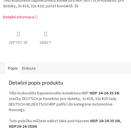
Tělo kruhového bajonetového konektoru HDP DEUTSCH Konektor pro
dutinky, 3x #16, 32x #20; počet kontaktů: 35
Detailní informace
ZEPTAT SE
SDÍLET
Popis
Diskuze
Detailní popis produktu
Tělo kruhového bajonetového konektoru HDP
HDP 24-24-35 SN
značky DEUTSCH je Konektor pro dutinky, 3x #16, 32x #20 řady
DEUTSCH HD,DEUTSCH HDP patřící do kategorie Automotive
Housings.
Tuto položku můžete nalézt také pod názvem
HDP 24-24-35 SN,
HDP24-24-35SN
.