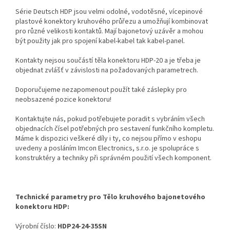
Série Deutsch HDP jsou velmi odolné, vodotěsné, vícepinové
plastové konektory kruhového průřezu a umožňují kombinovat
pro různé velikosti kontaktů. Mají bajonetový uzávěr a mohou
být použity jak pro spojení kabel-kabel tak kabel-panel.
Kontakty nejsou součástí těla konektoru HDP-20 a je třeba je
objednat zvlášť v závislosti na požadovaných parametrech.
Doporučujeme nezapomenout použít také záslepky pro
neobsazené pozice konektoru!
Kontaktujte nás, pokud potřebujete poradit s vybráním všech
objednacích čísel potřebných pro sestavení funkčního kompletu.
Máme k dispozici veškeré díly i ty, co nejsou přímo v eshopu
uvedeny a posláním Imcon Electronics, s.r.o. je spolupráce s
konstruktéry a techniky při správném použití všech komponent.
Technické parametry pro Tělo kruhového bajonetového
konektoru HDP:
Výrobní číslo:
HDP24-24-35SN