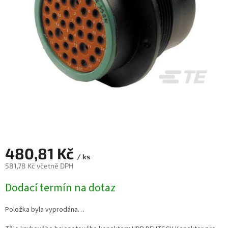
480,81 Kč
/ ks
581,78 Kč včetně DPH
Měrná
Dodací termín na dotaz
cena:
Položka byla vyprodána…