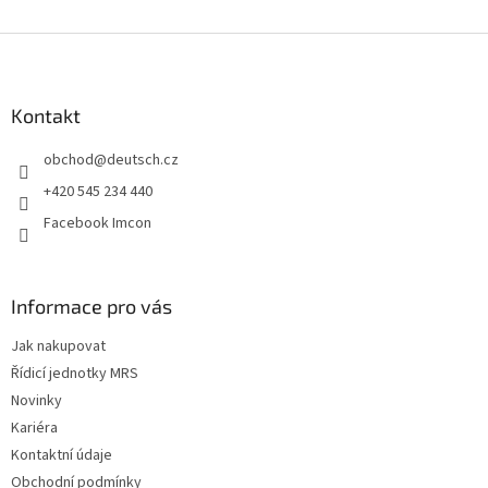
Z
á
p
a
Kontakt
t
obchod
@
deutsch.cz
í
+420 545 234 440
Facebook Imcon
Informace pro vás
Jak nakupovat
Řídicí jednotky MRS
Novinky
Kariéra
Kontaktní údaje
Obchodní podmínky