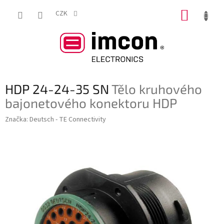
Přejít
NÁKUP
na
CZK
obsah
KOŠÍK
HDP 24-24-35 SN
Tělo kruhového
bajonetového konektoru HDP
Značka:
Deutsch - TE Connectivity