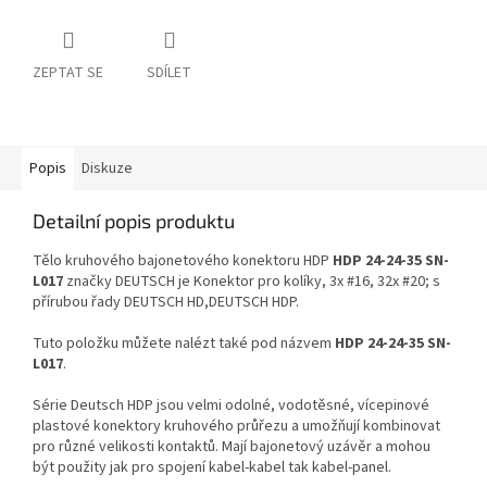
ZEPTAT SE
SDÍLET
Popis
Diskuze
Detailní popis produktu
Tělo kruhového bajonetového konektoru HDP
HDP 24-24-35 SN-
L017
značky DEUTSCH je Konektor pro kolíky, 3x #16, 32x #20; s
přírubou řady DEUTSCH HD,DEUTSCH HDP.
Tuto položku můžete nalézt také pod názvem
HDP 24-24-35 SN-
L017
.
Série Deutsch HDP jsou velmi odolné, vodotěsné, vícepinové
plastové konektory kruhového průřezu a umožňují kombinovat
pro různé velikosti kontaktů. Mají bajonetový uzávěr a mohou
být použity jak pro spojení kabel-kabel tak kabel-panel.