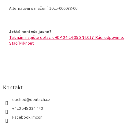
Alternativní označení: 1025-006083-00
Ještě není vše jasné?
Tak nám napište dotaz k HDP 24-24-35 SN-L017. Rádi odpovíme.
Stačí kliknout.
Z
á
p
a
Kontakt
t
obchod
@
deutsch.cz
í
+420 545 234 440
Facebook Imcon