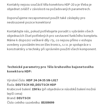
Kontakty nejsou součástí těla konektoru HDP-20 a je třeba je
objednat zvlášť v závislosti na požadovaných parametrech.
Doporučujeme nezapomenout použít také záslepky pro
neobsazené pozice konektoru!
Kontaktujte nás, pokud potřebujete poradit s vybráním všech
objednacích čísel potřebných pro sestavení funkčního kompletu.
Máme k dispozici veškeré díly i ty, co nejsou přímo v eshopu
uvedeny a posláním Imcon Electronics, s.r.o. je spolupráce s
konstruktéry a techniky při správném použití všech komponent.
Technické parametry pro Tělo kruhového bajonetového
konektoru HDP:
Výrobní číslo:
HDP 24-24-35 SN-L017
Řada:
DEUTSCH HD,DEUTSCH HDP
Krabicové balení:
150 ks
(při objednávce násobků balení možná
lepší cena)
Brand:
DEUTSCH
Číslo celního sazebníku:
85389099