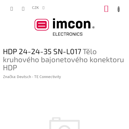
Přejít
NÁKUP
na
CZK
obsah
KOŠÍK
HDP 24-24-35 SN-L017
Tělo
kruhového bajonetového konektoru
HDP
Značka:
Deutsch - TE Connectivity