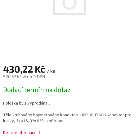
430,22 Kč
/ ks
520,57 Kč včetně DPH
Měrná
Dodací termín na dotaz
cena:
Položka byla vyprodána…
Tělo kruhového bajonetového konektoru HDP DEUTSCH Konektor pro
kolíky, 3x #16, 32x #20; s přírubou
Detailní informace