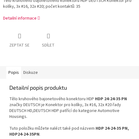
Tělo kruhového bajonetového konektoru HDP DEUTSCH Konektor pro
kolíky, 3x #16, 32x #20; počet kontaktů: 35
Detailní informace
ZEPTAT SE
SDÍLET
Popis
Diskuze
Detailní popis produktu
Tělo kruhového bajonetového konektoru HDP
HDP 24-24-35 PN
značky DEUTSCH je Konektor pro kolíky, 3x #16, 32x #20 řady
DEUTSCH HD,DEUTSCH HDP patřící do kategorie Automotive
Housings.
Tuto položku můžete nalézt také pod názvem
HDP 24-24-35 PN,
HDP24-24-35PN
.