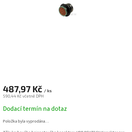
487,97 Kč
/ ks
590,44 Kč včetně DPH
Měrná
Dodací termín na dotaz
cena:
Položka byla vyprodána…