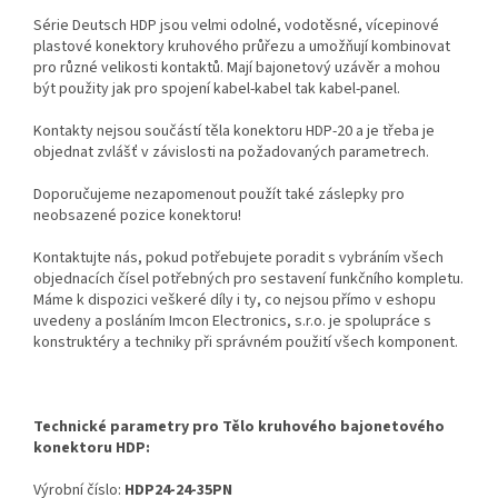
Série Deutsch HDP jsou velmi odolné, vodotěsné, vícepinové
plastové konektory kruhového průřezu a umožňují kombinovat
pro různé velikosti kontaktů. Mají bajonetový uzávěr a mohou
být použity jak pro spojení kabel-kabel tak kabel-panel.
Kontakty nejsou součástí těla konektoru HDP-20 a je třeba je
objednat zvlášť v závislosti na požadovaných parametrech.
Doporučujeme nezapomenout použít také záslepky pro
neobsazené pozice konektoru!
Kontaktujte nás, pokud potřebujete poradit s vybráním všech
objednacích čísel potřebných pro sestavení funkčního kompletu.
Máme k dispozici veškeré díly i ty, co nejsou přímo v eshopu
uvedeny a posláním Imcon Electronics, s.r.o. je spolupráce s
konstruktéry a techniky při správném použití všech komponent.
Technické parametry pro Tělo kruhového bajonetového
konektoru HDP:
Výrobní číslo:
HDP24-24-35PN