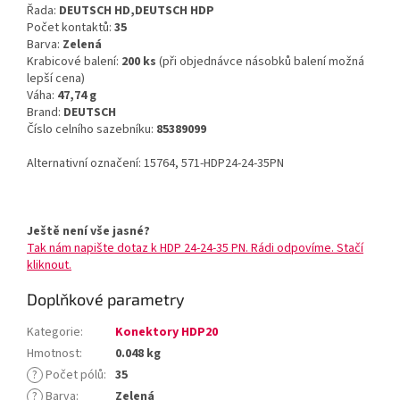
Řada:
DEUTSCH HD,DEUTSCH HDP
Počet kontaktů:
35
Barva:
Zelená
Krabicové balení:
200 ks
(při objednávce násobků balení možná
lepší cena)
Váha:
47,74 g
Brand:
DEUTSCH
Číslo celního sazebníku:
85389099
Alternativní označení: 15764, 571-HDP24-24-35PN
Ještě není vše jasné?
Tak nám napište dotaz k HDP 24-24-35 PN. Rádi odpovíme. Stačí
kliknout.
Doplňkové parametry
Kategorie
:
Konektory HDP20
Hmotnost
:
0.048 kg
?
Počet pólů
:
35
?
Barva
:
Zelená