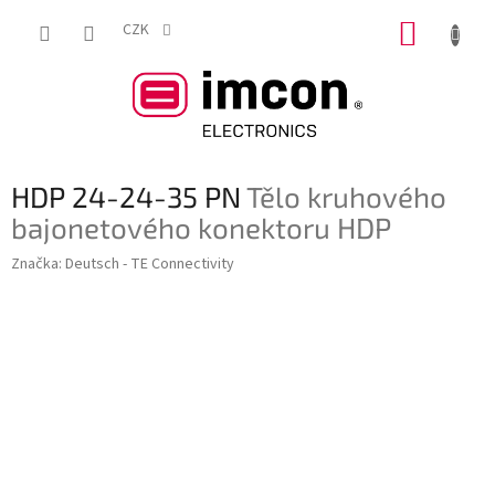
Přejít
NÁKUP
na
CZK
obsah
KOŠÍK
HDP 24-24-35 PN
Tělo kruhového
bajonetového konektoru HDP
Značka:
Deutsch - TE Connectivity