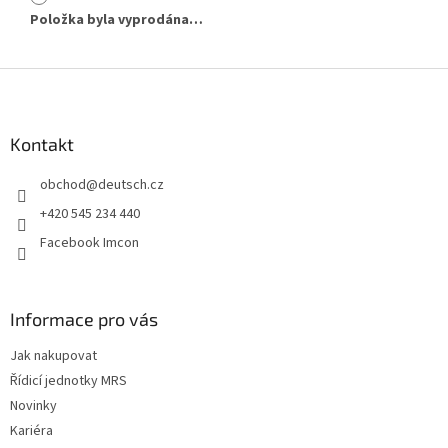
Položka byla vyprodána…
Z
á
p
a
Kontakt
t
obchod
@
deutsch.cz
í
+420 545 234 440
Facebook Imcon
Informace pro vás
Jak nakupovat
Řídicí jednotky MRS
Novinky
Kariéra