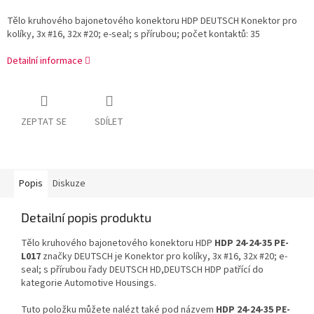
Tělo kruhového bajonetového konektoru HDP DEUTSCH Konektor pro
kolíky, 3x #16, 32x #20; e-seal; s přírubou; počet kontaktů: 35
Detailní informace
ZEPTAT SE
SDÍLET
Popis
Diskuze
Detailní popis produktu
Tělo kruhového bajonetového konektoru HDP
HDP 24-24-35 PE-
L017
značky DEUTSCH je Konektor pro kolíky, 3x #16, 32x #20; e-
seal; s přírubou řady DEUTSCH HD,DEUTSCH HDP patřící do
kategorie Automotive Housings.
Tuto položku můžete nalézt také pod názvem
HDP 24-24-35 PE-