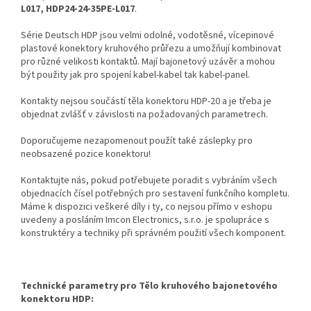
L017, HDP24-24-35PE-L017
.
Série Deutsch HDP jsou velmi odolné, vodotěsné, vícepinové
plastové konektory kruhového průřezu a umožňují kombinovat
pro různé velikosti kontaktů. Mají bajonetový uzávěr a mohou
být použity jak pro spojení kabel-kabel tak kabel-panel.
Kontakty nejsou součástí těla konektoru HDP-20 a je třeba je
objednat zvlášť v závislosti na požadovaných parametrech.
Doporučujeme nezapomenout použít také záslepky pro
neobsazené pozice konektoru!
Kontaktujte nás, pokud potřebujete poradit s vybráním všech
objednacích čísel potřebných pro sestavení funkčního kompletu.
Máme k dispozici veškeré díly i ty, co nejsou přímo v eshopu
uvedeny a posláním Imcon Electronics, s.r.o. je spolupráce s
konstruktéry a techniky při správném použití všech komponent.
Technické parametry pro Tělo kruhového bajonetového
konektoru HDP: