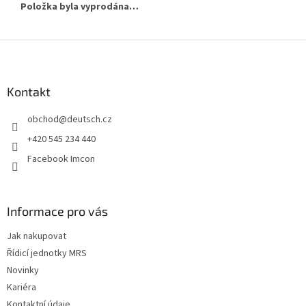
Položka byla vyprodána…
Z
á
p
a
Kontakt
t
obchod
@
deutsch.cz
í
+420 545 234 440
Facebook Imcon
Informace pro vás
Jak nakupovat
Řídicí jednotky MRS
Novinky
Kariéra
Kontaktní údaje