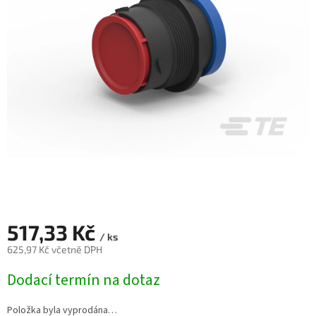
517,33 Kč
/ ks
625,97 Kč včetně DPH
Měrná
Dodací termín na dotaz
cena:
Položka byla vyprodána…