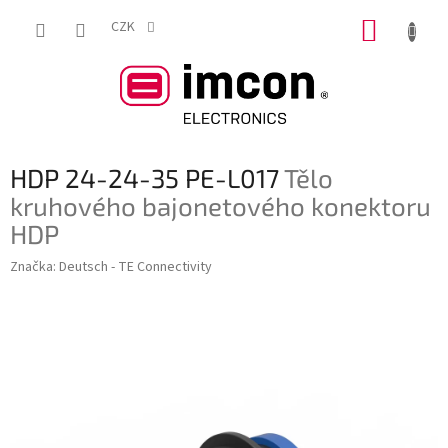
Přejít
NÁKUP
na
CZK
obsah
KOŠÍK
HDP 24-24-35 PE-L017
Tělo
kruhového bajonetového konektoru
HDP
Značka:
Deutsch - TE Connectivity