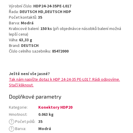
Výrobní číslo:
HDP24-24-35PE-L017
Řada:
DEUTSCH HD,DEUTSCH HDP
Počet kontaktů:
35
Barva:
Modrá
Krabicové balení:
150 ks
(při objednávce násobků balení možná
lepší cena)
Váha:
63,33 g
Brand:
DEUTSCH
Číslo celního sazebníku:
85472000
Ještě není vše jasné?
Tak nám napište dotaz k HDP 24-24-35 PE-L017. Rádi odpovíme.
Stačí kliknout.
Doplňkové parametry
Kategorie
:
Konektory HDP20
Hmotnost
:
0.063 kg
?
Počet pólů
:
35
?
Barva
:
Modrá