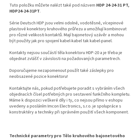
Tuto položku můžete nalézt také pod názvem
HDP 24-24-31 PT,
HDP24-24-31PT
.
Série Deutsch HDP jsou velmi odolné, vodotěsné, vícepinové
plastové konektory kruhového průřezu a umožňují kombinovat
pro různé velikosti kontaktů. Mají bajonetový uzávěr a mohou
být použity jak pro spojení kabel-kabel tak kabel-panel.
Kontakty nejsou součástí těla konektoru HDP-20 a je třeba je
objednat zvlášť v závislosti na požadovaných parametrech.
Doporučujeme nezapomenout použít také záslepky pro
neobsazené pozice konektoru!
Kontaktujte nás, pokud potřebujete poradit s vybráním všech
objednacích čísel potřebných pro sestavení funkčního kompletu.
Máme k dispozici veškeré díly i ty, co nejsou přímo v eshopu
uvedeny a posláním Imcon Electronics, s.r.o. je spolupráce s
konstruktéry a techniky při správném použití všech komponent.
Technické parametry pro Tělo kruhového bajonetového