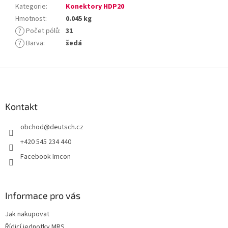
Kategorie
:
Konektory HDP20
Hmotnost
:
0.045 kg
?
Počet pólů
:
31
?
Barva
:
šedá
Z
á
p
a
Kontakt
t
obchod
@
deutsch.cz
í
+420 545 234 440
Facebook Imcon
Informace pro vás
Jak nakupovat
Řídicí jednotky MRS