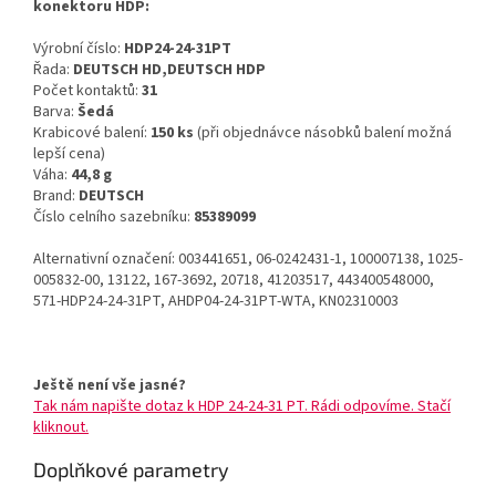
konektoru HDP:
Výrobní číslo:
HDP24-24-31PT
Řada:
DEUTSCH HD,DEUTSCH HDP
Počet kontaktů:
31
Barva:
Šedá
Krabicové balení:
150 ks
(při objednávce násobků balení možná
lepší cena)
Váha:
44,8 g
Brand:
DEUTSCH
Číslo celního sazebníku:
85389099
Alternativní označení: 003441651, 06-0242431-1, 100007138, 1025-
005832-00, 13122, 167-3692, 20718, 41203517, 443400548000,
571-HDP24-24-31PT, AHDP04-24-31PT-WTA, KN02310003
Ještě není vše jasné?
Tak nám napište dotaz k HDP 24-24-31 PT. Rádi odpovíme. Stačí
kliknout.
Doplňkové parametry