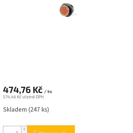
474,76 Kč
/ ks
574,46 Kč včetně DPH
Měrná
Skladem
(247 ks)
cena: