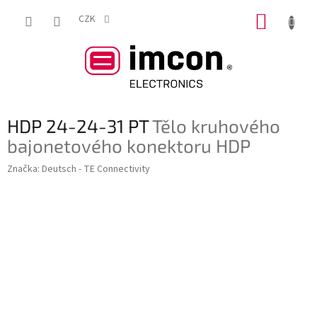
Přejít
NÁKUP
na
CZK
obsah
KOŠÍK
HDP 24-24-31 PT
Tělo kruhového
bajonetového konektoru HDP
Značka:
Deutsch - TE Connectivity