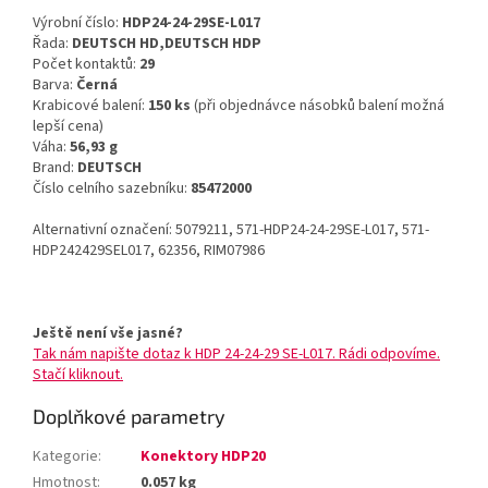
Výrobní číslo:
HDP24-24-29SE-L017
Řada:
DEUTSCH HD,DEUTSCH HDP
Počet kontaktů:
29
Barva:
Černá
Krabicové balení:
150 ks
(při objednávce násobků balení možná
lepší cena)
Váha:
56,93 g
Brand:
DEUTSCH
Číslo celního sazebníku:
85472000
Alternativní označení: 5079211, 571-HDP24-24-29SE-L017, 571-
HDP242429SEL017, 62356, RIM07986
Ještě není vše jasné?
Tak nám napište dotaz k HDP 24-24-29 SE-L017. Rádi odpovíme.
Stačí kliknout.
Doplňkové parametry
Kategorie
:
Konektory HDP20
Hmotnost
:
0.057 kg