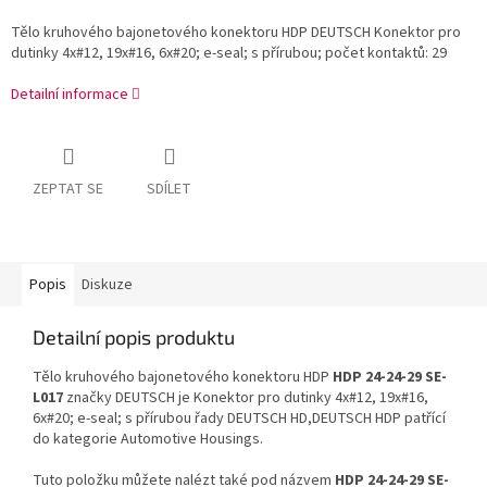
Tělo kruhového bajonetového konektoru HDP DEUTSCH Konektor pro
dutinky 4x#12, 19x#16, 6x#20; e-seal; s přírubou; počet kontaktů: 29
Detailní informace
ZEPTAT SE
SDÍLET
Popis
Diskuze
Detailní popis produktu
Tělo kruhového bajonetového konektoru HDP
HDP 24-24-29 SE-
L017
značky DEUTSCH je Konektor pro dutinky 4x#12, 19x#16,
6x#20; e-seal; s přírubou řady DEUTSCH HD,DEUTSCH HDP patřící
do kategorie Automotive Housings.
Tuto položku můžete nalézt také pod názvem
HDP 24-24-29 SE-