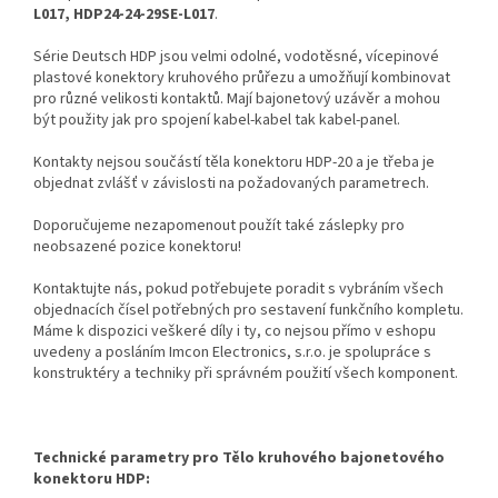
L017, HDP24-24-29SE-L017
.
Série Deutsch HDP jsou velmi odolné, vodotěsné, vícepinové
plastové konektory kruhového průřezu a umožňují kombinovat
pro různé velikosti kontaktů. Mají bajonetový uzávěr a mohou
být použity jak pro spojení kabel-kabel tak kabel-panel.
Kontakty nejsou součástí těla konektoru HDP-20 a je třeba je
objednat zvlášť v závislosti na požadovaných parametrech.
Doporučujeme nezapomenout použít také záslepky pro
neobsazené pozice konektoru!
Kontaktujte nás, pokud potřebujete poradit s vybráním všech
objednacích čísel potřebných pro sestavení funkčního kompletu.
Máme k dispozici veškeré díly i ty, co nejsou přímo v eshopu
uvedeny a posláním Imcon Electronics, s.r.o. je spolupráce s
konstruktéry a techniky při správném použití všech komponent.
Technické parametry pro Tělo kruhového bajonetového
konektoru HDP: