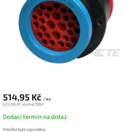
514,95 Kč
/ ks
623,09 Kč včetně DPH
Měrná
Dodací termín na dotaz
cena:
Položka byla vyprodána…