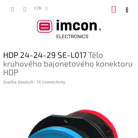
Přejít
NÁKUP
na
CZK
obsah
KOŠÍK
HDP 24-24-29 SE-L017
Tělo
kruhového bajonetového konektoru
HDP
Značka:
Deutsch - TE Connectivity