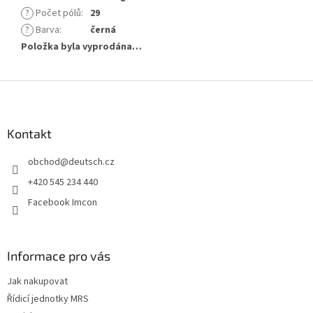
?
Počet pólů
:
29
?
Barva
:
černá
Položka byla vyprodána…
Z
á
p
a
Kontakt
t
obchod
@
deutsch.cz
í
+420 545 234 440
Facebook Imcon
Informace pro vás
Jak nakupovat
Řídicí jednotky MRS