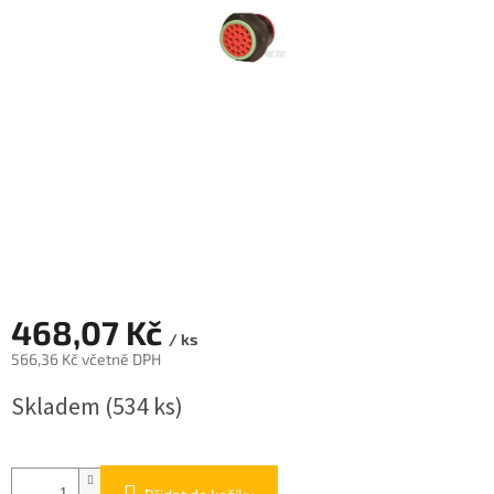
468,07 Kč
/ ks
566,36 Kč včetně DPH
Měrná
Skladem
(534 ks)
cena: