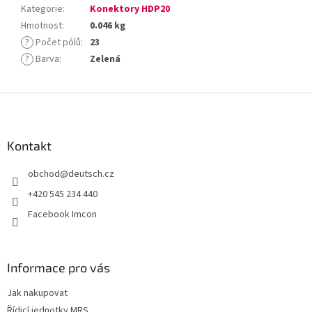
Kategorie
:
Konektory HDP20
Hmotnost
:
0.046 kg
?
Počet pólů
:
23
?
Barva
:
Zelená
Z
á
p
a
Kontakt
t
obchod
@
deutsch.cz
í
+420 545 234 440
Facebook Imcon
Informace pro vás
Jak nakupovat
Řídicí jednotky MRS