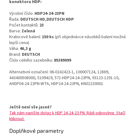
konektoru HDP:
Výrobní číslo:
HDP24-24-23PN
Řada:
DEUTSCH HD,DEUTSCH HDP
Počet kontaktů:
23
Barva:
Zelená
Krabicové balení:
150 ks
(při objednávce násobků balení možná
lepší cena)
Váha:
46,3 g
Brand:
DEUTSCH
Číslo celního sazebníku:
85389099
Alternativní označení: 06-0242423-1, 100007124, 12869,
443400508000, 5109419, 571-HDP24-24-23PN, 93123-1291-10,
AHDP04-24-23PN-WTA, HDP24-24-23PN, KN02230001
Ještě není vše jasné?
Tak nám napište dotaz k HDP 24-24-23 PN. Rádi odpovíme. Stačí
kliknout.
Doplňkové parametry