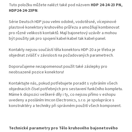
Tuto položku můžete nalézt také pod názvem
HDP 24-24-23 PN,
HDP24-24-23PN
.
Série Deutsch HDP jsou velmi odolné, vodotěsné, vícepinové
plastové konektory kruhového průřezu a umožňují kombinovat
pro různé velikosti kontaktů. Mají bajonetový uzávěr a mohou
být použity jak pro spojení kabel-kabel tak kabel-panel.
Kontakty nejsou součástí těla konektoru HDP-20 a je třeba je
objednat zvlášť v závislosti na požadovaných parametrech.
Doporučujeme nezapomenout použít také záslepky pro
neobsazené pozice konektoru!
Kontaktujte nás, pokud potřebujete poradit s vybráním všech
objednacích čísel potřebných pro sestavení funkčního kompletu.
Máme k dispozici veškeré díly i ty, co nejsou přímo v eshopu
uvedeny a posláním Imcon Electronics, s.r.o. je spolupráce s
konstruktéry a techniky při správném použití všech komponent.
Technické parametry pro Tělo kruhového bajonetového