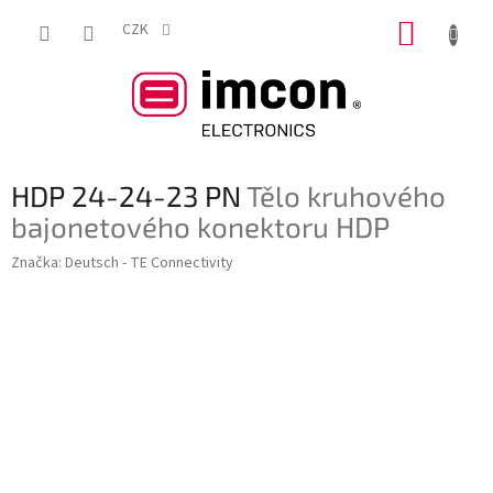
Přejít
NÁKUP
na
CZK
obsah
KOŠÍK
HDP 24-24-23 PN
Tělo kruhového
bajonetového konektoru HDP
Značka:
Deutsch - TE Connectivity