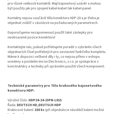
pro různé velikosti kontaktů. Mají bajonetový uzávěr a mohou
být použity jak pro spojení kabel-kabel tak kabel-panel.
Kontakty nejsou součástí těla konektoru HDP-20 a je třeba je
objednat zvlášť v závislosti na požadovaných parametrech.
Doporučujeme nezapomenout použít také záslepky pro
neobsazené pozice konektoru!
Kontaktujte nás, pokud potřebujete poradit s vybráním všech
objednacích čísel potřebných pro sestavení funkčního kompletu.
Máme k dispozici veškeré díly i ty, co nejsou přímo v eshopu
uvedeny a posláním Imcon Electronics, s.r.o. je spolupráce s
konstruktéry a techniky při správném použití všech komponent.
Technické parametry pro Tělo kruhového bajonetového
konektoru HDP:
Výrobní číslo:
HDP24-24-23PN-L015
Řada:
DEUTSCH HD,DEUTSCH HDP
Krabicové balení:
150 ks
(při objednávce násobků balení možná