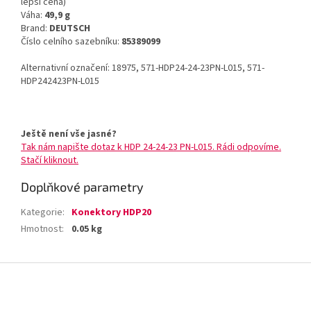
lepší cena)
Váha:
49,9 g
Brand:
DEUTSCH
Číslo celního sazebníku:
85389099
Alternativní označení: 18975, 571-HDP24-24-23PN-L015, 571-
HDP242423PN-L015
Ještě není vše jasné?
Tak nám napište dotaz k HDP 24-24-23 PN-L015. Rádi odpovíme.
Stačí kliknout.
Doplňkové parametry
Kategorie
:
Konektory HDP20
Hmotnost
:
0.05 kg
Z
á
p