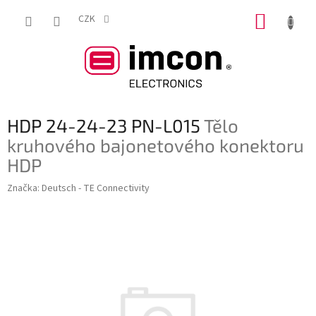
Přejít
NÁKUP
na
CZK
obsah
KOŠÍK
HDP 24-24-23 PN-L015
Tělo
kruhového bajonetového konektoru
HDP
Značka:
Deutsch - TE Connectivity