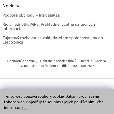
Novinky
Podpora obchodu – Insidesales
Řídicí jednotky MRS. Přehledně, včetně užitečných
informací.
Zajímavý rozhovor se zakladatelem společnosti Imcon
Electronics
Obchodní podmínky
Ochrana osobních údajů
Linked-in
Kariéra
O nás
Jsme držitelem certifikátu ISO 9001:2016
Vytvořil Shoptet
Tento web používá soubory cookie. Dalším procházením
tohoto webu vyjadřujete souhlas s jejich používáním.. Více
Copyright 2026
Imcon Electronics, s.r.o.
. Všechna práva
informací
zde
.
vyhrazena.