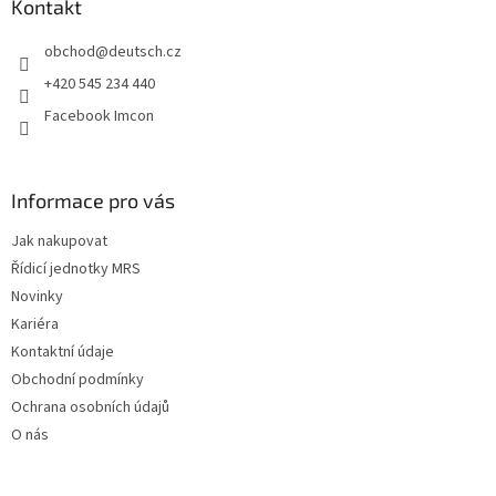
a
Kontakt
t
obchod
@
deutsch.cz
í
+420 545 234 440
Facebook Imcon
Informace pro vás
Jak nakupovat
Řídicí jednotky MRS
Novinky
Kariéra
Kontaktní údaje
Obchodní podmínky
Ochrana osobních údajů
O nás