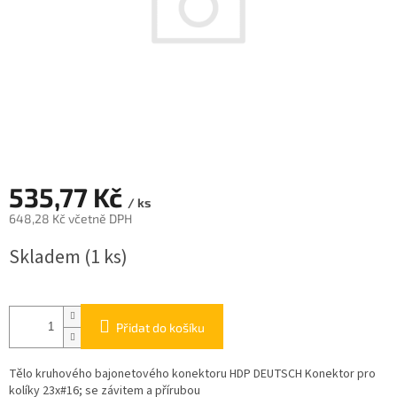
535,77 Kč
/ ks
648,28 Kč včetně DPH
Měrná
Skladem
(1 ks)
cena:
Přidat do košíku
Tělo kruhového bajonetového konektoru HDP DEUTSCH Konektor pro
kolíky 23x#16; se závitem a přírubou