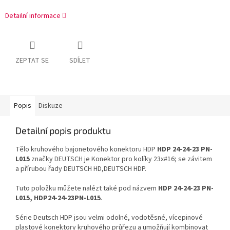
Detailní informace
ZEPTAT SE
SDÍLET
Popis
Diskuze
Detailní popis produktu
Tělo kruhového bajonetového konektoru HDP
HDP 24-24-23 PN-
L015
značky DEUTSCH je Konektor pro kolíky 23x#16; se závitem
a přírubou řady DEUTSCH HD,DEUTSCH HDP.
Tuto položku můžete nalézt také pod názvem
HDP 24-24-23 PN-
L015, HDP24-24-23PN-L015
.
Série Deutsch HDP jsou velmi odolné, vodotěsné, vícepinové
plastové konektory kruhového průřezu a umožňují kombinovat