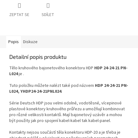
ZEPTAT SE
SDÍLET
Popis
Diskuze
Detailní popis produktu
Tělo kruhového bajonetového konektoru HDP
HDP 24-24-21 PN-
L024
je .
Tuto položku můžete nalézt také pod názvem
HDP 24-24-21 PN-
L024, YHDP24-24-21PNL024
.
Série Deutsch HDP jsou velmi odolné, vodotěsné, vícepinové
plastové konektory kruhového průřezu a umožňují kombinovat
pro různé velikosti kontaktů. Mají bajonetový uzávěr a mohou
být použity jak pro spojení kabel-kabel tak kabel-panel.
Kontakty nejsou součástí těla konektoru HDP-20 a je třeba je