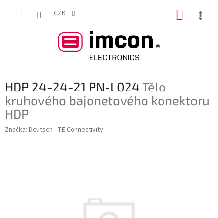
Přejít
NÁKUP
na
CZK
obsah
KOŠÍK
HDP 24-24-21 PN-L024
Tělo
kruhového bajonetového konektoru
HDP
Značka:
Deutsch - TE Connectivity