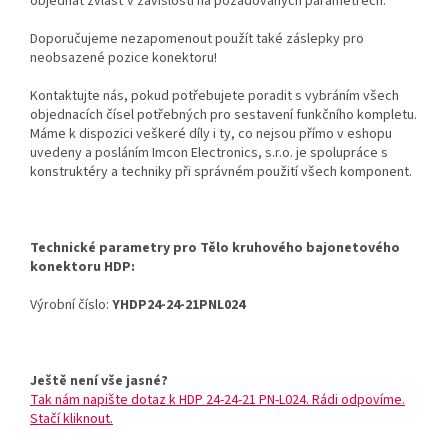
objednat zvlášť v závislosti na požadovaných parametrech.
Doporučujeme nezapomenout použít také záslepky pro
neobsazené pozice konektoru!
Kontaktujte nás, pokud potřebujete poradit s vybráním všech
objednacích čísel potřebných pro sestavení funkčního kompletu.
Máme k dispozici veškeré díly i ty, co nejsou přímo v eshopu
uvedeny a posláním Imcon Electronics, s.r.o. je spolupráce s
konstruktéry a techniky při správném použití všech komponent.
Technické parametry pro Tělo kruhového bajonetového
konektoru HDP:
Výrobní číslo:
YHDP24-24-21PNL024
Ještě není vše jasné?
Tak nám napište dotaz k HDP 24-24-21 PN-L024. Rádi odpovíme.
Stačí kliknout.