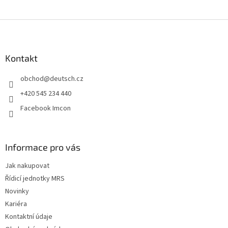
Z
á
p
a
Kontakt
t
obchod
@
deutsch.cz
í
+420 545 234 440
Facebook Imcon
Informace pro vás
Jak nakupovat
Řídicí jednotky MRS
Novinky
Kariéra
Kontaktní údaje