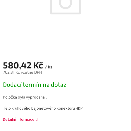
580,42 Kč
/ ks
702,31 Kč včetně DPH
Měrná
Dodací termín na dotaz
cena:
Položka byla vyprodána…
Tělo kruhového bajonetového konektoru HDP
Detailní informace