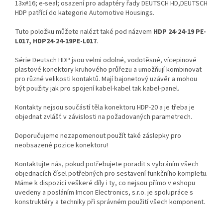
13x#16; e-seal; osazení pro adaptéry řady DEUTSCH HD,DEUTSCH
HDP patřící do kategorie Automotive Housings.
Tuto položku můžete nalézt také pod názvem
HDP 24-24-19 PE-
L017, HDP24-24-19PE-L017
.
Série Deutsch HDP jsou velmi odolné, vodotěsné, vícepinové
plastové konektory kruhového průřezu a umožňují kombinovat
pro různé velikosti kontaktů. Mají bajonetový uzávěr a mohou
být použity jak pro spojení kabel-kabel tak kabel-panel.
Kontakty nejsou součástí těla konektoru HDP-20 a je třeba je
objednat zvlášť v závislosti na požadovaných parametrech.
Doporučujeme nezapomenout použít také záslepky pro
neobsazené pozice konektoru!
Kontaktujte nás, pokud potřebujete poradit s vybráním všech
objednacích čísel potřebných pro sestavení funkčního kompletu.
Máme k dispozici veškeré díly i ty, co nejsou přímo v eshopu
uvedeny a posláním Imcon Electronics, s.r.o. je spolupráce s
konstruktéry a techniky při správném použití všech komponent.