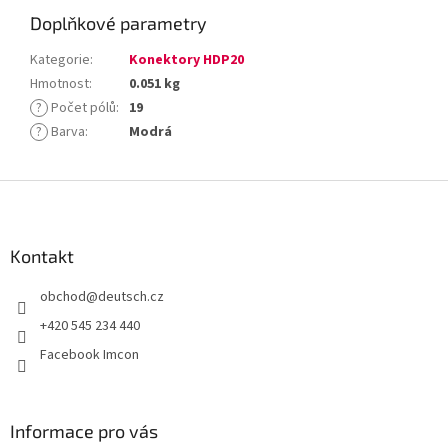
Doplňkové parametry
Kategorie
:
Konektory HDP20
Hmotnost
:
0.051 kg
?
Počet pólů
:
19
?
Barva
:
Modrá
Z
á
p
a
Kontakt
t
obchod
@
deutsch.cz
í
+420 545 234 440
Facebook Imcon
Informace pro vás