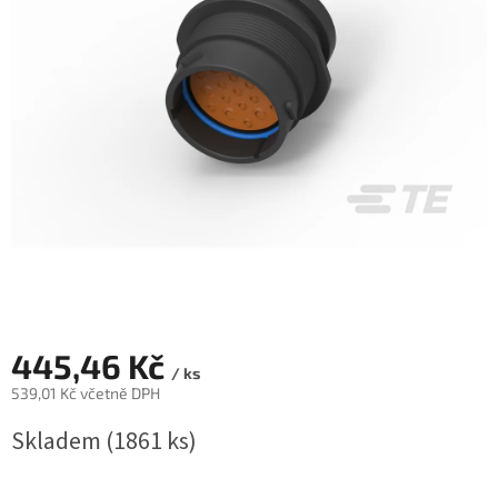
445,46 Kč
/ ks
539,01 Kč včetně DPH
Měrná
Skladem
(1861 ks)
cena: