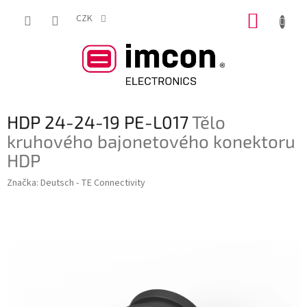
Přejít
NÁKUP
na
CZK
obsah
KOŠÍK
HDP 24-24-19 PE-L017
Tělo
kruhového bajonetového konektoru
HDP
Značka:
Deutsch - TE Connectivity