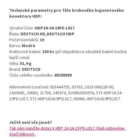
Technické parametry pro Tělo kruhového bajonetového
konektoru HDP:
Výrobní číslo:
HDP24-24-19PE-L017
Řada:
DEUTSCH HD,DEUTSCH HDP
Počet kontaktů:
19
Barva:
Modrá
Krabicové balení:
150 ks
(při objednávce násobků balení možná
lepší cena)
Váha:
51,4 g
Brand:
DEUTSCH
Číslo celního sazebníku:
85389099
Alternativní označení: 003444755, 03763, 1023-006228-00,
1430645, 20680, 21756, 245974, 510062003976, 571-HDP24-24-
19PE-L017, 571-HDP242419PEL017, 60066, HDP242419PEL017
Ještě není vše jasné?
Tak nám napište dotaz k HDP 24-24-19 PE-L017. Rádi odpovíme.
Stačí kliknout.