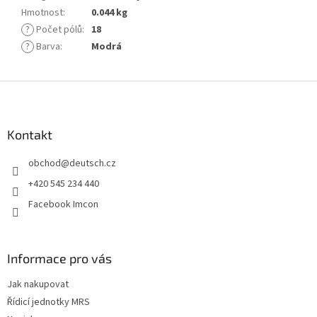
Hmotnost
:
0.044 kg
?
Počet pólů
:
18
?
Barva
:
Modrá
Z
á
p
a
Kontakt
t
obchod
@
deutsch.cz
í
+420 545 234 440
Facebook Imcon
Informace pro vás
Jak nakupovat
Řídicí jednotky MRS