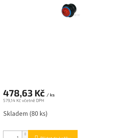
478,63 Kč
/ ks
579,14 Kč včetně DPH
Měrná
Skladem
(80 ks)
cena: