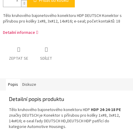
Přidat do košíku
Tělo kruhového bajonetového konektoru HDP DEUTSCH Konektor s
přírubou pro kolíky 1x#8, 3x#12, 14x#16; e-seal; počet kontaktů: 18
Detailní informace
ZEPTAT SE
SDÍLET
Popis
Diskuze
Detailní popis produktu
Tělo kruhového bajonetového konektoru HDP
HDP 24-24-18 PE
značky DEUTSCH je Konektor s přírubou pro kolíky 1x#8, 3x#12,
14x#16; e-seal řady DEUTSCH HD,DEUTSCH HDP patřící do
kategorie Automotive Housings.