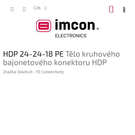
Přejít
NÁKUP
na
CZK
obsah
KOŠÍK
HDP 24-24-18 PE
Tělo kruhového
bajonetového konektoru HDP
Značka:
Deutsch - TE Connectivity