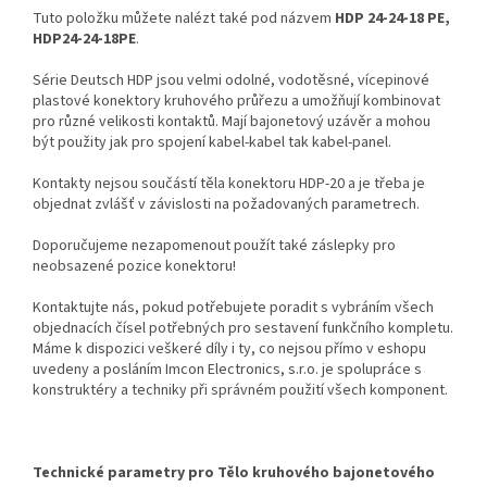
Tuto položku můžete nalézt také pod názvem
HDP 24-24-18 PE,
HDP24-24-18PE
.
Série Deutsch HDP jsou velmi odolné, vodotěsné, vícepinové
plastové konektory kruhového průřezu a umožňují kombinovat
pro různé velikosti kontaktů. Mají bajonetový uzávěr a mohou
být použity jak pro spojení kabel-kabel tak kabel-panel.
Kontakty nejsou součástí těla konektoru HDP-20 a je třeba je
objednat zvlášť v závislosti na požadovaných parametrech.
Doporučujeme nezapomenout použít také záslepky pro
neobsazené pozice konektoru!
Kontaktujte nás, pokud potřebujete poradit s vybráním všech
objednacích čísel potřebných pro sestavení funkčního kompletu.
Máme k dispozici veškeré díly i ty, co nejsou přímo v eshopu
uvedeny a posláním Imcon Electronics, s.r.o. je spolupráce s
konstruktéry a techniky při správném použití všech komponent.
Technické parametry pro Tělo kruhového bajonetového