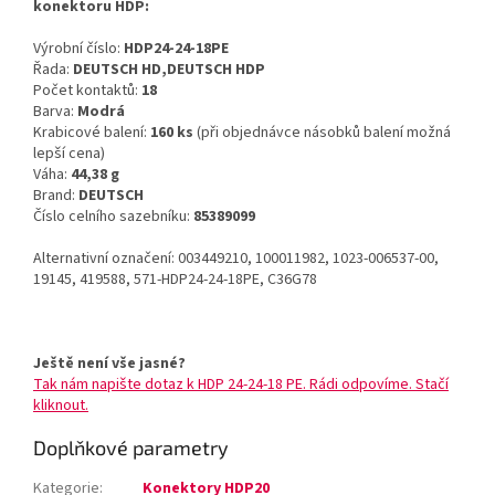
konektoru HDP:
Výrobní číslo:
HDP24-24-18PE
Řada:
DEUTSCH HD,DEUTSCH HDP
Počet kontaktů:
18
Barva:
Modrá
Krabicové balení:
160 ks
(při objednávce násobků balení možná
lepší cena)
Váha:
44,38 g
Brand:
DEUTSCH
Číslo celního sazebníku:
85389099
Alternativní označení: 003449210, 100011982, 1023-006537-00,
19145, 419588, 571-HDP24-24-18PE, C36G78
Ještě není vše jasné?
Tak nám napište dotaz k HDP 24-24-18 PE. Rádi odpovíme. Stačí
kliknout.
Doplňkové parametry
Kategorie
:
Konektory HDP20