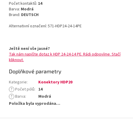
Počet kontaktů:
14
Barva:
Modrá
Brand:
DEUTSCH
Alternativní označení: 571-HDP24-24-14PE
Ještě není vše jasné?
Tak nám napište dotaz k HDP 24-24-14 PE. Rádi odpovíme. Stačí
kliknout.
Doplňkové parametry
Kategorie
:
Konektory HDP20
?
Počet pólů
:
14
?
Barva
:
Modrá
Položka byla vyprodána…
Z
á