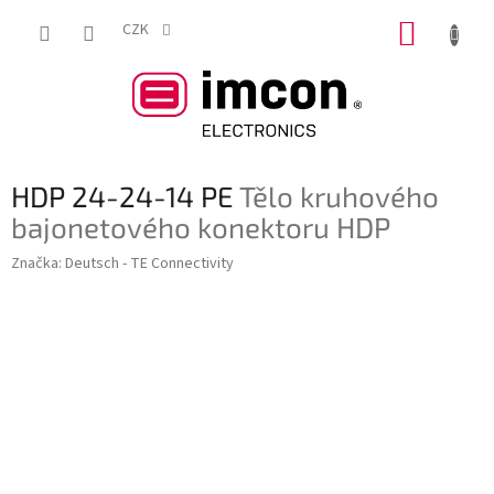
Přejít
NÁKUP
na
CZK
obsah
KOŠÍK
HDP 24-24-14 PE
Tělo kruhového
bajonetového konektoru HDP
Značka:
Deutsch - TE Connectivity