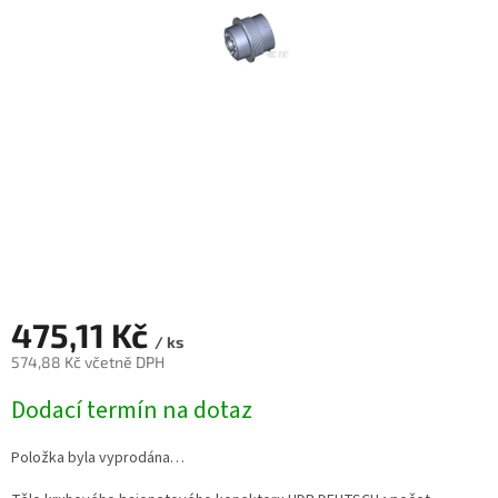
475,11 Kč
/ ks
574,88 Kč včetně DPH
Měrná
Dodací termín na dotaz
cena:
Položka byla vyprodána…