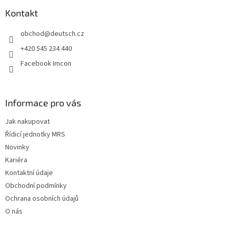
p
a
Kontakt
t
obchod
@
deutsch.cz
í
+420 545 234 440
Facebook Imcon
Informace pro vás
Jak nakupovat
Řídicí jednotky MRS
Novinky
Kariéra
Kontaktní údaje
Obchodní podmínky
Ochrana osobních údajů
O nás