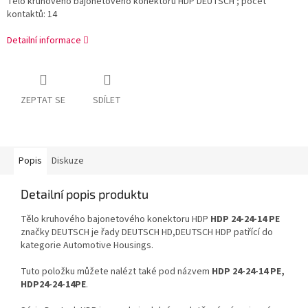
Tělo kruhového bajonetového konektoru HDP DEUTSCH ; počet
kontaktů: 14
Detailní informace
ZEPTAT SE
SDÍLET
Popis
Diskuze
Detailní popis produktu
Tělo kruhového bajonetového konektoru HDP
HDP 24-24-14 PE
značky DEUTSCH je řady DEUTSCH HD,DEUTSCH HDP patřící do
kategorie Automotive Housings.
Tuto položku můžete nalézt také pod názvem
HDP 24-24-14 PE,
HDP24-24-14PE
.