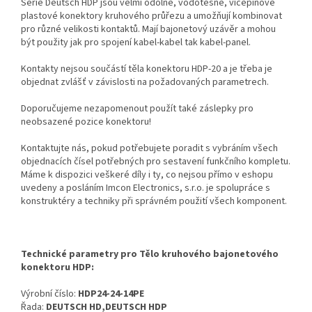
Série Deutsch HDP jsou velmi odolné, vodotěsné, vícepinové
plastové konektory kruhového průřezu a umožňují kombinovat
pro různé velikosti kontaktů. Mají bajonetový uzávěr a mohou
být použity jak pro spojení kabel-kabel tak kabel-panel.
Kontakty nejsou součástí těla konektoru HDP-20 a je třeba je
objednat zvlášť v závislosti na požadovaných parametrech.
Doporučujeme nezapomenout použít také záslepky pro
neobsazené pozice konektoru!
Kontaktujte nás, pokud potřebujete poradit s vybráním všech
objednacích čísel potřebných pro sestavení funkčního kompletu.
Máme k dispozici veškeré díly i ty, co nejsou přímo v eshopu
uvedeny a posláním Imcon Electronics, s.r.o. je spolupráce s
konstruktéry a techniky při správném použití všech komponent.
Technické parametry pro Tělo kruhového bajonetového
konektoru HDP:
Výrobní číslo:
HDP24-24-14PE
Řada:
DEUTSCH HD,DEUTSCH HDP