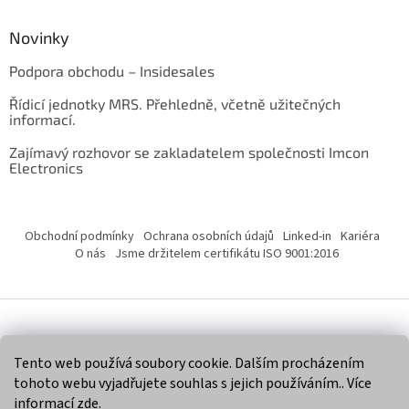
Novinky
Podpora obchodu – Insidesales
Řídicí jednotky MRS. Přehledně, včetně užitečných
informací.
Zajímavý rozhovor se zakladatelem společnosti Imcon
Electronics
Obchodní podmínky
Ochrana osobních údajů
Linked-in
Kariéra
O nás
Jsme držitelem certifikátu ISO 9001:2016
Vytvořil Shoptet
Tento web používá soubory cookie. Dalším procházením
tohoto webu vyjadřujete souhlas s jejich používáním.. Více
Copyright 2026
Imcon Electronics, s.r.o.
. Všechna práva
informací
zde
.