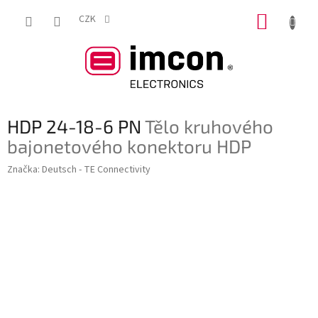
Přejít
NÁKUP
na
CZK
obsah
KOŠÍK
HDP 24-18-6 PN
Tělo kruhového
bajonetového konektoru HDP
Značka:
Deutsch - TE Connectivity