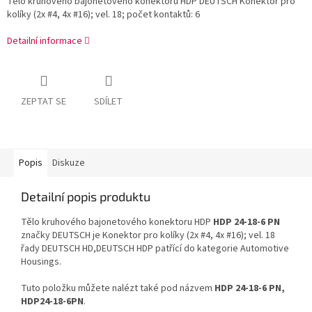
Tělo kruhového bajonetového konektoru HDP DEUTSCH Konektor pro
kolíky (2x #4, 4x #16); vel. 18; počet kontaktů: 6
Detailní informace
ZEPTAT SE
SDÍLET
Popis
Diskuze
Detailní popis produktu
Tělo kruhového bajonetového konektoru HDP
HDP 24-18-6 PN
značky DEUTSCH je Konektor pro kolíky (2x #4, 4x #16); vel. 18
řady DEUTSCH HD,DEUTSCH HDP patřící do kategorie Automotive
Housings.
Tuto položku můžete nalézt také pod názvem
HDP 24-18-6 PN,
HDP24-18-6PN
.