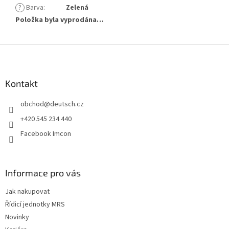
?
Barva
:
Zelená
Položka byla vyprodána…
Z
á
p
a
Kontakt
t
obchod
@
deutsch.cz
í
+420 545 234 440
Facebook Imcon
Informace pro vás
Jak nakupovat
Řídicí jednotky MRS
Novinky