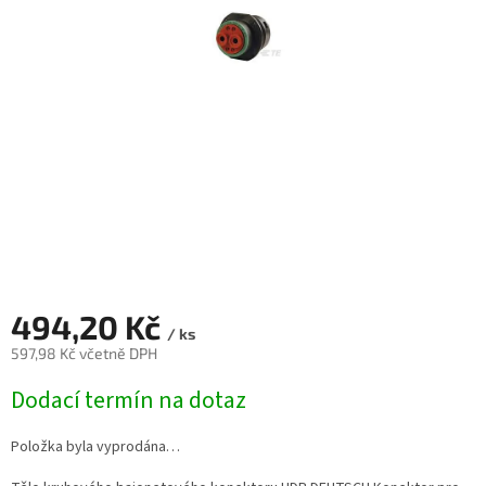
494,20 Kč
/ ks
597,98 Kč včetně DPH
Měrná
Dodací termín na dotaz
cena:
Položka byla vyprodána…