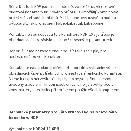
Série Deutsch HDP jsou velmi odolné, vodotěsné, vícepinové
plastové konektory kruhového průřezu a umožňují kombinovat
pro různé velikosti kontaktů. Mají bajonetový uzávěr a mohou
být použity jak pro spojení kabel-kabel tak kabel-panel.
Kontakty nejsou součástí těla konektoru HDP-20 a je třeba je
objednat zvlášť v závislosti na požadovaných parametrech.
Doporučujeme nezapomenout použít také záslepky pro
neobsazené pozice konektoru!
Kontaktujte nás, pokud potřebujete poradit s vybráním všech
objednacích čísel potřebných pro sestavení funkčního kompletu.
Máme k dispozici veškeré díly i ty, co nejsou přímo v eshopu
uvedeny a posláním Imcon Electronics, s.r.o. je spolupráce s
konstruktéry a techniky při správném použití všech komponent.
Technické parametry pro Tělo kruhového bajonetového
konektoru HDP:
Výrobní číslo:
HDP24-18-6PN