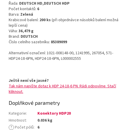
Řada:
DEUTSCH HD,DEUTSCH HDP
Počet kontaktů:
6
Barva:
Zelená
Krabicové balení:
200 ks
(při objednávce násobků balení možná
lepší cena)
Váha:
36,479 g
Brand:
DEUTSCH
Číslo celního sazebníku:
85389099
Alternativní označení: 1021-008148-00, 1241995, 267054, 571-
HDP24-18-6PN, HDP24-18-6PN, L000002555
Ještě není vše jasné?
Tak nám napište dotaz k HDP 24-18-6 PN. Rádi odpovíme. Stačí
kliknout.
Doplňkové parametry
Kategorie
:
Konektory HDP20
Hmotnost
:
0.036 kg
?
Počet pólů
:
6