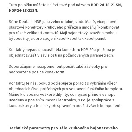
Tuto položku můžete nalézt také pod názvem
HDP 24-18-21 SN,
HDP24-18-21SN
.
Série Deutsch HDP jsou velmi odolné, vodotěsné, vícepinové
plastové konektory kruhového průřezu a umožňují kombinovat
pro různé velikosti kontaktů. Mají bajonetový uzávěr a mohou
být použity jak pro spojení kabel-kabel tak kabel-panel.
Kontakty nejsou součástí těla konektoru HDP-20 a je třeba je
objednat zvlášť v závislosti na požadovaných parametrech.
Doporučujeme nezapomenout použít také záslepky pro
neobsazené pozice konektoru!
Kontaktujte nás, pokud potřebujete poradit s vybráním všech
objednacích čísel potřebných pro sestavení funkčního kompletu.
Máme k dispozici veškeré díly i ty, co nejsou přímo v eshopu
uvedeny a posláním Imcon Electronics, s.r.o. je spolupráce s
konstruktéry a techniky při správném použití všech komponent.
Technické parametry pro Tělo kruhového bajonetového