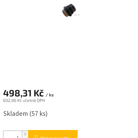
498,31 Kč
/ ks
602,96 Kč včetně DPH
Měrná
Skladem
(57 ks)
cena: