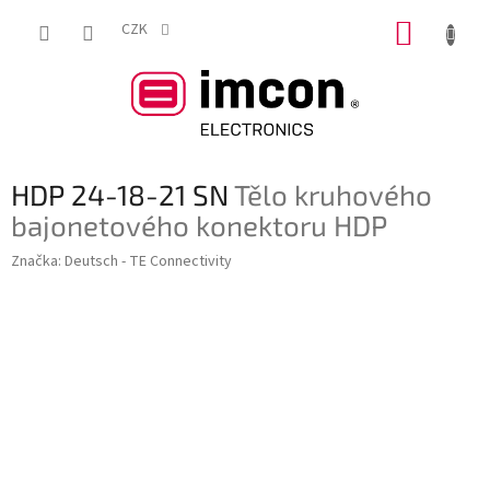
Přejít
NÁKUP
na
CZK
obsah
KOŠÍK
HDP 24-18-21 SN
Tělo kruhového
bajonetového konektoru HDP
Značka:
Deutsch - TE Connectivity