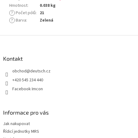
Hmotnost
:
0.038 kg
?
Počet pólů
:
21
?
Barva
:
Zelená
Z
á
p
a
Kontakt
t
obchod
@
deutsch.cz
í
+420 545 234 440
Facebook Imcon
Informace pro vás
Jak nakupovat
Řídicí jednotky MRS