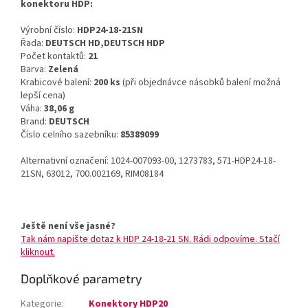
konektoru HDP:
Výrobní číslo:
HDP24-18-21SN
Řada:
DEUTSCH HD,DEUTSCH HDP
Počet kontaktů:
21
Barva:
Zelená
Krabicové balení:
200 ks
(při objednávce násobků balení možná
lepší cena)
Váha:
38,06 g
Brand:
DEUTSCH
Číslo celního sazebníku:
85389099
Alternativní označení: 1024-007093-00, 1273783, 571-HDP24-18-
21SN, 63012, 700.002169, RIM08184
Ještě není vše jasné?
Tak nám napište dotaz k HDP 24-18-21 SN. Rádi odpovíme. Stačí
kliknout.
Doplňkové parametry
Kategorie
:
Konektory HDP20