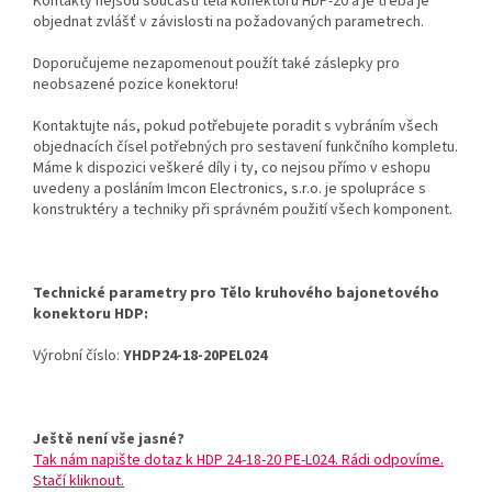
Kontakty nejsou součástí těla konektoru HDP-20 a je třeba je
objednat zvlášť v závislosti na požadovaných parametrech.
Doporučujeme nezapomenout použít také záslepky pro
neobsazené pozice konektoru!
Kontaktujte nás, pokud potřebujete poradit s vybráním všech
objednacích čísel potřebných pro sestavení funkčního kompletu.
Máme k dispozici veškeré díly i ty, co nejsou přímo v eshopu
uvedeny a posláním Imcon Electronics, s.r.o. je spolupráce s
konstruktéry a techniky při správném použití všech komponent.
Technické parametry pro Tělo kruhového bajonetového
konektoru HDP:
Výrobní číslo:
YHDP24-18-20PEL024
Ještě není vše jasné?
Tak nám napište dotaz k HDP 24-18-20 PE-L024. Rádi odpovíme.
Stačí kliknout.