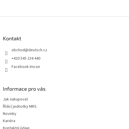
Z
á
p
a
Kontakt
t
obchod
@
deutsch.cz
í
+420 545 234 440
Facebook Imcon
Informace pro vás
Jak nakupovat
Řídicí jednotky MRS
Novinky
Kariéra
Kontaktní údaje