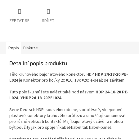
ZEPTAT SE
SDÍLET
Popis
Diskuze
Detailní popis produktu
Tělo kruhového bajonetového konektoru HDP
HDP 24-18-20 PE-
L024
je Konektor pro kolíky 2x #16, 18x #20; e-seal; se závitem.
Tuto položku můžete nalézt také pod názvem
HDP 24-18-20 PE-
L024, YHDP24-18-20PEL024
.
Série Deutsch HDP jsou velmi odolné, vodotěsné, vícepinové
plastové konektory kruhového průřezu a umožňují kombinovat
pro různé velikosti kontaktů. Mají bajonetový uzávěr a mohou
být použity jak pro spojení kabel-kabel tak kabel-panel.