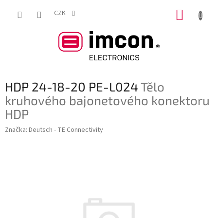
Přejít
NÁKUP
na
CZK
obsah
KOŠÍK
HDP 24-18-20 PE-L024
Tělo
kruhového bajonetového konektoru
HDP
Značka:
Deutsch - TE Connectivity