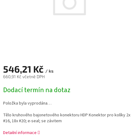
546,21 Kč
/ ks
660,91 Kč včetně DPH
Měrná
Dodací termín na dotaz
cena:
Položka byla vyprodána…
Tělo kruhového bajonetového konektoru HDP Konektor pro kolíky 2x
#16, 18x #20; e-seal; se závitem
Detailní informace