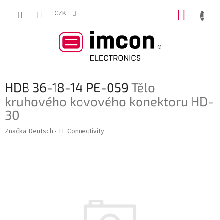
Přejít
NÁKUP
na
CZK
obsah
KOŠÍK
HDB 36-18-14 PE-059
Tělo
kruhového kovového konektoru HD-
30
Značka:
Deutsch - TE Connectivity