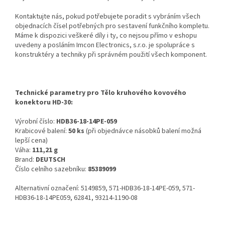
Kontaktujte nás, pokud potřebujete poradit s vybráním všech
objednacích čísel potřebných pro sestavení funkčního kompletu.
Máme k dispozici veškeré díly i ty, co nejsou přímo v eshopu
uvedeny a posláním Imcon Electronics, s.r.o. je spolupráce s
konstruktéry a techniky při správném použití všech komponent.
Technické parametry pro Tělo kruhového kovového
konektoru HD-30:
Výrobní číslo:
HDB36-18-14PE-059
Krabicové balení:
50 ks
(při objednávce násobků balení možná
lepší cena)
Váha:
111,21 g
Brand:
DEUTSCH
Číslo celního sazebníku:
85389099
Alternativní označení: 5149859, 571-HDB36-18-14PE-059, 571-
HDB36-18-14PE059, 62841, 93214-1190-08