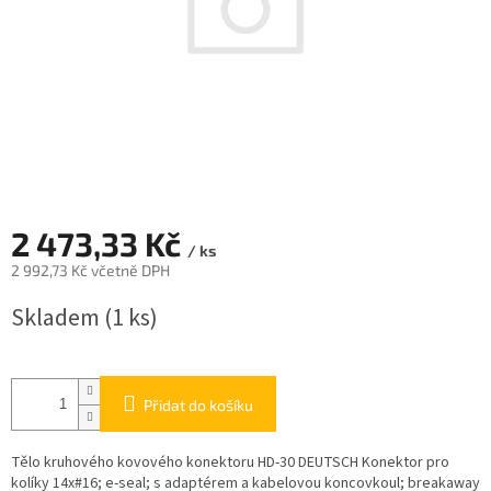
2 473,33 Kč
/ ks
2 992,73 Kč včetně DPH
Měrná
Skladem
(1 ks)
cena:
Přidat do košíku
Tělo kruhového kovového konektoru HD-30 DEUTSCH Konektor pro
kolíky 14x#16; e-seal; s adaptérem a kabelovou koncovkoul; breakaway