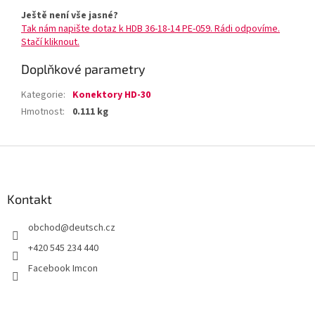
Ještě není vše jasné?
Tak nám napište dotaz k HDB 36-18-14 PE-059. Rádi odpovíme.
Stačí kliknout.
Doplňkové parametry
Kategorie
:
Konektory HD-30
Hmotnost
:
0.111 kg
Z
á
p
a
Kontakt
t
obchod
@
deutsch.cz
í
+420 545 234 440
Facebook Imcon