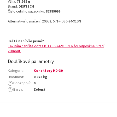
Váha:
71,592 g
Brand:
DEUTSCH
Číslo celního sazebníku:
85389099
Alternativní označení: 20952, 571-HD36-24-91SN
Ještě není vše jasné?
Tak nám napište dotaz k HD 36-24-91 SN. Rádi odpovíme. Stačí
kliknout.
Doplňkové parametry
Kategorie
:
Konektory HD-30
Hmotnost
:
0.072 kg
?
Počet pólů
:
9
?
Barva
:
Zelená
Z
á
p