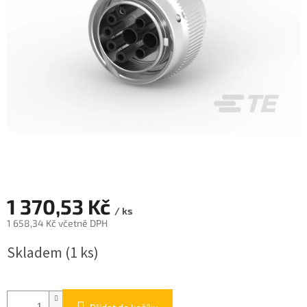
1 370,53 Kč
/ ks
1 658,34 Kč včetně DPH
Měrná
Skladem
(1 ks)
cena: