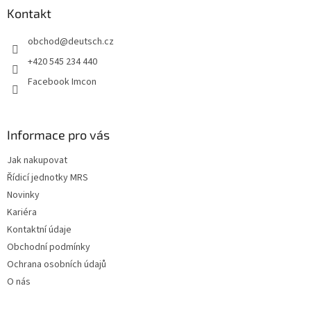
a
Kontakt
t
obchod
@
deutsch.cz
í
+420 545 234 440
Facebook Imcon
Informace pro vás
Jak nakupovat
Řídicí jednotky MRS
Novinky
Kariéra
Kontaktní údaje
Obchodní podmínky
Ochrana osobních údajů
O nás