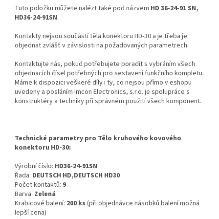
Tuto položku můžete nalézt také pod názvem
HD 36-24-91 SN,
HD36-24-91SN
.
Kontakty nejsou součástí těla konektoru HD-30 a je třeba je
objednat zvlášť v závislosti na požadovaných parametrech.
Kontaktujte nás, pokud potřebujete poradit s vybráním všech
objednacích čísel potřebných pro sestavení funkčního kompletu.
Máme k dispozici veškeré díly i ty, co nejsou přímo v eshopu
uvedeny a posláním Imcon Electronics, s.r.o. je spolupráce s
konstruktéry a techniky při správném použití všech komponent.
Technické parametry pro Tělo kruhového kovového
konektoru HD-30:
Výrobní číslo:
HD36-24-91SN
Řada:
DEUTSCH HD,DEUTSCH HD30
Počet kontaktů:
9
Barva:
Zelená
Krabicové balení:
200 ks
(při objednávce násobků balení možná
lepší cena)