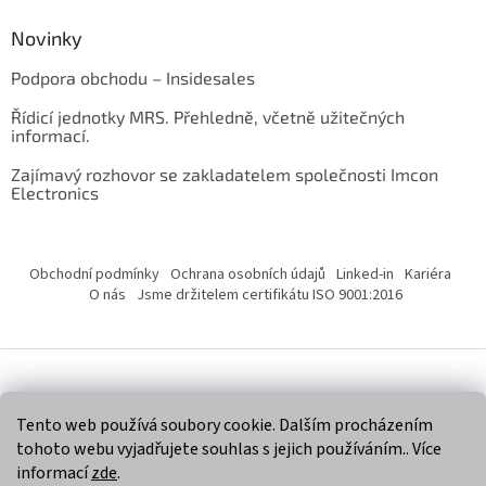
Novinky
Podpora obchodu – Insidesales
Řídicí jednotky MRS. Přehledně, včetně užitečných
informací.
Zajímavý rozhovor se zakladatelem společnosti Imcon
Electronics
Obchodní podmínky
Ochrana osobních údajů
Linked-in
Kariéra
O nás
Jsme držitelem certifikátu ISO 9001:2016
Vytvořil Shoptet
Tento web používá soubory cookie. Dalším procházením
tohoto webu vyjadřujete souhlas s jejich používáním.. Více
Copyright 2026
Imcon Electronics, s.r.o.
. Všechna práva
informací
zde
.