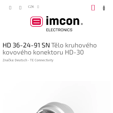
Přejít
NÁKUP
na
CZK
obsah
KOŠÍK
HD 36-24-91 SN
Tělo kruhového
kovového konektoru HD-30
Značka:
Deutsch - TE Connectivity