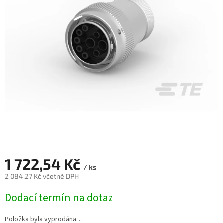
1 722,54 Kč
/ ks
2 084,27 Kč včetně DPH
Měrná
Dodací termín na dotaz
cena:
Položka byla vyprodána…