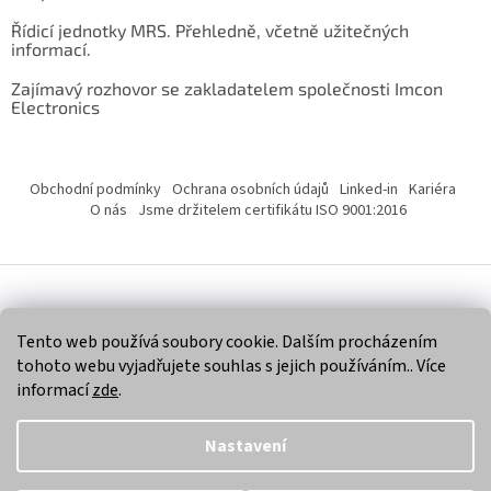
Řídicí jednotky MRS. Přehledně, včetně užitečných
informací.
Zajímavý rozhovor se zakladatelem společnosti Imcon
Electronics
Obchodní podmínky
Ochrana osobních údajů
Linked-in
Kariéra
O nás
Jsme držitelem certifikátu ISO 9001:2016
Vytvořil Shoptet
Tento web používá soubory cookie. Dalším procházením
tohoto webu vyjadřujete souhlas s jejich používáním.. Více
Copyright 2026
Imcon Electronics, s.r.o.
. Všechna práva
informací
zde
.
vyhrazena.
Nastavení