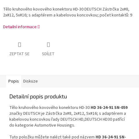
Tělo kruhového kovového konektoru HD-30 DEUTSCH Zástrčka 2x#8,
2x#12, 5x#16; s adaptérem a kabelovou koncovkou; počet kontaktů: 9
Detailní informace
ZEPTAT SE
SDÍLET
Popis
Diskuze
Detailní popis produktu
Tělo kruhového kovového konektoru HD-30
HD 36-24-91 SN-059
značky DEUTSCH je Zástrčka 2x#8, 2x#12, 5x#16; s adaptérem a
kabelovou koncovkou řady DEUTSCH HD,DEUTSCH HD30 patřící
do kategorie Automotive Housings.
Tuto položku můžete nalézt také pod názvem
HD 36-24-91 SN-