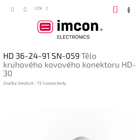
Přejít
NÁKUP
na
CZK
obsah
KOŠÍK
HD 36-24-91 SN-059
Tělo
kruhového kovového konektoru HD-
30
Značka:
Deutsch - TE Connectivity