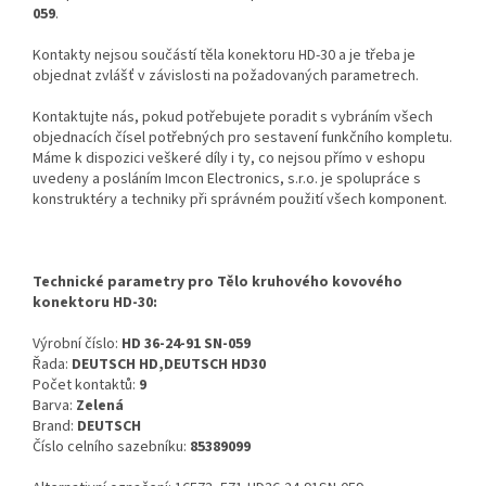
059
.
Kontakty nejsou součástí těla konektoru HD-30 a je třeba je
objednat zvlášť v závislosti na požadovaných parametrech.
Kontaktujte nás, pokud potřebujete poradit s vybráním všech
objednacích čísel potřebných pro sestavení funkčního kompletu.
Máme k dispozici veškeré díly i ty, co nejsou přímo v eshopu
uvedeny a posláním Imcon Electronics, s.r.o. je spolupráce s
konstruktéry a techniky při správném použití všech komponent.
Technické parametry pro Tělo kruhového kovového
konektoru HD-30:
Výrobní číslo:
HD 36-24-91 SN-059
Řada:
DEUTSCH HD,DEUTSCH HD30
Počet kontaktů:
9
Barva:
Zelená
Brand:
DEUTSCH
Číslo celního sazebníku:
85389099