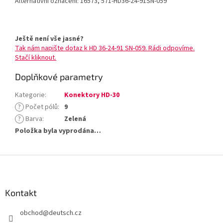
Alternativní označení: 16573, 571-HD36-24-91SN-059
Ještě není vše jasné?
Tak nám napište dotaz k HD 36-24-91 SN-059. Rádi odpovíme.
Stačí kliknout.
Doplňkové parametry
Kategorie
:
Konektory HD-30
?
Počet pólů
:
9
?
Barva
:
Zelená
Položka byla vyprodána…
Z
á
p
a
Kontakt
t
obchod
@
deutsch.cz
í