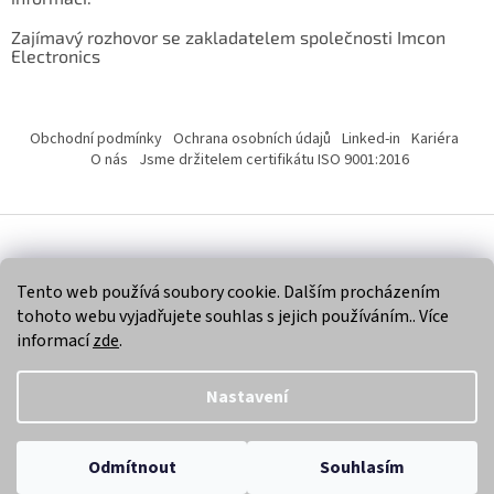
Zajímavý rozhovor se zakladatelem společnosti Imcon
Electronics
Obchodní podmínky
Ochrana osobních údajů
Linked-in
Kariéra
O nás
Jsme držitelem certifikátu ISO 9001:2016
Vytvořil Shoptet
Tento web používá soubory cookie. Dalším procházením
tohoto webu vyjadřujete souhlas s jejich používáním.. Více
Copyright 2026
Imcon Electronics, s.r.o.
. Všechna práva
informací
zde
.
vyhrazena.
Nastavení
Odmítnout
Souhlasím