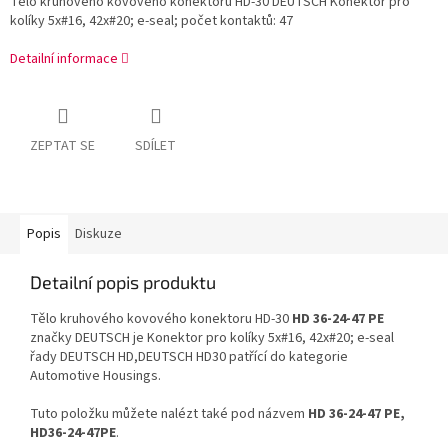
Tělo kruhového kovového konektoru HD-30 DEUTSCH Konektor pro
kolíky 5x#16, 42x#20; e-seal; počet kontaktů: 47
Detailní informace
ZEPTAT SE
SDÍLET
Popis
Diskuze
Detailní popis produktu
Tělo kruhového kovového konektoru HD-30
HD 36-24-47 PE
značky DEUTSCH je Konektor pro kolíky 5x#16, 42x#20; e-seal
řady DEUTSCH HD,DEUTSCH HD30 patřící do kategorie
Automotive Housings.
Tuto položku můžete nalézt také pod názvem
HD 36-24-47 PE,
HD36-24-47PE
.