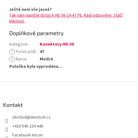
Ještě není vše jasné?
Tak nám napište dotaz k HD 36-24-47 PE. Rádi odpovíme. Stačí
kliknout.
Doplňkové parametry
Kategorie
:
Konektory HD-30
?
Počet pólů
:
47
?
Barva
:
Modrá
Položka byla vyprodána…
Z
á
p
a
Kontakt
t
obchod
@
deutsch.cz
í
+420 545 234 440
Facebook Imcon