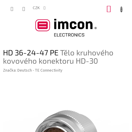
Přejít
NÁKUP
na
CZK
obsah
KOŠÍK
HD 36-24-47 PE
Tělo kruhového
kovového konektoru HD-30
Značka:
Deutsch - TE Connectivity