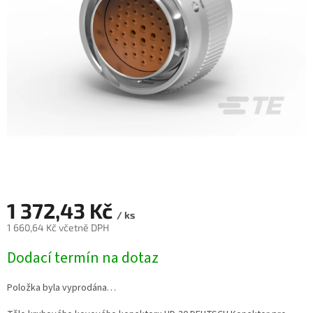
1 372,43 Kč
/ ks
1 660,64 Kč včetně DPH
Měrná
Dodací termín na dotaz
cena:
Položka byla vyprodána…