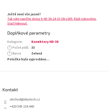
Ještě není vše jasné?
Tak nám napište dotaz k HD 36-24-33 SN-L005. Rádi odpovíme.
Stačí kliknout.
Doplňkové parametry
Kategorie
:
Konektory HD-30
?
Počet pólů
:
33
?
Barva
:
Zelená
Položka byla vyprodána…
Z
á
p
a
Kontakt
t
obchod
@
deutsch.cz
í
+420 545 234 440