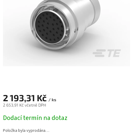
2 193,31 Kč
/ ks
2 653,91 Kč včetně DPH
Měrná
Dodací termín na dotaz
cena:
Položka byla vyprodána…