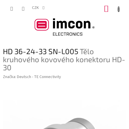
Přejít
NÁKUP
na
CZK
obsah
KOŠÍK
HD 36-24-33 SN-L005
Tělo
kruhového kovového konektoru HD-
30
Značka:
Deutsch - TE Connectivity