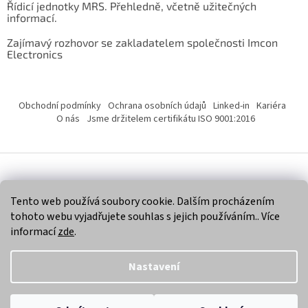
Řídicí jednotky MRS. Přehledně, včetně užitečných
informací.
Zajímavý rozhovor se zakladatelem společnosti Imcon
Electronics
Obchodní podmínky
Ochrana osobních údajů
Linked-in
Kariéra
O nás
Jsme držitelem certifikátu ISO 9001:2016
Vytvořil Shoptet
Tento web používá soubory cookie. Dalším procházením
tohoto webu vyjadřujete souhlas s jejich používáním.. Více
Copyright 2026
Imcon Electronics, s.r.o.
. Všechna práva
informací
zde
.
vyhrazena.
Nastavení