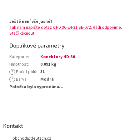
Ještě není vše jasné?
Tak nám napište dotaz k HD 36-24-31 SE-072. Rádi odpovíme.
Stačí kliknout.
Doplňkové parametry
Kategorie
:
Konektory HD-30
Hmotnost
:
0.091 kg
?
Počet pólů
:
31
?
Barva
:
Modrá
Položka byla vyprodána…
Z
á
p
a
Kontakt
t
obchod
@
deutsch.cz
í