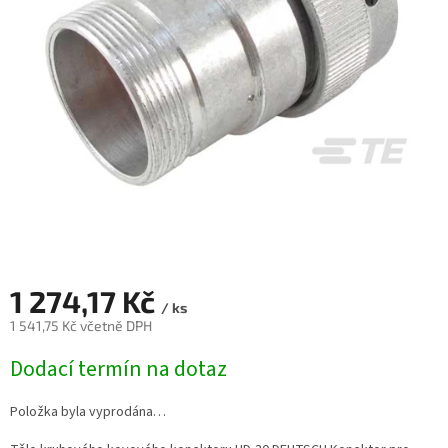
1 274,17 Kč
/ ks
1 541,75 Kč včetně DPH
Měrná
Dodací termín na dotaz
cena:
Položka byla vyprodána…