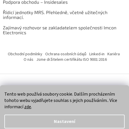
Podpora obchodu – Insidesales
Řídicí jednotky MRS. Přehledně, včetně užitečných
informací.
Zajímavý rozhovor se zakladatelem společnosti Imcon
Electronics
Obchodní podmínky
Ochrana osobních údajů
Linked-in
Kariéra
O nás
Jsme držitelem certifikátu ISO 9001:2016
Vytvořil Shoptet
Tento web používá soubory cookie. Dalším procházením
tohoto webu vyjadřujete souhlas s jejich používáním.. Více
Copyright 2026
Imcon Electronics, s.r.o.
. Všechna práva
informací
zde
.
vyhrazena.
Nastavení