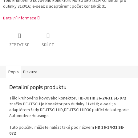
Tělo kruhového kovového konektoru HD-30 DEUTSCH Konektor pro
dutinky 31x#16; e-seal; s adaptérem; počet kontaktů: 31
Detailní informace
ZEPTAT SE
SDÍLET
Popis
Diskuze
Detailní popis produktu
Tělo kruhového kovového konektoru HD-30
HD 36-24-31 SE-072
značky DEUTSCH je Konektor pro dutinky 31x#16; e-seal; s
adaptérem řady DEUTSCH HD,DEUTSCH HD30 patřící do kategorie
Automotive Housings.
Tuto položku můžete nalézt také pod názvem
HD 36-24-31 SE-
072
.