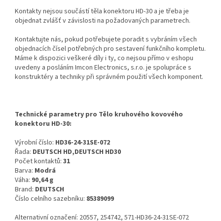
Kontakty nejsou součástí těla konektoru HD-30 a je třeba je
objednat zvlášť v závislosti na požadovaných parametrech.
Kontaktujte nás, pokud potřebujete poradit s vybráním všech
objednacích čísel potřebných pro sestavení funkčního kompletu.
Máme k dispozici veškeré díly i ty, co nejsou přímo v eshopu
uvedeny a posláním Imcon Electronics, s.r.o. je spolupráce s
konstruktéry a techniky při správném použití všech komponent.
Technické parametry pro Tělo kruhového kovového
konektoru HD-30:
Výrobní číslo:
HD36-24-31SE-072
Řada:
DEUTSCH HD,DEUTSCH HD30
Počet kontaktů:
31
Barva:
Modrá
Váha:
90,64 g
Brand:
DEUTSCH
Číslo celního sazebníku:
85389099
Alternativní označení: 20557, 254742, 571-HD36-24-31SE-072