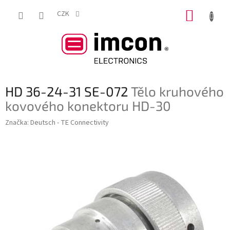
Přejít
NÁKUP
na
CZK
obsah
KOŠÍK
HD 36-24-31 SE-072
Tělo kruhového
kovového konektoru HD-30
Značka:
Deutsch - TE Connectivity