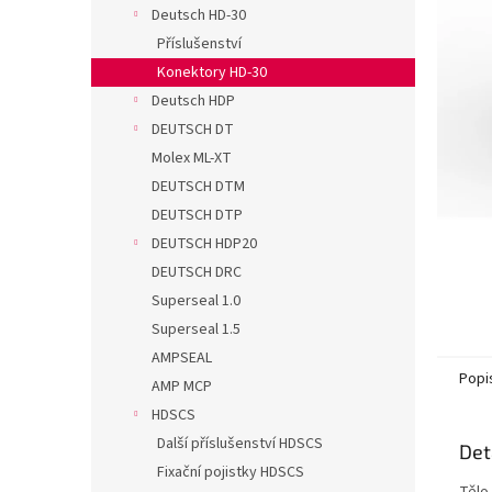
n
Deutsch HD-30
e
Příslušenství
l
Konektory HD-30
Deutsch HDP
DEUTSCH DT
Molex ML-XT
DEUTSCH DTM
DEUTSCH DTP
DEUTSCH HDP20
DEUTSCH DRC
Superseal 1.0
Superseal 1.5
AMPSEAL
Popi
AMP MCP
HDSCS
Další příslušenství HDSCS
Det
Fixační pojistky HDSCS
Tělo