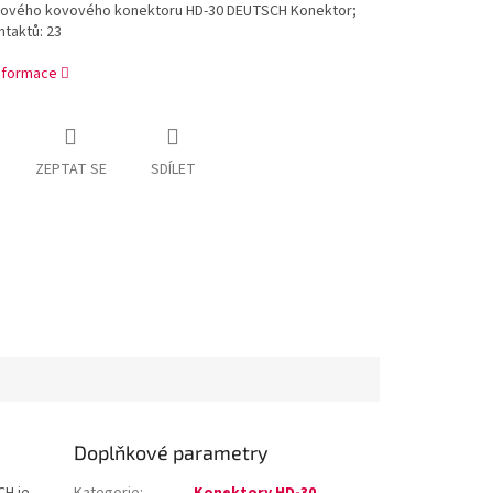
hového kovového konektoru HD-30 DEUTSCH Konektor;
taktů: 23
informace
ZEPTAT SE
SDÍLET
Doplňkové parametry
H je
Kategorie
:
Konektory HD-30