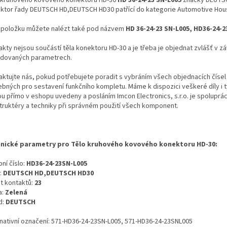
ktor řady DEUTSCH HD,DEUTSCH HD30 patřící do kategorie Automotive Hou
 položku můžete nalézt také pod názvem
HD 36-24-23 SN-L005, HD36-24-
kty nejsou součástí těla konektoru HD-30 a je třeba je objednat zvlášť v záv
dovaných parametrech.
aktujte nás, pokud potřebujete poradit s vybráním všech objednacích čísel
ebných pro sestavení funkčního kompletu. Máme k dispozici veškeré díly i t
ou přímo v eshopu uvedeny a posláním Imcon Electronics, s.r.o. je spoluprá
truktéry a techniky při správném použití všech komponent.
nické parametry pro Tělo kruhového kovového konektoru HD-30:
ní číslo:
HD36-24-23SN-L005
:
DEUTSCH HD,DEUTSCH HD30
t kontaktů:
23
a:
Zelená
d:
DEUTSCH
rnativní označení: 571-HD36-24-23SN-L005, 571-HD36-24-23SNL005