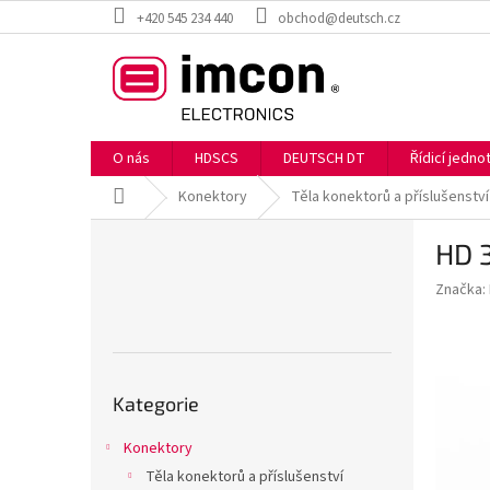
Přejít
+420 545 234 440
obchod@deutsch.cz
na
obsah
O nás
HDSCS
DEUTSCH DT
Řídicí jedn
Domů
Konektory
Těla konektorů a příslušenství
P
HD 
o
s
Značka:
t
r
a
n
Přeskočit
n
Kategorie
kategorie
í
p
Konektory
a
Těla konektorů a příslušenství