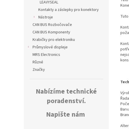
LEAVYSEAL
Kone
Kontakty a záslepky pro konektory
Tuto
Nástroje
CAN BUS Rozbočovače
Konta
CAN BUS Komponenty
poža
Krabičky pro elektroniku
Kont
Průmyslové displeje
potř
nejs
MRS Electronics
kons
Různé
Značky
Tech
Nabízíme technické
Výrob
Řada
poradenství.
Poče
Barv
Napište nám
Bran
Alte