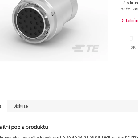
Tělo kru
počet kon
Detailní 
TISK
s
Diskuze
ailní popis produktu
 kruhového kovového konektoru HD-30
HD 36-24-23 SN-L005
značky DEUTSC