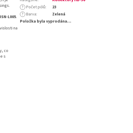
sings.
?
Počet pólů
:
23
?
Barva
:
Zelená
23SN-L005
.
Položka byla vyprodána…
islosti na
y, co
ce s