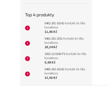
Top 4 produkty
0462-201-16141
Kontakt do těla
konektoru
11,86 Kč
0462-201-2031
Kontakt do těla
konektoru
20,34 Kč
1062-12-0166 PS
Kontakt do těla
konektoru
5,08 Kč
0460-202-16141
Kontakt do těla
konektoru
13,56 Kč
Z
á
p
a