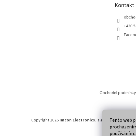
t
Kontakt
í
obcho
+420 5
Faceb
Obchodní podmínky
Tento web po
Copyright 2026
Imcon Electronics, s.r.o.
. Všechna práva
procházením 
používáním..