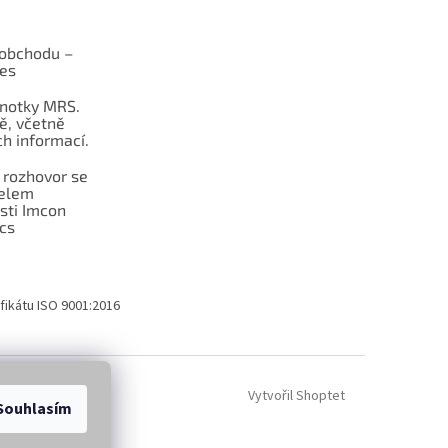
obchodu –
les
dnotky MRS.
ě, včetně
h informací.
 rozhovor se
telem
sti Imcon
cs
fikátu ISO 9001:2016
Vytvořil Shoptet
Souhlasím