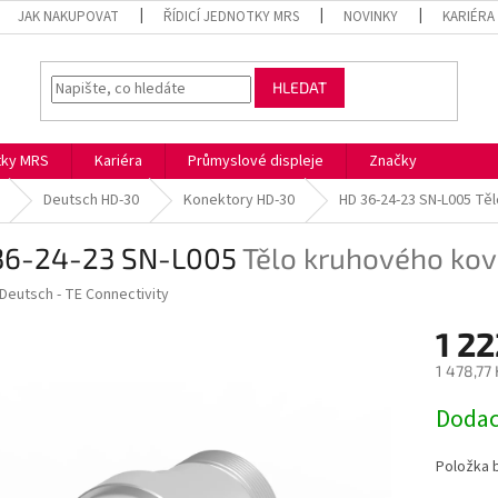
JAK NAKUPOVAT
ŘÍDICÍ JEDNOTKY MRS
NOVINKY
KARIÉRA
HLEDAT
otky MRS
Kariéra
Průmyslové displeje
Značky
Deutsch HD-30
Konektory HD-30
HD 36-24-23 SN-L005
Těl
36-24-23 SN-L005
Tělo kruhového ko
Deutsch - TE Connectivity
1 22
1 478,77
Měrná
Dodac
cena:
Položka 