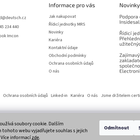
Informace pro vás
Novinky
Jak nakupovat
Podpora 
d
@
deutsch.cz
Insidesa
Řídicí jednotky MRS
45 234 440
Novinky
Řídicí je
ook Imcon
Přehledn
Kariéra
užitečnýc
Kontaktní údaje
Zajímavý
Obchodní podmínky
zaklada
Ochrana osobních údajů
společno
Electroni
O nás
Ochrana osobních údajů
Linked-in
Kariéra
O nás
Jsme držitelem certi
užívá soubory cookie. Dalším
 vyhrazena.
Odmítnout
tohoto webu vyjadřujete souhlas s jejich
 Více informací
zde
.