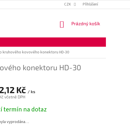
KONTAKTNÍ ÚDAJE
OBCHODNÍ PODMÍNKY
CZK
Přihlášení
OCHRANA OSOBNÍ
NÁKUPNÍ
Prázdný košík
KOŠÍK
o kruhového kovového konektoru HD-30
vového konektoru HD-30
2,12 Kč
/ ks
 Kč včetně DPH
í termín na dotaz
byla vyprodána…