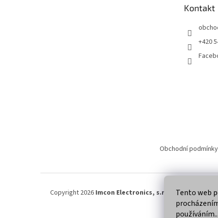
t
Kontakt
í
obcho
+420 5
Faceb
Obchodní podmínky
Tento web po
Copyright 2026
Imcon Electronics, s.r.o.
. Všechna práva
procházením 
používáním..