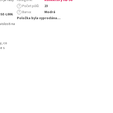
?
Počet pólů
:
23
?
Barva
:
Modrá
3SE-L006
.
Položka byla vyprodána…
islosti na
y, co
ce s