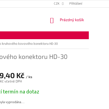
KONTAKTNÍ ÚDAJE
OBCHODNÍ PODMÍNKY
CZK
Přihlášení
OCHRANA OSOBNÍ
NÁKUPNÍ
Prázdný košík
KOŠÍK
o kruhového kovového konektoru HD-30
vového konektoru HD-30
59,40 Kč
/ ks
 Kč včetně DPH
í termín na dotaz
byla vyprodána…