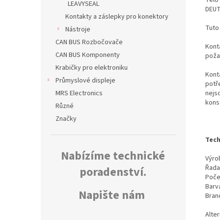
LEAVYSEAL
DEUT
Kontakty a záslepky pro konektory
Tuto
Nástroje
CAN BUS Rozbočovače
Konta
CAN BUS Komponenty
poža
Krabičky pro elektroniku
Kont
Průmyslové displeje
potř
nejs
MRS Electronics
kons
Různé
Značky
Tech
Nabízíme technické
Výrob
Řada
poradenství.
Poče
Barv
Napište nám
Bran
Alte