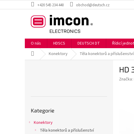
Přejít
+420 545 234 440
obchod@deutsch.cz
na
obsah
O nás
HDSCS
DEUTSCH DT
Řídicí jedn
Domů
Konektory
Těla konektorů a příslušenství
P
HD 
o
s
Značka:
t
r
a
n
Přeskočit
n
Kategorie
kategorie
í
p
Konektory
a
Těla konektorů a příslušenství