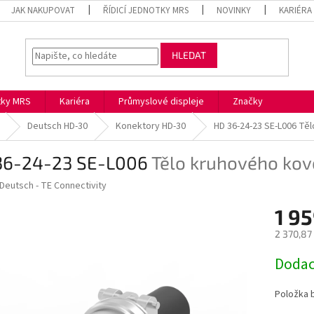
JAK NAKUPOVAT
ŘÍDICÍ JEDNOTKY MRS
NOVINKY
KARIÉRA
HLEDAT
otky MRS
Kariéra
Průmyslové displeje
Značky
Deutsch HD-30
Konektory HD-30
HD 36-24-23 SE-L006
Těl
36-24-23 SE-L006
Tělo kruhového ko
Deutsch - TE Connectivity
1 9
2 370,87
Měrná
Dodac
cena:
Položka 