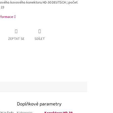
hového kovového konektoru HD-30 DEUTSCH ; počet
 23
informace
ZEPTAT SE
SDÍLET
Doplňkové parametry
H je řady
Kategorie
:
Konektory HD-30