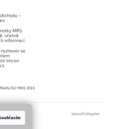
obchodu –
les
dnotky MRS.
ě, včetně
h informací.
 rozhovor se
telem
sti Imcon
cs
fikátu ISO 9001:2016
Vytvořil Shoptet
Souhlasím