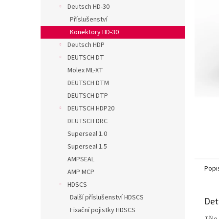
n
Deutsch HD-30
e
Příslušenství
l
Konektory HD-30
Deutsch HDP
DEUTSCH DT
Molex ML-XT
DEUTSCH DTM
DEUTSCH DTP
DEUTSCH HDP20
DEUTSCH DRC
Superseal 1.0
Superseal 1.5
AMPSEAL
Popi
AMP MCP
HDSCS
Další příslušenství HDSCS
Det
Fixační pojistky HDSCS
Tělo