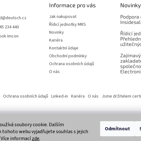
Informace pro vás
Novinky
Jak nakupovat
Podpora 
d
@
deutsch.cz
Insidesa
Řídicí jednotky MRS
45 234 440
Novinky
Řídicí je
ook Imcon
Přehledn
Kariéra
užitečnýc
Kontaktní údaje
Zajímavý
Obchodní podmínky
zaklada
Ochrana osobních údajů
společno
Electroni
O nás
Ochrana osobních údajů
Linked-in
Kariéra
O nás
Jsme držitelem certi
užívá soubory cookie. Dalším
 vyhrazena.
Odmítnout
tohoto webu vyjadřujete souhlas s jejich
 Více informací
zde
.