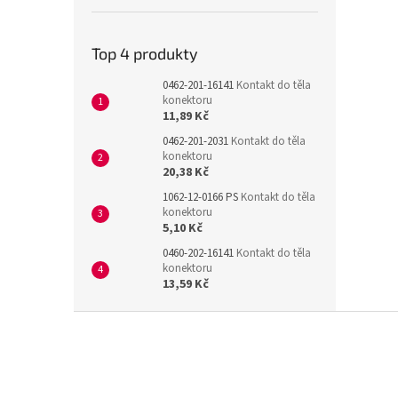
Top 4 produkty
0462-201-16141
Kontakt do těla
konektoru
11,89 Kč
0462-201-2031
Kontakt do těla
konektoru
20,38 Kč
1062-12-0166 PS
Kontakt do těla
konektoru
5,10 Kč
0460-202-16141
Kontakt do těla
konektoru
13,59 Kč
Z
á
p
a