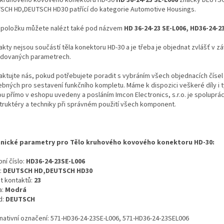
SCH HD,DEUTSCH HD30 patřící do kategorie Automotive Housings.
 položku můžete nalézt také pod názvem
HD 36-24-23 SE-L006, HD36-24-2
kty nejsou součástí těla konektoru HD-30 a je třeba je objednat zvlášť v záv
dovaných parametrech.
aktujte nás, pokud potřebujete poradit s vybráním všech objednacích čísel
ebných pro sestavení funkčního kompletu. Máme k dispozici veškeré díly i t
ou přímo v eshopu uvedeny a posláním Imcon Electronics, s.r.o. je spoluprá
truktéry a techniky při správném použití všech komponent.
nické parametry pro Tělo kruhového kovového konektoru HD-30:
ní číslo:
HD36-24-23SE-L006
:
DEUTSCH HD,DEUTSCH HD30
t kontaktů:
23
a:
Modrá
d:
DEUTSCH
rnativní označení: 571-HD36-24-23SE-L006, 571-HD36-24-23SEL006