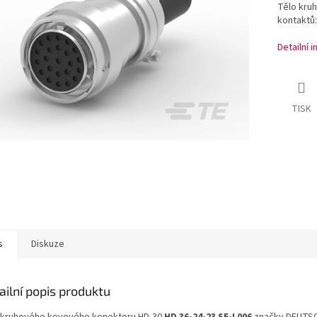
Tělo kru
kontaktů:
Detailní 
TISK
s
Diskuze
ailní popis produktu
 kruhového kovového konektoru HD-30
HD 36-24-23 SE-L006
značky DEUTSC