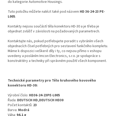
do kategorie Automotive Housings.
Tuto položku můžete nalézt také pod názvem
HD 36-24-23 PE-
L005
.
Kontakty nejsou součástí těla konektoru HD-30 a je třeba je
objednat zvlášť v závislosti na požadovaných parametrech.
Kontaktujte nás, pokud potřebujete poradit s vybráním všech
objednacích čísel potřebných pro sestavení funkčního kompletu.
Máme k dispozici veškeré díly i ty, co nejsou přímo v eshopu
uvedeny a posláním Imcon Electronics, s.r.o. je spolupráce s
konstruktéry a techniky při správném použití všech komponent.
Technické parametry pro Tělo kruhového kovového
konektoru HD-30:
Výrobní číslo:
HD36-24-23PE-L005
Řada:
DEUTSCH HD,DEUTSCH HD30
Počet kontaktů:
23
Barva:
Modrá
Váha:
94,1 g