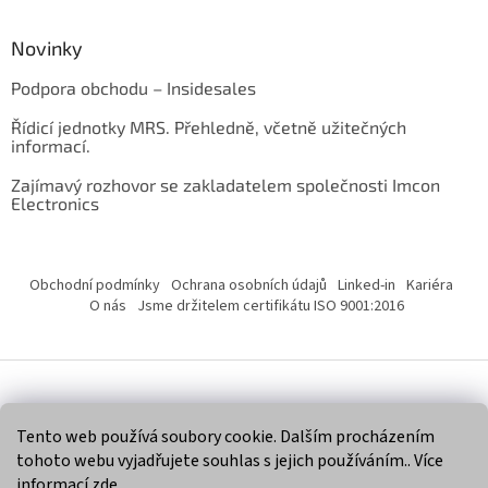
Novinky
Podpora obchodu – Insidesales
Řídicí jednotky MRS. Přehledně, včetně užitečných
informací.
Zajímavý rozhovor se zakladatelem společnosti Imcon
Electronics
Obchodní podmínky
Ochrana osobních údajů
Linked-in
Kariéra
O nás
Jsme držitelem certifikátu ISO 9001:2016
Vytvořil Shoptet
Tento web používá soubory cookie. Dalším procházením
tohoto webu vyjadřujete souhlas s jejich používáním.. Více
Copyright 2026
Imcon Electronics, s.r.o.
. Všechna práva
informací
zde
.