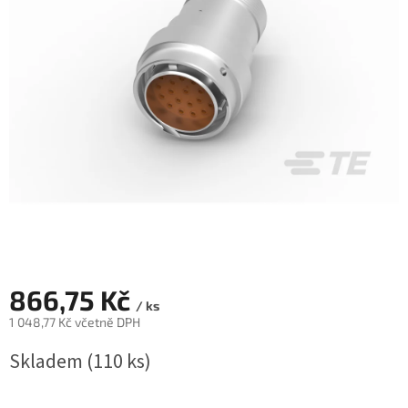
866,75 Kč
/ ks
1 048,77 Kč včetně DPH
Měrná
Skladem
(110 ks)
cena: