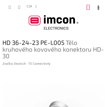
Přejít
NÁKUP
na
CZK
obsah
KOŠÍK
HD 36-24-23 PE-L005
Tělo
kruhového kovového konektoru HD-
30
Značka:
Deutsch - TE Connectivity