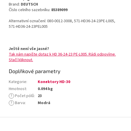
Brand:
DEUTSCH
Číslo celního sazebníku:
85389099
Alternativní označení: 080-0012-3008, 571-HD36-24-23PE-L005,
571-HD36-24-23PEL005
Ještě není vše jasné?
Tak nám napište dotaz k HD 36-24-23 PE-L005. Rádi odpovíme.
Stačí kliknout.
Doplňkové parametry
Kategorie
:
Konektory HD-30
Hmotnost
:
0.094 kg
?
Počet pólů
:
23
?
Barva
:
Modrá
Z
á