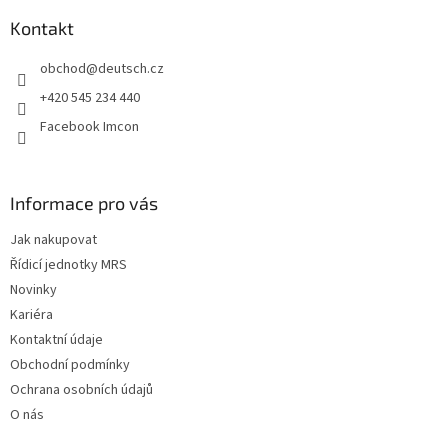
p
a
Kontakt
t
obchod
@
deutsch.cz
í
+420 545 234 440
Facebook Imcon
Informace pro vás
Jak nakupovat
Řídicí jednotky MRS
Novinky
Kariéra
Kontaktní údaje
Obchodní podmínky
Ochrana osobních údajů
O nás