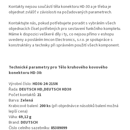
Kontakty nejsou součástí těla konektoru HD-30 a je třeba je
objednat zvlášť v závislosti na požadovaných parametrech.
Kontaktujte nás, pokud potřebujete poradit s vybráním všech
objednacích čísel potřebných pro sestavení funkčního kompletu.
Máme k dispozici veškeré díly i ty, co nejsou přímo v eshopu
uvedeny a posláním Imcon Electronics, s.r.o. je spolupráce s
konstruktéry a techniky při správném použití všech komponent.
Technické parametry pro Tělo kruhového kovového
konektoru HD-30:
Výrobní číslo:
HD36-24-21SN
Řada:
DEUTSCH HD,DEUTSCH HD30
Počet kontaktů:
21
Barva:
Zelená
Krabicové balení:
200 ks
(při objednávce násobků balení možná
lepší cena)
Váha:
69,12 g
Brand:
DEUTSCH
Číslo celního sazebníku:
85389099