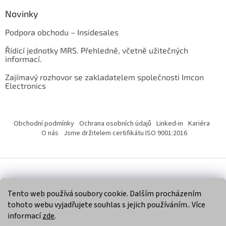
Novinky
Podpora obchodu – Insidesales
Řídicí jednotky MRS. Přehledně, včetně užitečných
informací.
Zajímavý rozhovor se zakladatelem společnosti Imcon
Electronics
Obchodní podmínky
Ochrana osobních údajů
Linked-in
Kariéra
O nás
Jsme držitelem certifikátu ISO 9001:2016
Vytvořil Shoptet
Tento web používá soubory cookie. Dalším procházením
tohoto webu vyjadřujete souhlas s jejich používáním.. Více
Copyright 2026
Imcon Electronics, s.r.o.
. Všechna práva
informací
zde
.
vyhrazena.