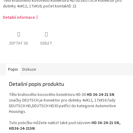
Tělo kruhového kovového konektoru HD-30 DEUTSCH Konektor pro
dutinky 4x#12, 17x#16; počet kontaktů: 21
Detailní informace
ZEPTAT SE
SDÍLET
Popis
Diskuze
Detailní popis produktu
Tělo kruhového kovového konektoru HD-30
HD 36-24-21 SN
značky DEUTSCH je Konektor pro dutinky 4x#12, 17x#16 řady
DEUTSCH HD,DEUTSCH HD30 patřící do kategorie Automotive
Housings.
Tuto položku můžete nalézt také pod názvem
HD 36-24-21 SN,
HD36-24-21SN
.