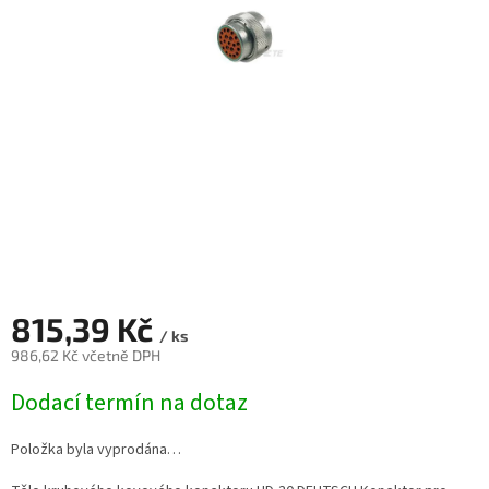
815,39 Kč
/ ks
986,62 Kč včetně DPH
Měrná
Dodací termín na dotaz
cena:
Položka byla vyprodána…