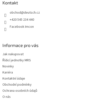
a
Kontakt
t
obchod
@
deutsch.cz
í
+420 545 234 440
Facebook Imcon
Informace pro vás
Jak nakupovat
Řídicí jednotky MRS
Novinky
Kariéra
Kontaktní údaje
Obchodní podmínky
Ochrana osobních údajů
O nás