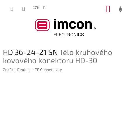
Přejít
NÁKUP
na
CZK
obsah
KOŠÍK
HD 36-24-21 SN
Tělo kruhového
kovového konektoru HD-30
Značka:
Deutsch - TE Connectivity