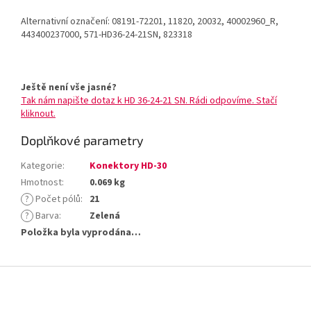
Alternativní označení: 08191-72201, 11820, 20032, 40002960_R,
443400237000, 571-HD36-24-21SN, 823318
Ještě není vše jasné?
Tak nám napište dotaz k HD 36-24-21 SN. Rádi odpovíme. Stačí
kliknout.
Doplňkové parametry
Kategorie
:
Konektory HD-30
Hmotnost
:
0.069 kg
?
Počet pólů
:
21
?
Barva
:
Zelená
Položka byla vyprodána…
Z
á
p