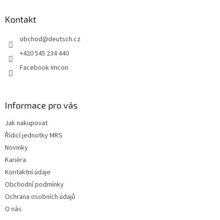
p
a
Kontakt
t
obchod
@
deutsch.cz
í
+420 545 234 440
Facebook Imcon
Informace pro vás
Jak nakupovat
Řídicí jednotky MRS
Novinky
Kariéra
Kontaktní údaje
Obchodní podmínky
Ochrana osobních údajů
O nás