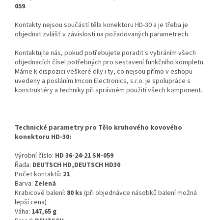
059
.
Kontakty nejsou součástí těla konektoru HD-30 a je třeba je
objednat zvlášť v závislosti na požadovaných parametrech.
Kontaktujte nás, pokud potřebujete poradit s vybráním všech
objednacích čísel potřebných pro sestavení funkčního kompletu.
Máme k dispozici veškeré díly i ty, co nejsou přímo v eshopu
uvedeny a posláním Imcon Electronics, s.r.o. je spolupráce s
konstruktéry a techniky při správném použití všech komponent.
Technické parametry pro Tělo kruhového kovového
konektoru HD-30:
Výrobní číslo:
HD 36-24-21 SN-059
Řada:
DEUTSCH HD,DEUTSCH HD30
Počet kontaktů:
21
Barva:
Zelená
Krabicové balení:
80 ks
(při objednávce násobků balení možná
lepší cena)
Váha:
147,65 g