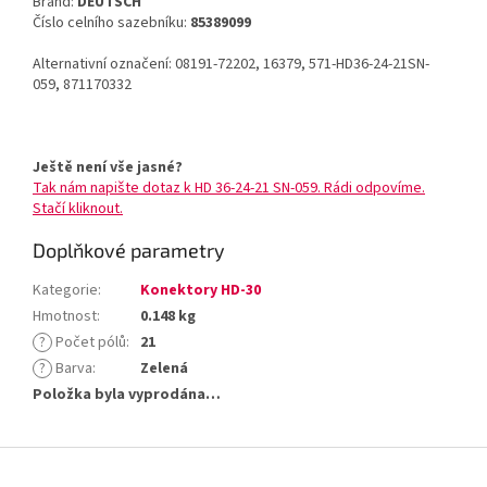
Brand:
DEUTSCH
Číslo celního sazebníku:
85389099
Alternativní označení: 08191-72202, 16379, 571-HD36-24-21SN-
059, 871170332
Ještě není vše jasné?
Tak nám napište dotaz k HD 36-24-21 SN-059. Rádi odpovíme.
Stačí kliknout.
Doplňkové parametry
Kategorie
:
Konektory HD-30
Hmotnost
:
0.148 kg
?
Počet pólů
:
21
?
Barva
:
Zelená
Položka byla vyprodána…
Z
á