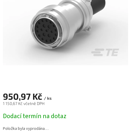
950,97 Kč
/ ks
1 150,67 Kč včetně DPH
Měrná
Dodací termín na dotaz
cena:
Položka byla vyprodána…