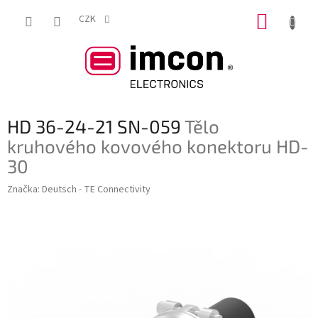
Přejít
NÁKUP
na
CZK
obsah
KOŠÍK
HD 36-24-21 SN-059
Tělo
kruhového kovového konektoru HD-
30
Značka:
Deutsch - TE Connectivity