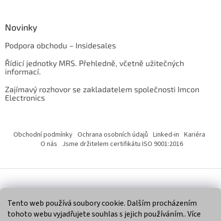
Novinky
Podpora obchodu – Insidesales
Řídicí jednotky MRS. Přehledně, včetně užitečných
informací.
Zajímavý rozhovor se zakladatelem společnosti Imcon
Electronics
Obchodní podmínky
Ochrana osobních údajů
Linked-in
Kariéra
O nás
Jsme držitelem certifikátu ISO 9001:2016
Vytvořil Shoptet
Tento web používá soubory cookie. Dalším procházením
tohoto webu vyjadřujete souhlas s jejich používáním.. Více