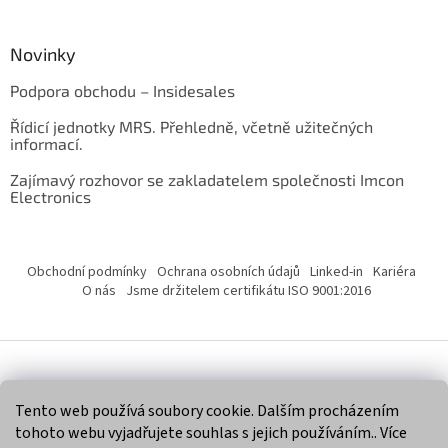
Novinky
Podpora obchodu – Insidesales
Řídicí jednotky MRS. Přehledně, včetně užitečných
informací.
Zajímavý rozhovor se zakladatelem společnosti Imcon
Electronics
Obchodní podmínky
Ochrana osobních údajů
Linked-in
Kariéra
O nás
Jsme držitelem certifikátu ISO 9001:2016
Vytvořil Shoptet
Tento web používá soubory cookie. Dalším procházením
tohoto webu vyjadřujete souhlas s jejich používáním.. Více