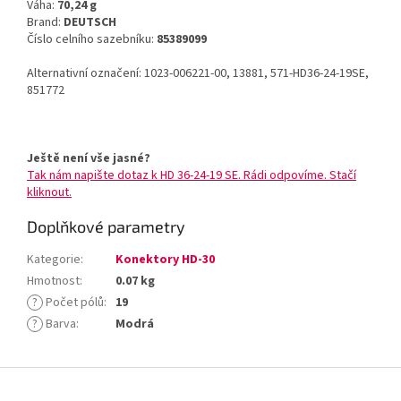
Váha:
70,24 g
Brand:
DEUTSCH
Číslo celního sazebníku:
85389099
Alternativní označení: 1023-006221-00, 13881, 571-HD36-24-19SE,
851772
Ještě není vše jasné?
Tak nám napište dotaz k HD 36-24-19 SE. Rádi odpovíme. Stačí
kliknout.
Doplňkové parametry
Kategorie
:
Konektory HD-30
Hmotnost
:
0.07 kg
?
Počet pólů
:
19
?
Barva
:
Modrá
Z
á