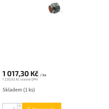
1 017,30 Kč
/ ks
1 230,93 Kč včetně DPH
Měrná
Skladem
(1 ks)
cena: