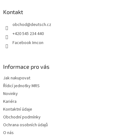
p
a
Kontakt
t
obchod
@
deutsch.cz
í
+420 545 234 440
Facebook Imcon
Informace pro vás
Jak nakupovat
Řídicí jednotky MRS
Novinky
Kariéra
Kontaktní údaje
Obchodní podmínky
Ochrana osobních údajů
O nás