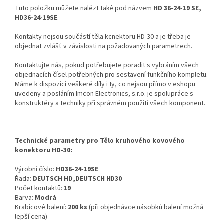
Tuto položku můžete nalézt také pod názvem
HD 36-24-19 SE,
HD36-24-19SE
.
Kontakty nejsou součástí těla konektoru HD-30 a je třeba je
objednat zvlášť v závislosti na požadovaných parametrech.
Kontaktujte nás, pokud potřebujete poradit s vybráním všech
objednacích čísel potřebných pro sestavení funkčního kompletu.
Máme k dispozici veškeré díly i ty, co nejsou přímo v eshopu
uvedeny a posláním Imcon Electronics, s.r.o. je spolupráce s
konstruktéry a techniky při správném použití všech komponent.
Technické parametry pro Tělo kruhového kovového
konektoru HD-30:
Výrobní číslo:
HD36-24-19SE
Řada:
DEUTSCH HD,DEUTSCH HD30
Počet kontaktů:
19
Barva:
Modrá
Krabicové balení:
200 ks
(při objednávce násobků balení možná
lepší cena)