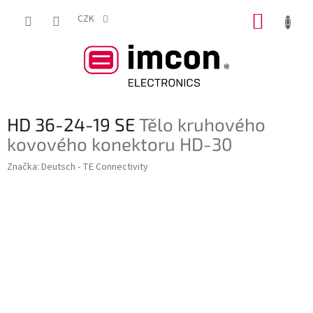
Přejít
NÁKUP
na
CZK
obsah
KOŠÍK
HD 36-24-19 SE
Tělo kruhového
kovového konektoru HD-30
Značka:
Deutsch - TE Connectivity