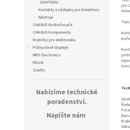
LEAVYSEAL
pro 
Kontakty a záslepky pro konektory
Auto
Nástroje
Tuto
CAN BUS Rozbočovače
CAN BUS Komponenty
Konta
poža
Krabičky pro elektroniku
Průmyslové displeje
Kont
potř
MRS Electronics
nejs
Různé
kons
Značky
Tech
Nabízíme technické
Výrob
poradenství.
Řada
Poče
Napište nám
Barv
Krab
Váha