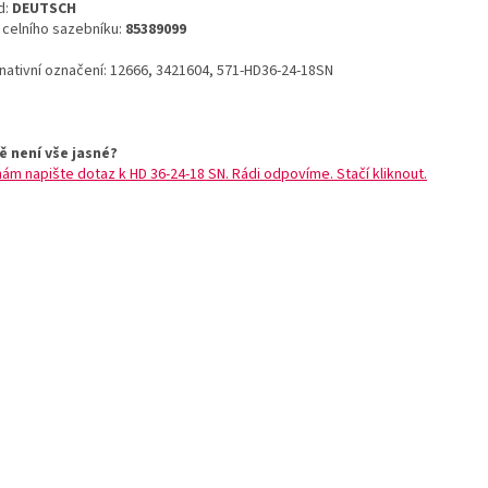
d:
DEUTSCH
o celního sazebníku:
85389099
rnativní označení: 12666, 3421604, 571-HD36-24-18SN
ě není vše jasné?
nám napište dotaz k HD 36-24-18 SN. Rádi odpovíme. Stačí kliknout.