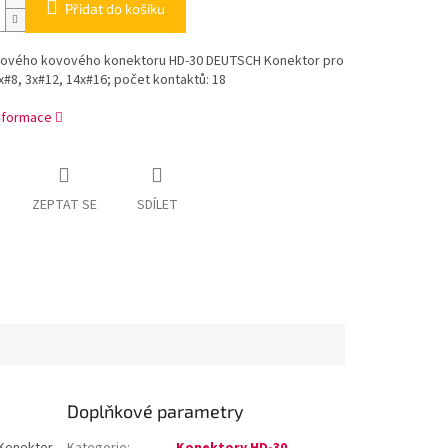
Přidat do košíku
hového kovového konektoru HD-30 DEUTSCH Konektor pro
x#8, 3x#12, 14x#16; počet kontaktů: 18
informace
ZEPTAT SE
SDÍLET
Doplňkové parametry
Konektor
Kategorie
:
Konektory HD-30