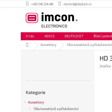
Přejít
+420 545 234 440
obchod@deutsch.cz
na
obsah
O nás
HDSCS
DEUTSCH DT
Řídicí jedn
Domů
Konektory
Těla konektorů a příslušenství
P
HD 
o
s
Značka:
t
r
a
n
Přeskočit
n
Kategorie
kategorie
í
p
Konektory
a
Těla konektorů a příslušenství