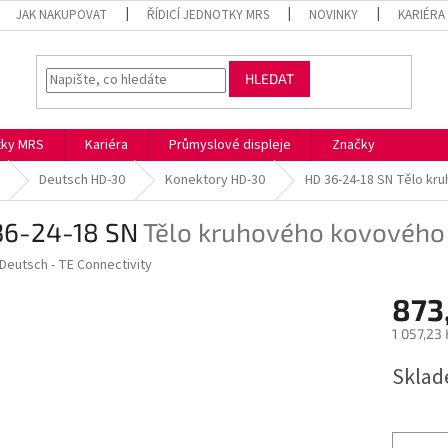
JAK NAKUPOVAT
ŘÍDICÍ JEDNOTKY MRS
NOVINKY
KARIÉRA
HLEDAT
otky MRS
Kariéra
Průmyslové displeje
Značky
Deutsch HD-30
Konektory HD-30
HD 36-24-18 SN
Tělo kr
36-24-18 SN
Tělo kruhového kovového
Deutsch - TE Connectivity
873
1 057,23
Měrná
Skla
cena: