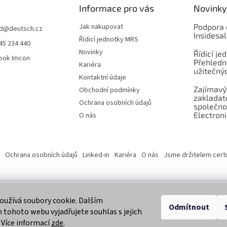
Informace pro vás
Novinky
Jak nakupovat
Podpora 
d
@
deutsch.cz
Insidesa
Řídicí jednotky MRS
45 234 440
Novinky
Řídicí je
ook Imcon
Přehledn
Kariéra
užitečnýc
Kontaktní údaje
Zajímavý
Obchodní podmínky
zaklada
Ochrana osobních údajů
společno
Electroni
O nás
Ochrana osobních údajů
Linked-in
Kariéra
O nás
Jsme držitelem certi
užívá soubory cookie. Dalším
 vyhrazena.
Odmítnout
tohoto webu vyjadřujete souhlas s jejich
 Více informací
zde
.