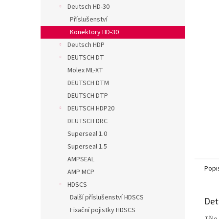
n
Deutsch HD-30
e
Příslušenství
l
Konektory HD-30
Deutsch HDP
DEUTSCH DT
Molex ML-XT
DEUTSCH DTM
DEUTSCH DTP
DEUTSCH HDP20
DEUTSCH DRC
Superseal 1.0
Superseal 1.5
AMPSEAL
Popi
AMP MCP
HDSCS
Další příslušenství HDSCS
Det
Fixační pojistky HDSCS
Tělo