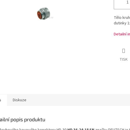
Tělo kru
dutinky 1
Detailní 
TISK
s
Diskuze
ailní popis produktu
 kruhového kovového konektoru HD-30
HD 36-24-18 SN
značky DEUTSCH je 