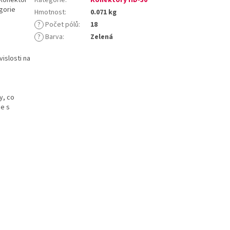
gorie
Hmotnost
:
0.071 kg
?
Počet pólů
:
18
?
Barva
:
Zelená
islosti na
y, co
ce s