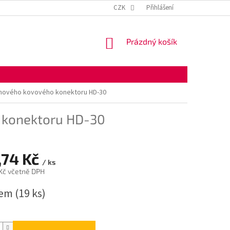
KONTAKTNÍ ÚDAJE
OBCHODNÍ PODMÍNKY
CZK
Přihlášení
OCHRANA OSOBNÍ
NÁKUPNÍ
Prázdný košík
KOŠÍK
uhového kovového konektoru HD-30
 konektoru HD-30
,74 Kč
/ ks
 Kč včetně DPH
dem
(19 ks)