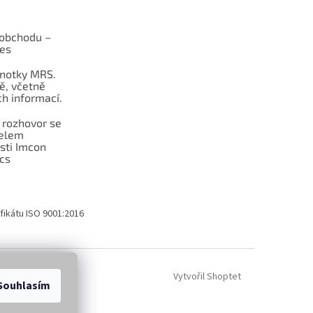
obchodu –
les
dnotky MRS.
ě, včetně
h informací.
 rozhovor se
telem
sti Imcon
cs
fikátu ISO 9001:2016
Vytvořil Shoptet
Souhlasím