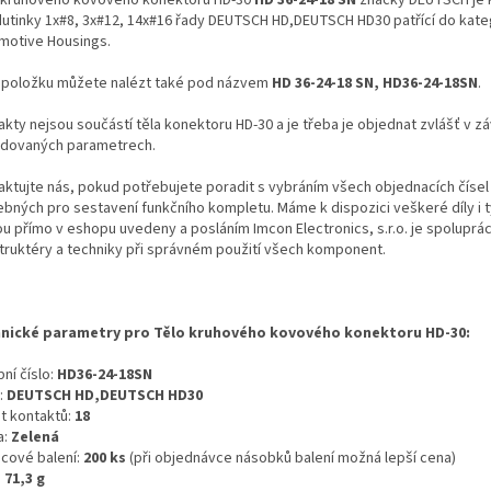
dutinky 1x#8, 3x#12, 14x#16 řady DEUTSCH HD,DEUTSCH HD30 patřící do kate
motive Housings.
 položku můžete nalézt také pod názvem
HD 36-24-18 SN, HD36-24-18SN
.
kty nejsou součástí těla konektoru HD-30 a je třeba je objednat zvlášť v záv
dovaných parametrech.
aktujte nás, pokud potřebujete poradit s vybráním všech objednacích čísel
ebných pro sestavení funkčního kompletu. Máme k dispozici veškeré díly i t
ou přímo v eshopu uvedeny a posláním Imcon Electronics, s.r.o. je spoluprá
truktéry a techniky při správném použití všech komponent.
nické parametry pro Tělo kruhového kovového konektoru HD-30:
ní číslo:
HD36-24-18SN
:
DEUTSCH HD,DEUTSCH HD30
t kontaktů:
18
a:
Zelená
icové balení:
200 ks
(při objednávce násobků balení možná lepší cena)
:
71,3 g