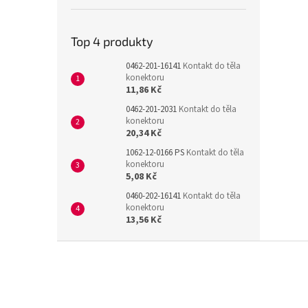
Top 4 produkty
0462-201-16141
Kontakt do těla
konektoru
11,86 Kč
0462-201-2031
Kontakt do těla
konektoru
20,34 Kč
1062-12-0166 PS
Kontakt do těla
konektoru
5,08 Kč
0460-202-16141
Kontakt do těla
konektoru
13,56 Kč
Z
á
p
a