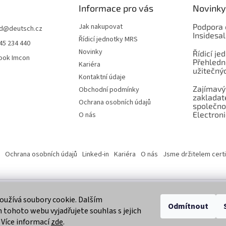
Informace pro vás
Novinky
Jak nakupovat
Podpora 
d
@
deutsch.cz
Insidesa
Řídicí jednotky MRS
45 234 440
Novinky
Řídicí je
ook Imcon
Přehledn
Kariéra
užitečnýc
Kontaktní údaje
Zajímavý
Obchodní podmínky
zaklada
Ochrana osobních údajů
společno
Electroni
O nás
Ochrana osobních údajů
Linked-in
Kariéra
O nás
Jsme držitelem certi
užívá soubory cookie. Dalším
 vyhrazena.
Odmítnout
tohoto webu vyjadřujete souhlas s jejich
 Více informací
zde
.