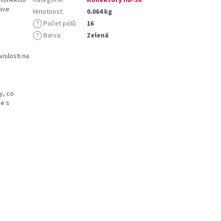
ive
Hmotnost
:
0.064 kg
?
Počet pólů
:
16
?
Barva
:
Zelená
islosti na
y, co
ce s