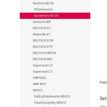
n
Deutsch HD-30
e
Příslušenství
l
Konektory HD-30
Deutsch HDP
DEUTSCH DT
Molex ML-XT
DEUTSCH DTM
DEUTSCH DTP
DEUTSCH HDP20
DEUTSCH DRC
Superseal 1.0
Superseal 1.5
AMPSEAL
Popi
AMP MCP
HDSCS
Další příslušenství HDSCS
Det
Fixační pojistky HDSCS
Tělo