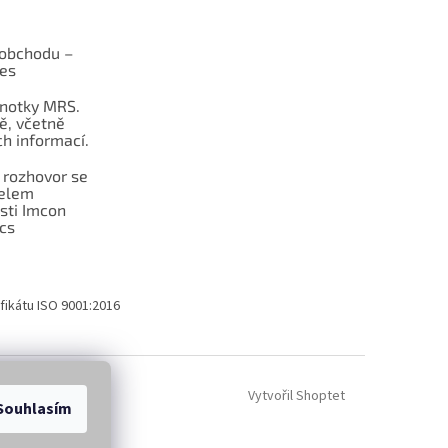
obchodu –
les
dnotky MRS.
ě, včetně
h informací.
 rozhovor se
telem
sti Imcon
cs
fikátu ISO 9001:2016
Vytvořil Shoptet
Souhlasím