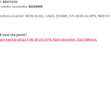
d:
DEUTSCH
o celního sazebníku:
85389099
rnativní označení: 08191-61201, 12610, 2554001, 571-HD36-24-16PN, 9801519
ě není vše jasné?
nám napište dotaz k HD 36-24-16 PN. Rádi odpovíme. Stačí kliknout.