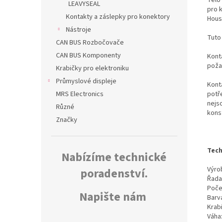
LEAVYSEAL
pro 
Kontakty a záslepky pro konektory
Hous
Nástroje
Tuto
CAN BUS Rozbočovače
CAN BUS Komponenty
Konta
poža
Krabičky pro elektroniku
Průmyslové displeje
Kont
potř
MRS Electronics
nejs
Různé
kons
Značky
Tech
Nabízíme technické
Výrob
poradenství.
Řada
Poče
Napište nám
Barv
Krab
Váha