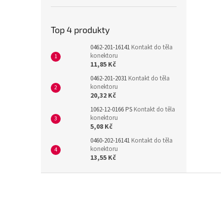
Top 4 produkty
0462-201-16141
Kontakt do těla
konektoru
11,85 Kč
0462-201-2031
Kontakt do těla
konektoru
20,32 Kč
1062-12-0166 PS
Kontakt do těla
konektoru
5,08 Kč
0460-202-16141
Kontakt do těla
konektoru
13,55 Kč
Z
á
p
a