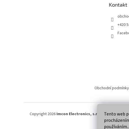
t
Kontakt
í
obcho
+420 5
Faceb
Obchodní podmínky
Tento web po
Copyright 2026
Imcon Electronics, s.r.o.
. Všechna práva
procházením 
používáním..