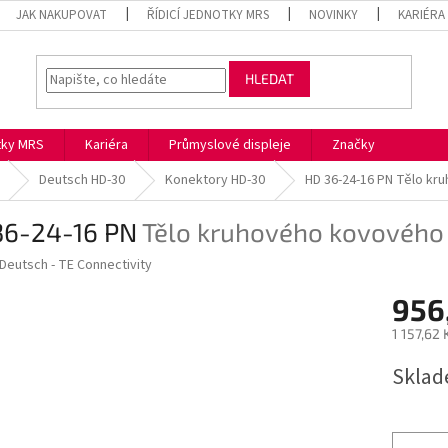
JAK NAKUPOVAT
ŘÍDICÍ JEDNOTKY MRS
NOVINKY
KARIÉRA
HLEDAT
otky MRS
Kariéra
Průmyslové displeje
Značky
Deutsch HD-30
Konektory HD-30
HD 36-24-16 PN
Tělo kr
36-24-16 PN
Tělo kruhového kovového
Deutsch - TE Connectivity
956
1 157,62
Měrná
Skla
cena: