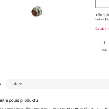
Tělo kru
kolíky 16
Detailní 
TISK
s
Diskuze
ailní popis produktu
 kruhového kovového konektoru HD-30
HD 36-24-16 PN
značky DEUTSCH je 