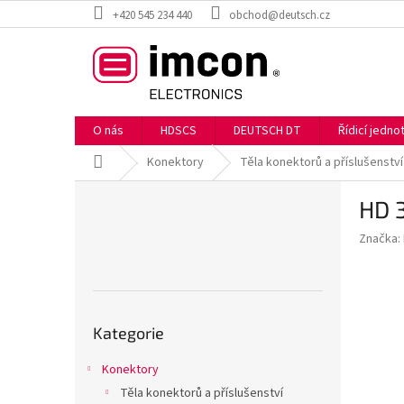
Přejít
+420 545 234 440
obchod@deutsch.cz
na
obsah
O nás
HDSCS
DEUTSCH DT
Řídicí jedn
Domů
Konektory
Těla konektorů a příslušenství
P
HD 
o
s
Značka:
t
r
a
n
Přeskočit
n
Kategorie
kategorie
í
p
Konektory
a
Těla konektorů a příslušenství