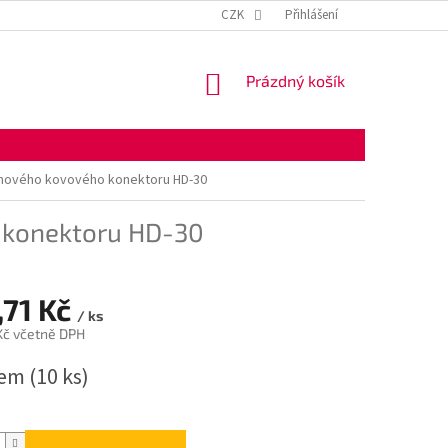
KONTAKTNÍ ÚDAJE
OBCHODNÍ PODMÍNKY
CZK
Přihlášení
OCHRANA OSOBNÍ
NÁKUPNÍ
Prázdný košík
KOŠÍK
uhového kovového konektoru HD-30
 konektoru HD-30
,71 Kč
/ ks
 Kč včetně DPH
dem
(10 ks)