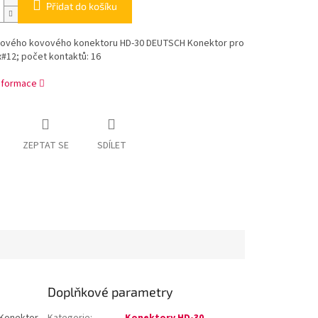
Přidat do košíku
hového kovového konektoru HD-30 DEUTSCH Konektor pro
x#12; počet kontaktů: 16
informace
ZEPTAT SE
SDÍLET
Doplňkové parametry
Konektor
Kategorie
:
Konektory HD-30