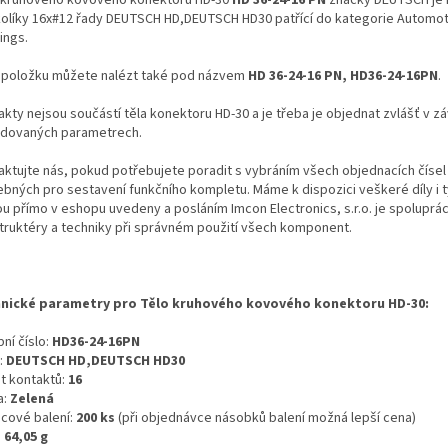
kolíky 16x#12 řady DEUTSCH HD,DEUTSCH HD30 patřící do kategorie Automot
ings.
 položku můžete nalézt také pod názvem
HD 36-24-16 PN, HD36-24-16PN
.
kty nejsou součástí těla konektoru HD-30 a je třeba je objednat zvlášť v záv
dovaných parametrech.
aktujte nás, pokud potřebujete poradit s vybráním všech objednacích čísel
ebných pro sestavení funkčního kompletu. Máme k dispozici veškeré díly i t
ou přímo v eshopu uvedeny a posláním Imcon Electronics, s.r.o. je spoluprá
truktéry a techniky při správném použití všech komponent.
nické parametry pro Tělo kruhového kovového konektoru HD-30:
ní číslo:
HD36-24-16PN
:
DEUTSCH HD,DEUTSCH HD30
t kontaktů:
16
a:
Zelená
icové balení:
200 ks
(při objednávce násobků balení možná lepší cena)
:
64,05 g