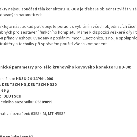
kty nejsou součástí těla konektoru HD-30 a je třeba je objednat zvlášť v záv
dovaných parametrech.
aktujte nás, pokud potřebujete poradit s vybráním všech objednacích čísel
ebných pro sestavení funkčního kompletu. Máme k dispozici veškeré díly i t
ou přímo v eshopu uvedeny a posláním Imcon Electronics, s.r.o. je spoluprá
truktéry a techniky při správném použití všech komponent.
nické parametry pro Tělo kruhového kovového konektoru HD-30:
ní číslo:
HD36-24-14PN-L006
:
DEUTSCH HD,DEUTSCH HD30
:
69 g
d:
DEUTSCH
o celního sazebníku:
85389099
rnativní označení: 63954-M, MT-45982