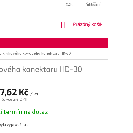
KONTAKTNÍ ÚDAJE
OBCHODNÍ PODMÍNKY
CZK
Přihlášení
OCHRANA OSOBNÍ
NÁKUPNÍ
Prázdný košík
KOŠÍK
o kruhového kovového konektoru HD-30
vového konektoru HD-30
07,62 Kč
/ ks
 Kč včetně DPH
í termín na dotaz
byla vyprodána…