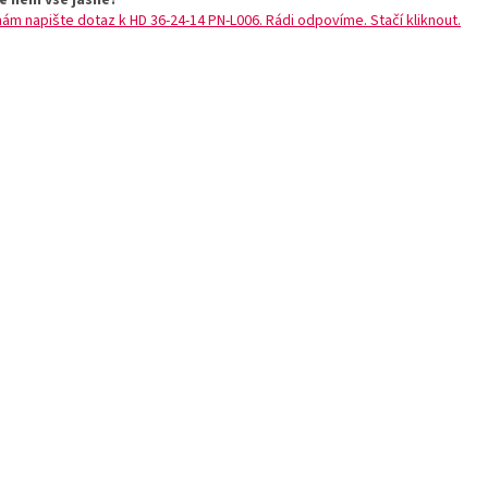
ě není vše jasné?
nám napište dotaz k HD 36-24-14 PN-L006. Rádi odpovíme. Stačí kliknout.