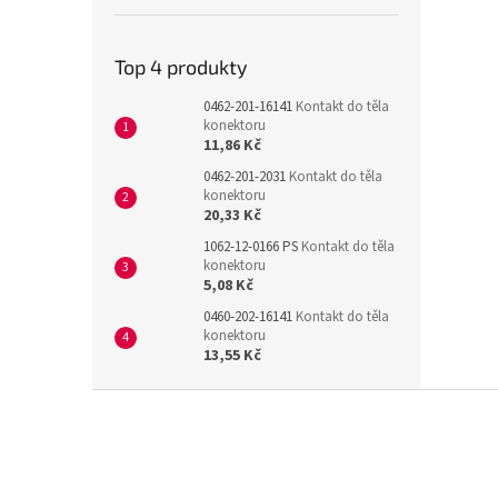
Top 4 produkty
0462-201-16141
Kontakt do těla
konektoru
11,86 Kč
0462-201-2031
Kontakt do těla
konektoru
20,33 Kč
1062-12-0166 PS
Kontakt do těla
konektoru
5,08 Kč
0460-202-16141
Kontakt do těla
konektoru
13,55 Kč
Z
á
p
a