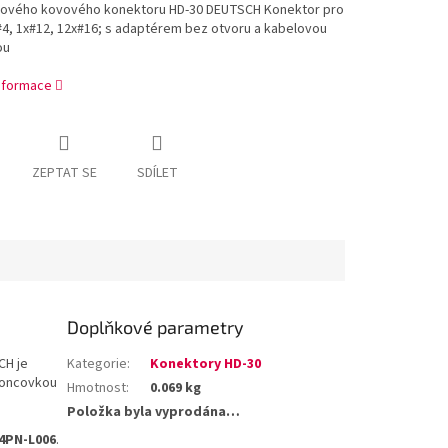
hového kovového konektoru HD-30 DEUTSCH Konektor pro
#4, 1x#12, 12x#16; s adaptérem bez otvoru a kabelovou
ou
informace
ZEPTAT SE
SDÍLET
Doplňkové parametry
CH je
Kategorie
:
Konektory HD-30
 koncovkou
Hmotnost
:
0.069 kg
Položka byla vyprodána…
14PN-L006
.