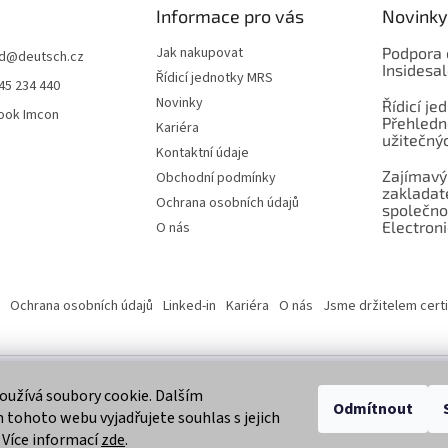
Informace pro vás
Novinky
Jak nakupovat
Podpora 
d
@
deutsch.cz
Insidesa
Řídicí jednotky MRS
45 234 440
Novinky
Řídicí je
ook Imcon
Přehledn
Kariéra
užitečnýc
Kontaktní údaje
Zajímavý
Obchodní podmínky
zaklada
Ochrana osobních údajů
společno
Electroni
O nás
Ochrana osobních údajů
Linked-in
Kariéra
O nás
Jsme držitelem certi
užívá soubory cookie. Dalším
 vyhrazena.
Odmítnout
tohoto webu vyjadřujete souhlas s jejich
 Více informací
zde
.