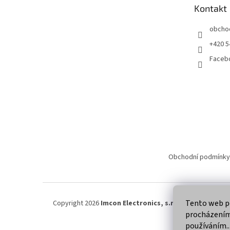
t
Kontakt
í
obcho
+420 5
Faceb
Obchodní podmínky
Tento web po
Copyright 2026
Imcon Electronics, s.r.o.
. Všechna práva
procházením 
používáním..