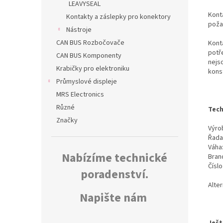
LEAVYSEAL
Konta
Kontakty a záslepky pro konektory
poža
Nástroje
CAN BUS Rozbočovače
Kont
potř
CAN BUS Komponenty
nejs
Krabičky pro elektroniku
kons
Průmyslové displeje
MRS Electronics
Různé
Tech
Značky
Výrob
Řada
Váha
Nabízíme technické
Bran
Čísl
poradenství.
Alte
Napište nám