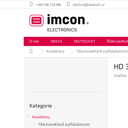
Přejít
+420 545 234 440
obchod@deutsch.cz
na
obsah
O nás
HDSCS
DEUTSCH DT
Řídicí jedn
Domů
Konektory
Těla konektorů a příslušenství
P
HD 
o
s
Značka:
t
r
a
n
Přeskočit
n
Kategorie
kategorie
í
p
Konektory
a
Těla konektorů a příslušenství