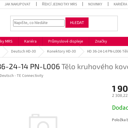
JAK NAKUPOVAT
ŘÍDICÍ JEDNOTKY MRS
NOVINKY
KARIÉRA
HLEDAT
otky MRS
Kariéra
Průmyslové displeje
Značky
Deutsch HD-30
Konektory HD-30
HD 36-24-14 PN-L006
Těl
36-24-14 PN-L006
Tělo kruhového ko
Deutsch - TE Connectivity
1 9
2 308,22
Měrná
Dodac
cena:
Položka 