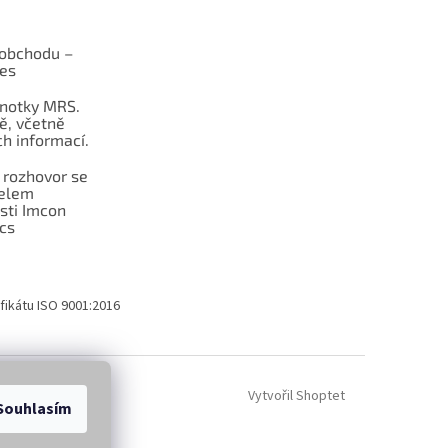
obchodu –
les
dnotky MRS.
ě, včetně
h informací.
 rozhovor se
telem
sti Imcon
cs
fikátu ISO 9001:2016
Vytvořil Shoptet
Souhlasím