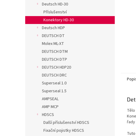
n
Deutsch HD-30
e
Příslušenství
l
Konektory HD-30
Deutsch HDP
DEUTSCH DT
Molex ML-XT
DEUTSCH DTM
DEUTSCH DTP
DEUTSCH HDP20
DEUTSCH DRC
Popi
Superseal 1.0
Superseal 1.5
Det
AMPSEAL
AMP MCP
Tělo
HDSCS
Kone
řady
Další příslušenství HDSCS
Fixační pojistky HDSCS
Tuto