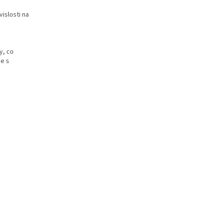
islosti na
y, co
ce s