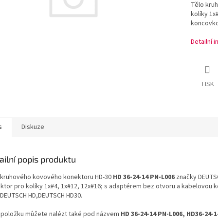
Tělo kru
kolíky 1x
koncovk
Detailní 
TISK
s
Diskuze
ailní popis produktu
 kruhového kovového konektoru HD-30
HD 36-24-14 PN-L006
značky DEUTS
ktor pro kolíky 1x#4, 1x#12, 12x#16; s adaptérem bez otvoru a kabelovou
 DEUTSCH HD,DEUTSCH HD30.
 položku můžete nalézt také pod názvem
HD 36-24-14 PN-L006, HD36-24-