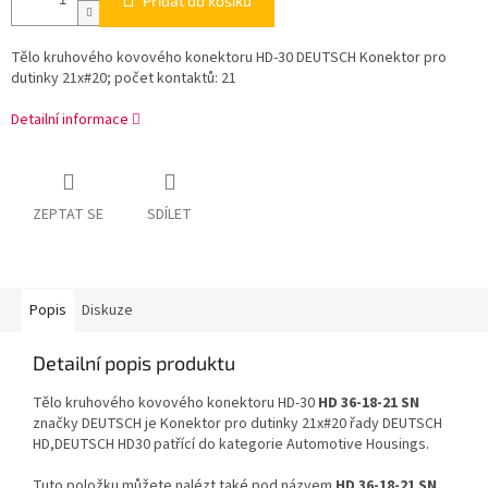
Přidat do košíku
Tělo kruhového kovového konektoru HD-30 DEUTSCH Konektor pro
dutinky 21x#20; počet kontaktů: 21
Detailní informace
ZEPTAT SE
SDÍLET
Popis
Diskuze
Detailní popis produktu
Tělo kruhového kovového konektoru HD-30
HD 36-18-21 SN
značky DEUTSCH je Konektor pro dutinky 21x#20 řady DEUTSCH
HD,DEUTSCH HD30 patřící do kategorie Automotive Housings.
Tuto položku můžete nalézt také pod názvem
HD 36-18-21 SN,