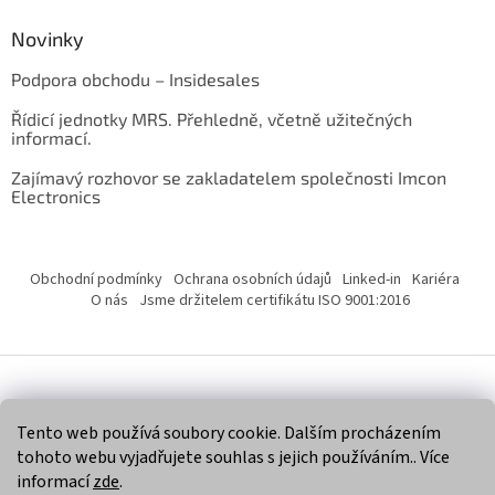
Novinky
Podpora obchodu – Insidesales
Řídicí jednotky MRS. Přehledně, včetně užitečných
informací.
Zajímavý rozhovor se zakladatelem společnosti Imcon
Electronics
Obchodní podmínky
Ochrana osobních údajů
Linked-in
Kariéra
O nás
Jsme držitelem certifikátu ISO 9001:2016
Vytvořil Shoptet
Tento web používá soubory cookie. Dalším procházením
tohoto webu vyjadřujete souhlas s jejich používáním.. Více
Copyright 2026
Imcon Electronics, s.r.o.
. Všechna práva
informací
zde
.