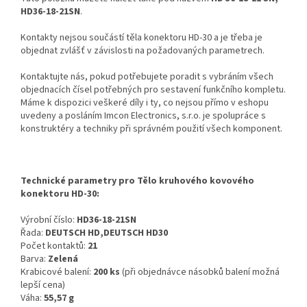
HD36-18-21SN
.
Kontakty nejsou součástí těla konektoru HD-30 a je třeba je
objednat zvlášť v závislosti na požadovaných parametrech.
Kontaktujte nás, pokud potřebujete poradit s vybráním všech
objednacích čísel potřebných pro sestavení funkčního kompletu.
Máme k dispozici veškeré díly i ty, co nejsou přímo v eshopu
uvedeny a posláním Imcon Electronics, s.r.o. je spolupráce s
konstruktéry a techniky při správném použití všech komponent.
Technické parametry pro Tělo kruhového kovového
konektoru HD-30:
Výrobní číslo:
HD36-18-21SN
Řada:
DEUTSCH HD,DEUTSCH HD30
Počet kontaktů:
21
Barva:
Zelená
Krabicové balení:
200 ks
(při objednávce násobků balení možná
lepší cena)
Váha:
55,57 g