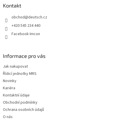
a
Kontakt
t
obchod
@
deutsch.cz
í
+420 545 234 440
Facebook Imcon
Informace pro vás
Jak nakupovat
Řídicí jednotky MRS
Novinky
Kariéra
Kontaktní údaje
Obchodní podmínky
Ochrana osobních údajů
O nás