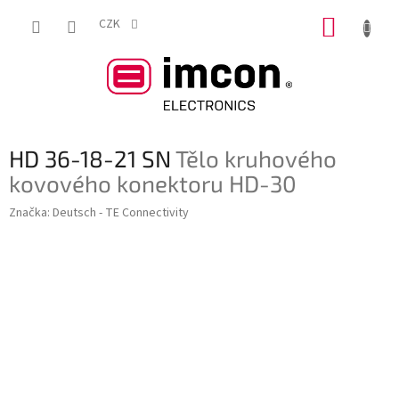
Přejít
NÁKUP
na
CZK
obsah
KOŠÍK
HD 36-18-21 SN
Tělo kruhového
kovového konektoru HD-30
Značka:
Deutsch - TE Connectivity