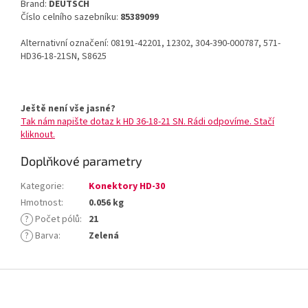
Brand:
DEUTSCH
Číslo celního sazebníku:
85389099
Alternativní označení: 08191-42201, 12302, 304-390-000787, 571-
HD36-18-21SN, S8625
Ještě není vše jasné?
Tak nám napište dotaz k HD 36-18-21 SN. Rádi odpovíme. Stačí
kliknout.
Doplňkové parametry
Kategorie
:
Konektory HD-30
Hmotnost
:
0.056 kg
?
Počet pólů
:
21
?
Barva
:
Zelená
Z
á
p