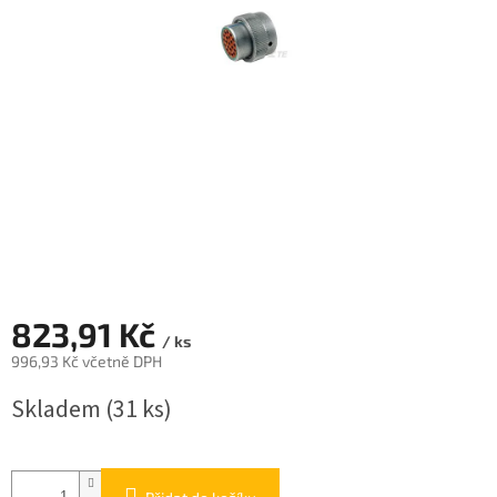
823,91 Kč
/ ks
996,93 Kč včetně DPH
Měrná
Skladem
(31 ks)
cena: